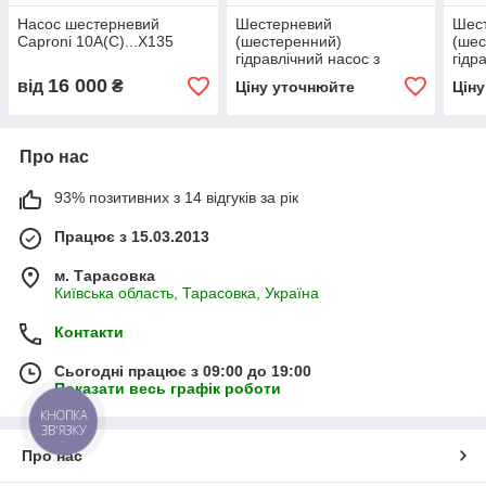
Насос шестерневий
Шестерневий
Шес
Caproni 10A(C)...X135
(шестеренний)
(шес
гідравлічний насос з
гідр
підшипником Hydro-pack
підш
16 000
від
₴
Ціну уточнюйте
Цін
H 20A/C10X155
H 20
Про нас
93% позитивних з 14 відгуків за рік
Працює з 15.03.2013
м. Тарасовка
Київська область, Тарасовка, Україна
Контакти
Сьогодні працює з 09:00 до 19:00
Показати весь графік роботи
КНОПКА
ЗВ'ЯЗКУ
Про нас