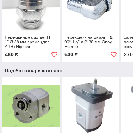
Перехідник на шланг НТ
Перехідник на шланг НД
Запч
1" Ø 38 мм пряма (для
90° 1¼” д Ø 38 мм Onay
алюм
АПН) Hiposan
Hidrolik
вісі
Maki
480
640
270
₴
₴
Подібні товари компанії