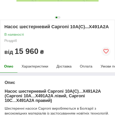
Насос шестерневий Caproni 10A(C)...X491A2A
В наявності
Роздріб
15 960
від
₴
Опис
Характеристики
Доставка
Оплата
Умови п
Опис
Насос шестерневий Caproni 10A(C)...X491A2A
(Caproni 10A...X491A2A лівий, Caproni
10C...X491A2A правий)
Шестеренні насоси Caproni виробляються в Болгарії з
високоміцних матеріалів із застосуванням новітніх технологій.