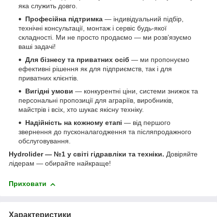
яка служить довго.
Професійна підтримка
— індивідуальний підбір,
технічні консультації, монтаж і сервіс будь-якої
складності. Ми не просто продаємо — ми розв’язуємо
ваші задачі!
Для бізнесу та приватних осіб
— ми пропонуємо
ефективні рішення як для підприємств, так і для
приватних клієнтів.
Вигідні умови
— конкурентні ціни, системи знижок та
персональні пропозиції для аграріїв, виробників,
майстрів і всіх, хто шукає якісну техніку.
Надійність на кожному етапі
— від першого
звернення до пусконалагодження та післяпродажного
обслуговування.
Hydrolider — №1 у світі гідравліки та техніки.
Довіряйте
лідерам — обирайте найкраще!
Приховати
Характеристики