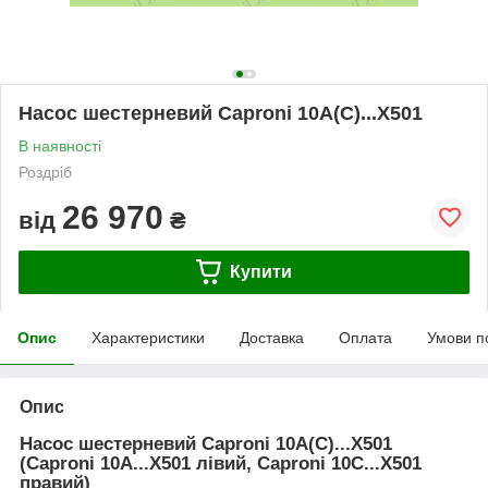
Насос шестерневий Caproni 10A(C)...X501
В наявності
Роздріб
26 970
від
₴
Купити
Опис
Характеристики
Доставка
Оплата
Умови п
Опис
Насос шестерневий Caproni 10A(C)...X501
(Caproni 10A...X501 лівий, Caproni 10C...X501
правий)