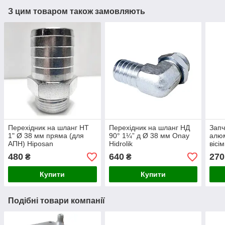
З цим товаром також замовляють
Перехідник на шланг НТ
Перехідник на шланг НД
Запч
1" Ø 38 мм пряма (для
90° 1¼” д Ø 38 мм Onay
алюм
АПН) Hiposan
Hidrolik
вісі
Maki
480
640
270
₴
₴
Купити
Купити
Подібні товари компанії