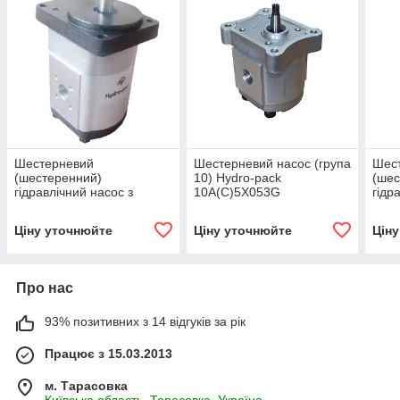
Шестерневий
Шестерневий насос (група
Шес
(шестеренний)
10) Hydro-pack
(шес
гідравлічний насос з
10A(C)5X053G
гідр
підшипником Hydro-pack
підш
H 20A/C10X155
H 2
Ціну уточнюйте
Ціну уточнюйте
Цін
Про нас
93% позитивних з 14 відгуків за рік
Працює з 15.03.2013
м. Тарасовка
Київська область, Тарасовка, Україна