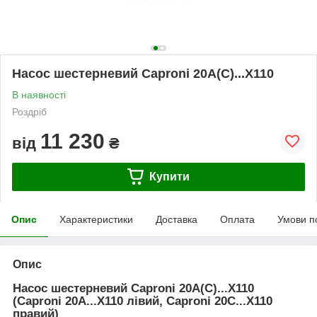
Насос шестерневий Caproni 20A(C)...X110
В наявності
Роздріб
11 230
від
₴
Купити
Опис
Характеристики
Доставка
Оплата
Умови п
Опис
Насос шестерневий Caproni 20A(C)...X110
(Caproni 20A...X110 лівий, Caproni 20C...X110
правий)