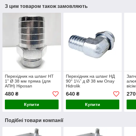
З цим товаром також замовляють
Перехідник на шланг НТ
Перехідник на шланг НД
Запч
1" Ø 38 мм пряма (для
90° 1¼” д Ø 38 мм Onay
алюм
АПН) Hiposan
Hidrolik
вісі
Maki
480
640
270
₴
₴
Купити
Купити
Подібні товари компанії