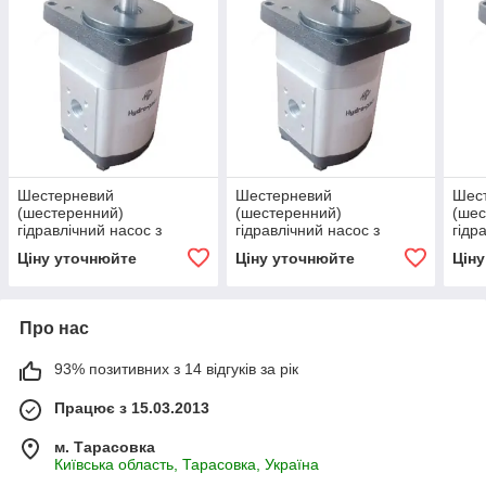
Шестерневий
Шестерневий
Шес
(шестеренний)
(шестеренний)
(шес
гідравлічний насос з
гідравлічний насос з
гідр
підшипником Hydro-pack
підшипником Hydro-pack
підш
Ціну уточнюйте
Ціну уточнюйте
Цін
H 20A/C4.5X155
H 20A/C14X155
H 2
Про нас
93% позитивних з 14 відгуків за рік
Працює з 15.03.2013
м. Тарасовка
Київська область, Тарасовка, Україна