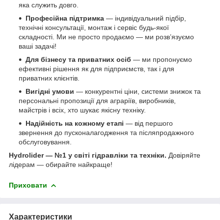
яка служить довго.
Професійна підтримка
— індивідуальний підбір,
технічні консультації, монтаж і сервіс будь-якої
складності. Ми не просто продаємо — ми розв’язуємо
ваші задачі!
Для бізнесу та приватних осіб
— ми пропонуємо
ефективні рішення як для підприємств, так і для
приватних клієнтів.
Вигідні умови
— конкурентні ціни, системи знижок та
персональні пропозиції для аграріїв, виробників,
майстрів і всіх, хто шукає якісну техніку.
Надійність на кожному етапі
— від першого
звернення до пусконалагодження та післяпродажного
обслуговування.
Hydrolider — №1 у світі гідравліки та техніки.
Довіряйте
лідерам — обирайте найкраще!
Приховати
Характеристики