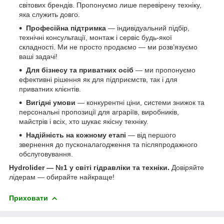
світових брендів. Пропонуємо лише перевірену техніку,
яка служить довго.
Професійна підтримка
— індивідуальний підбір,
технічні консультації, монтаж і сервіс будь-якої
складності. Ми не просто продаємо — ми розв’язуємо
ваші задачі!
Для бізнесу та приватних осіб
— ми пропонуємо
ефективні рішення як для підприємств, так і для
приватних клієнтів.
Вигідні умови
— конкурентні ціни, системи знижок та
персональні пропозиції для аграріїв, виробників,
майстрів і всіх, хто шукає якісну техніку.
Надійність на кожному етапі
— від першого
звернення до пусконалагодження та післяпродажного
обслуговування.
Hydrolider — №1 у світі гідравліки та техніки.
Довіряйте
лідерам — обирайте найкраще!
Приховати