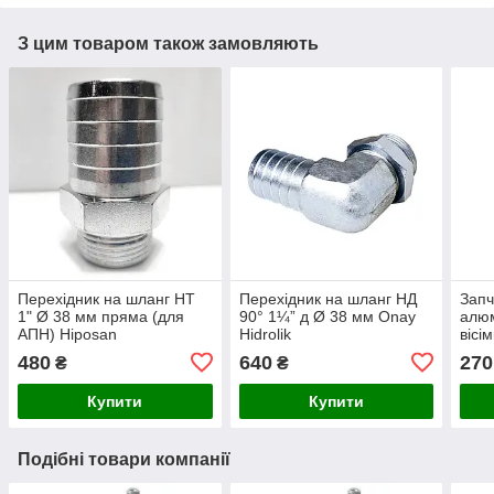
З цим товаром також замовляють
Перехідник на шланг НТ
Перехідник на шланг НД
Запч
1" Ø 38 мм пряма (для
90° 1¼” д Ø 38 мм Onay
алюм
АПН) Hiposan
Hidrolik
вісі
Maki
480
640
270
₴
₴
Купити
Купити
Подібні товари компанії