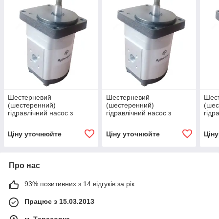
Шестерневий
Шестерневий
Шес
(шестеренний)
(шестеренний)
(шес
гідравлічний насос з
гідравлічний насос з
гідр
підшипником Hydro-pack
підшипником Hydro-pack
підш
H 20A/C4.5X155
H 20A/C14X155
H 2
Ціну уточнюйте
Ціну уточнюйте
Цін
Про нас
93% позитивних з 14 відгуків за рік
Працює з 15.03.2013