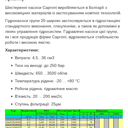
Шестеренні насоси Caproni виробляються в Болгарії з
високоміцних матеріалів із застосуванням новітніх технологій.
Гідронасоси групи 20 широко застосовуються в гідростанціях
стандартного виконання, спецтехніки, а також як допоміжні в
лініях управління гідросистем. Гідравлічні насоси цієї групи,
як і вся продукція фірми Саргопі, відрізняються стабільністю
роботи і високою якістю.
Характеристики:
Витрата: 4,5...36 см3
Тиск на виході: до 250 бар
Швидкість: 650 ...3500 об/хв
Температура рідини: -20 ... +80 °C
Робоча рідина: гідравлічне масло
В'язкість: 20 ... 200 мм2/с
Ступінь фільтрації: 25µм