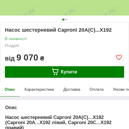
Насос шестерневий Caproni 20A(C)...X192
В наявності
Роздріб
9 070
від
₴
Купити
Опис
Характеристики
Доставка
Оплата
Умови п
Опис
Насос шестерневий Caproni 20A(C)...X192
(Caproni 20A...X192 лівий, Caproni 20C...X192
правий)