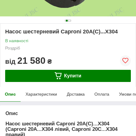
Насос шестерневий Caproni 20A(C)...X304
В наявності
Роздріб
21 580
від
₴
Купити
Опис
Характеристики
Доставка
Оплата
Умови п
Опис
Насос шестерневий Caproni 20A(C)...X304
(Caproni 20A...X304 лівий, Caproni 20C...X304
правий)