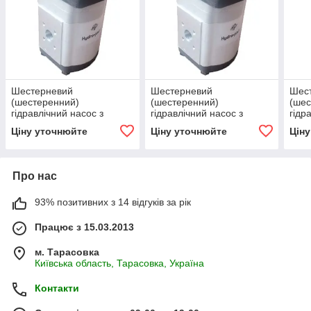
Шестерневий
Шестерневий
Шес
(шестеренний)
(шестеренний)
(шес
гідравлічний насос з
гідравлічний насос з
гідр
підшипником Hydro-pack
підшипником Hydro-pack
підш
Ціну уточнюйте
Ціну уточнюйте
Цін
H 20A/C4.5X155
H 20A/C14X155
H 2
Про нас
93% позитивних з 14 відгуків за рік
Працює з 15.03.2013
м. Тарасовка
Київська область, Тарасовка, Україна
Контакти