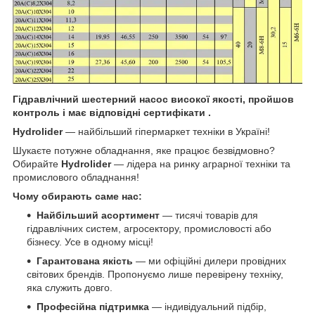
Гідравлічний шестерний насос високої якості, пройшов
контроль і має відповідні сертифікати .
Hydrolider
— найбільший гіпермаркет техніки в Україні!
Шукаєте потужне обладнання, яке працює безвідмовно?
Обирайте
Hydrolider
— лідера на ринку аграрної техніки та
промислового обладнання!
Чому обирають саме нас:
Найбільший асортимент
— тисячі товарів для
гідравлічних систем, агросектору, промисловості або
бізнесу. Усе в одному місці!
Гарантована якість
— ми офіційні дилери провідних
світових брендів. Пропонуємо лише перевірену техніку,
яка служить довго.
Професійна підтримка
— індивідуальний підбір,