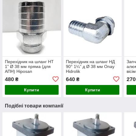
Перехідник на шланг НТ
Перехідник на шланг НД
Запч
1" Ø 38 мм пряма (для
90° 1¼” д Ø 38 мм Onay
алюм
АПН) Hiposan
Hidrolik
вісі
Maki
480
640
270
₴
₴
Купити
Купити
Подібні товари компанії