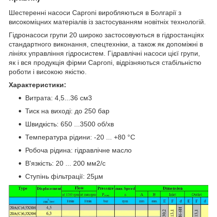
Шестеренні насоси Caproni виробляються в Болгарії з
високоміцних матеріалів із застосуванням новітніх технологій.
Гідронасоси групи 20 широко застосовуються в гідростанціях
стандартного виконання, спецтехніки, а також як допоміжні в
лініях управління гідросистем. Гідравлічні насоси цієї групи,
як і вся продукція фірми Саргопі, відрізняються стабільністю
роботи і високою якістю.
Характеристики:
Витрата: 4,5...36 см3
Тиск на виході: до 250 бар
Швидкість: 650 ...3500 об/хв
Температура рідини: -20 ... +80 °C
Робоча рідина: гідравлічне масло
В'язкість: 20 ... 200 мм2/с
Ступінь фільтрації: 25µм