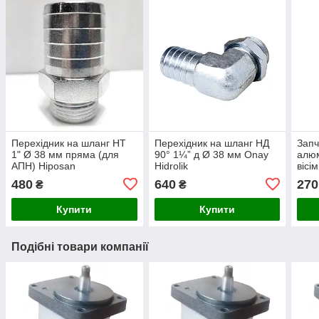
Перехідник на шланг НТ
Перехідник на шланг НД
Запч
1" Ø 38 мм пряма (для
90° 1¼” д Ø 38 мм Onay
алюм
АПН) Hiposan
Hidrolik
вісі
Maki
480
640
270
₴
₴
Купити
Купити
Подібні товари компанії