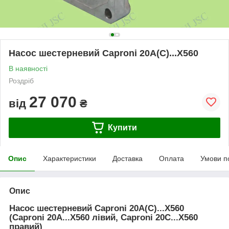
Насос шестерневий Caproni 20A(C)...X560
В наявності
Роздріб
27 070
від
₴
Купити
Опис
Характеристики
Доставка
Оплата
Умови п
Опис
Насос шестерневий Caproni 20A(C)...X560
(Caproni 20A...X560 лівий, Caproni 20C...X560
правий)