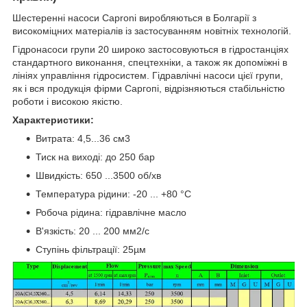
Шестеренні насоси Caproni виробляються в Болгарії з
високоміцних матеріалів із застосуванням новітніх технологій.
Гідронасоси групи 20 широко застосовуються в гідростанціях
стандартного виконання, спецтехніки, а також як допоміжні в
лініях управління гідросистем. Гідравлічні насоси цієї групи,
як і вся продукція фірми Саргопі, відрізняються стабільністю
роботи і високою якістю.
Характеристики:
Витрата: 4,5...36 см3
Тиск на виході: до 250 бар
Швидкість: 650 ...3500 об/хв
Температура рідини: -20 ... +80 °C
Робоча рідина: гідравлічне масло
В'язкість: 20 ... 200 мм2/с
Ступінь фільтрації: 25µм