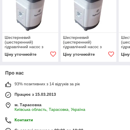
Шестерневий
Шестерневий
Шес
(шестеренний)
(шестеренний)
(шес
гідравлічний насос з
гідравлічний насос з
гідр
підшипником Hydro-pack
підшипником Hydro-pack
підш
Ціну уточнюйте
Ціну уточнюйте
Цін
H 20A/C4.5X155
H 20A/C14X155
H 2
Про нас
93% позитивних з 14 відгуків за рік
Працює з 15.03.2013
м. Тарасовка
Київська область, Тарасовка, Україна
Контакти