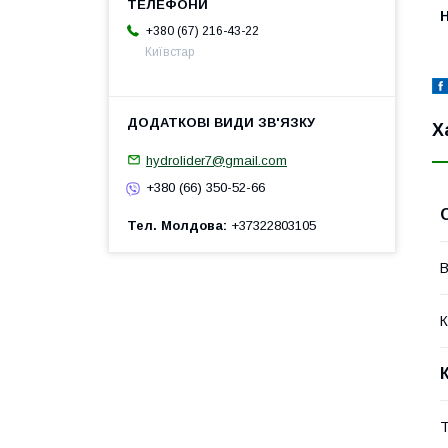
H
+380 (67) 216-43-22
Київстар
Х
hydrolider7@gmail.com
+380 (66) 350-52-66
Тел. Молдова
+37322803105
В
К
Т