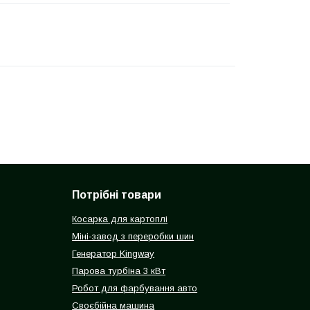
Потрібні товари
Косарка для картоплі
Міні-завод з переробки шин
Генератор Kingway
Парова турбіна 3 кВт
Робот для фарбування авто
Своєбійна машина