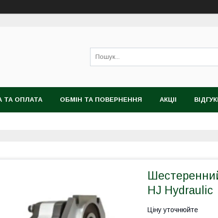
 ТА ОПЛАТА
ОБМІН ТА ПОВЕРНЕННЯ
АКЦІІ
ВІДГУК
Шестеренний
HJ Hydraulic
Ціну уточнюйте