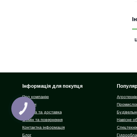
І
Ц
Інформація для покупця
Популярн
Про компанію
Агротехні
Відгуки
Промисло
КНОПКА
ЗВ'ЯЗКУ
Оплата та доставка
Будівельн
Обмін та повернення
Навісне о
Контактна інформація
Спецтехнік
Блог
Гідрообл