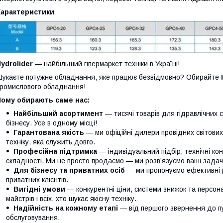
Характеристики
ydrolider
— найбільший гіпермаркет техніки в Україні!
укаєте потужне обладнання, яке працює безвідмовно? Обирайте
ромислового обладнання!
Чому обирають саме нас:
Найбільший асортимент
— тисячі товарів для гідравлічних 
бізнесу. Усе в одному місці!
Гарантована якість
— ми офіційні дилери провідних світови
техніку, яка служить довго.
Професійна підтримка
— індивідуальний підбір, технічні кон
складності. Ми не просто продаємо — ми розв’язуємо ваші задачі
Для бізнесу та приватних осіб
— ми пропонуємо ефективні р
приватних клієнтів.
Вигідні умови
— конкурентні ціни, системи знижок та персонал
майстрів і всіх, хто шукає якісну техніку.
Надійність на кожному етапі
— від першого звернення до п
обслуговування.