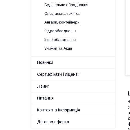
Будівельне обладнання
Спеціальна техніка
Ангари, контейнери
Гідрообладнання
Інше обладнання
Знижки та Акції
Новинки
Сертифікати і ліцензії
Лізинг
Питання
В
в
Контактна інформація
г
д
Договор оферта
ф
в