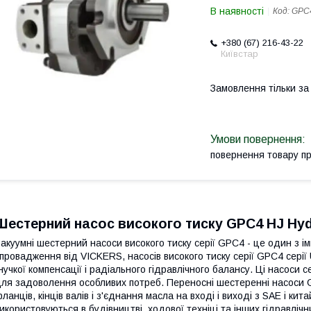
В наявності
Код:
GPC
+380 (67) 216-43-22
Київстар
Замовлення тільки з
повернення товару п
Шестерний насос високого тиску GPC4 HJ Hyd
акуумні шестерний насоси високого тиску серії GPC4 - це один з ім
провадження від VICKERS, насосів високого тиску серії GPC4 серії 
нучкої компенсації і радіального гідравлічного балансу. Ці насоси се
ля задоволення особливих потреб. Переносні шестеренні насоси 
ланців, кінців валів і з'єднання масла на вході і виході з SAE і к
икористовуються в будівництві, ходової техніці та інших гідравлічн