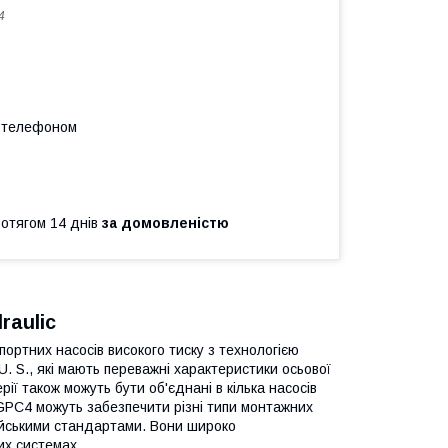
4
а телефоном
ротягом 14 днів
за домовленістю
raulic
портних насосів високого тиску з технологією
U. S., які мають переважні характеристики осьової
рії також можуть бути об'єднані в кілька насосів
GPC4 можуть забезпечити різні типи монтажних
итайськими стандартами. Вони широко
их системах.