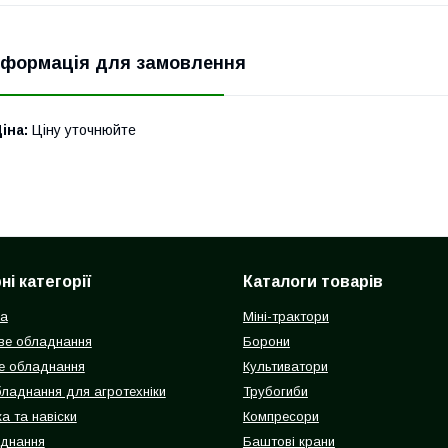
нформація для замовлення
іна:
Ціну уточнюйте
і категорії
Каталоги товарів
ка
Міні-трактори
ве обладнання
Борони
е обладнання
Культиватори
бладнання для агротехніки
Трубогиби
а та навіски
Компресори
аднання
Баштові крани