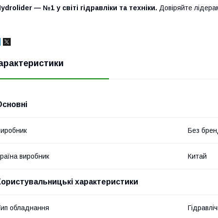
ydrolider — №1 у світі гідравліки та техніки.
Довіряйте лідера
арактеристики
Основні
иробник
Без брен
раїна виробник
Китай
Користувальницькі характеристики
ип обладнання
Гідравліч