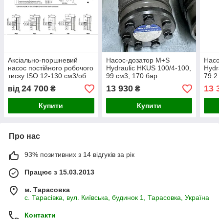
Аксіально-поршневий
Насос-дозатор M+S
Насо
насос постійного робочого
Hydraulic HKUS 100/4-100,
Hydr
тиску ISO 12-130 см3/об
99 см3, 170 бар
79.2
HYDRAULIC
24 700
13 930
13 
від
₴
₴
Купити
Купити
Про нас
93% позитивних з 14 відгуків за рік
Працює з 15.03.2013
м. Тарасовка
с. Тарасівка, вул. Київська, будинок 1, Тарасовка, Україна
Контакти