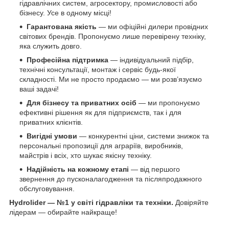
гідравлічних систем, агросектору, промисловості або
бізнесу. Усе в одному місці!
Гарантована якість
— ми офіційні дилери провідних
світових брендів. Пропонуємо лише перевірену техніку,
яка служить довго.
Професійна підтримка
— індивідуальний підбір,
технічні консультації, монтаж і сервіс будь-якої
складності. Ми не просто продаємо — ми розв’язуємо
ваші задачі!
Для бізнесу та приватних осіб
— ми пропонуємо
ефективні рішення як для підприємств, так і для
приватних клієнтів.
Вигідні умови
— конкурентні ціни, системи знижок та
персональні пропозиції для аграріїв, виробників,
майстрів і всіх, хто шукає якісну техніку.
Надійність на кожному етапі
— від першого
звернення до пусконалагодження та післяпродажного
обслуговування.
Hydrolider — №1 у світі гідравліки та техніки.
Довіряйте
лідерам — обирайте найкраще!