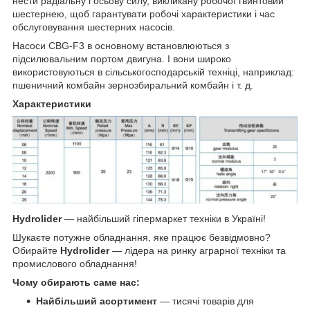
нести радіальну і осьову силу, викликану робочої гвинтовий
шестернею, щоб гарантувати робочі характеристики і час
обслуговування шестерних насосів.
Насоси CBG-F3 в основному встановлюються з
підсилювальним портом двигуна. І вони широко
використовуються в сільськогосподарській техніці, наприклад:
пшеничний комбайн зернозбиральний комбайн і т. д.
Характеристики
Hydrolider
— найбільший гіпермаркет техніки в Україні!
Шукаєте потужне обладнання, яке працює безвідмовно?
Обирайте
Hydrolider
— лідера на ринку аграрної техніки та
промислового обладнання!
Чому обирають саме нас:
Найбільший асортимент
— тисячі товарів для