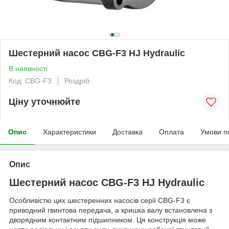
Шестерний насос CBG-F3 HJ Hydraulic
В наявності
Код: CBG-F3
Роздріб
Ціну уточнюйте
Опис
Характеристики
Доставка
Оплата
Умови п
Опис
Шестерний насос CBG-F3 HJ Hydraulic
Особливістю цих шестеренних насосів серії CBG-F3 є
приводний гвинтова передача, а кришка валу встановлена з
дворядним контактним підшипником. Ця конструкція може