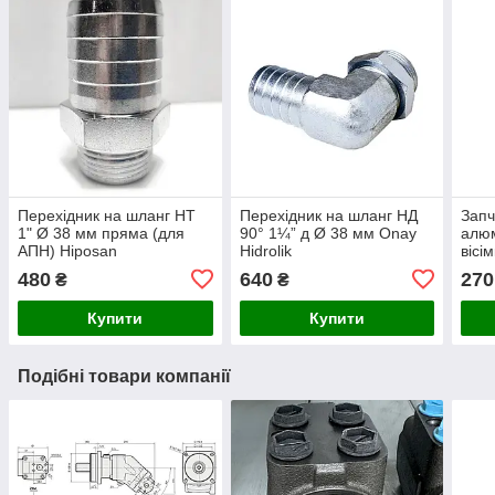
Перехідник на шланг НТ
Перехідник на шланг НД
Запч
1" Ø 38 мм пряма (для
90° 1¼” д Ø 38 мм Onay
алюм
АПН) Hiposan
Hidrolik
вісі
Maki
480
640
270
₴
₴
Купити
Купити
Подібні товари компанії