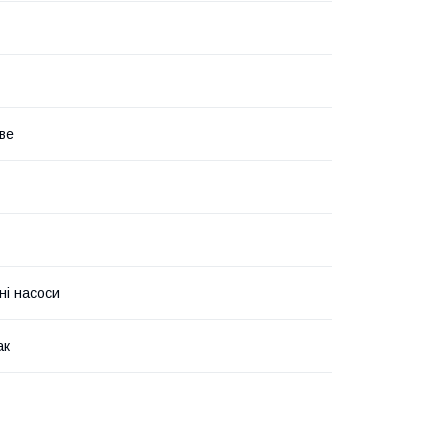
аве
ні насоси
ак