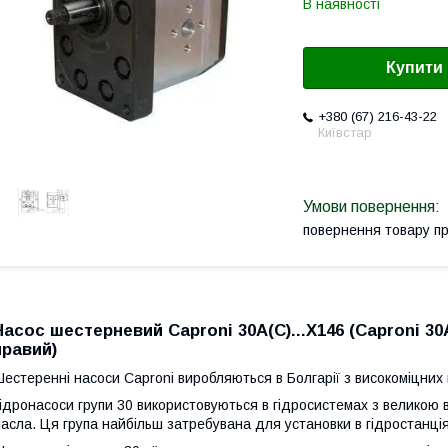
В наявності
Купити
+380 (67) 216-43-22
Київстар
повернення товару п
Насос шестерневий Caproni 30A(C)...X146 (Caproni 30A.
правий)
естеренні насоси Caproni виробляються в Болгарії з високоміцних м
ідронасоси групи 30 використовуються в гідросистемах з великою
асла. Ця група найбільш затребувана для установки в гідростанція