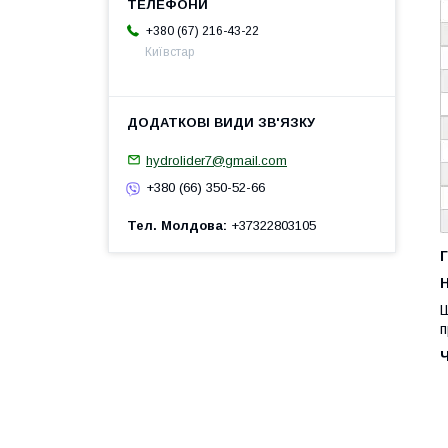
+380 (67) 216-43-22
Київстар
hydrolider7@gmail.com
+380 (66) 350-52-66
Тел. Молдова
+37322803105
Г
H
Ш
п