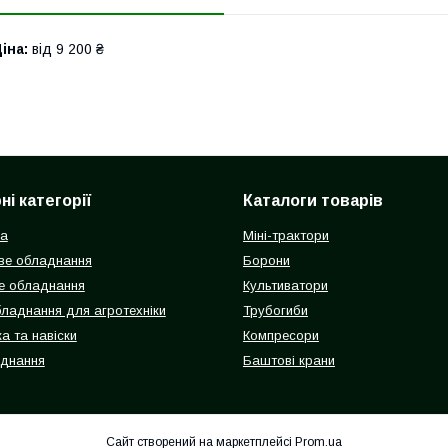
іна:
від 9 200 ₴
і категорії
Каталоги товарів
ка
Міні-трактори
ве обладнання
Борони
е обладнання
Культиватори
бладнання для агротехніки
Трубогиби
а та навіски
Компресори
аднання
Баштові крани
Сайт створений на маркетплейсі
Prom.ua