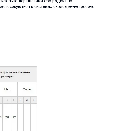
 аксіально-поршневими або радіально-
 застосовуються в системах охолодження робочої