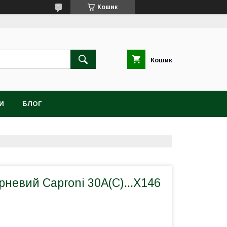
Кошик
Кошик
И
БЛОГ
невий Caproni 30A(C)...X146