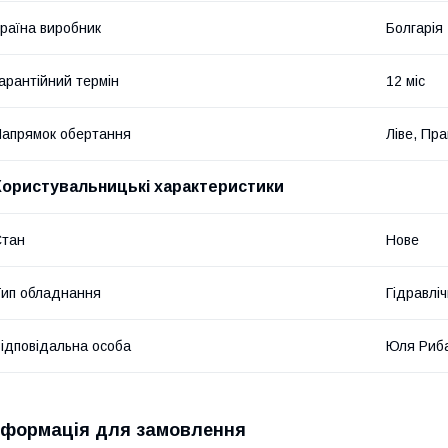
раїна виробник
Болгарія
арантійний термін
12 міс
апрямок обертання
Ліве, Пр
Користувальницькі характеристики
Стан
Нове
ип обладнання
Гідравліч
ідповідальна особа
Юля Риб
нформація для замовлення