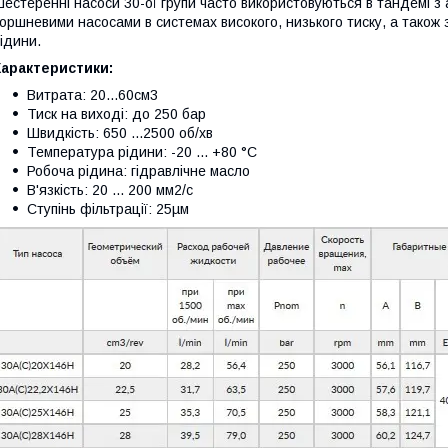
естеренні насоси 30-ої групи часто використовуються в тандемі з
оршневими насосами в системах високого, низького тиску, а також
ідини.
Характеристики:
Витрата: 20...60см3
Тиск на виході: до 250 бар
Швидкість: 650 ...2500 об/хв
Температура рідини: -20 ... +80 °C
Робоча рідина: гідравлічне масло
В'язкість: 20 ... 200 мм2/с
Ступінь фільтрації: 25µм