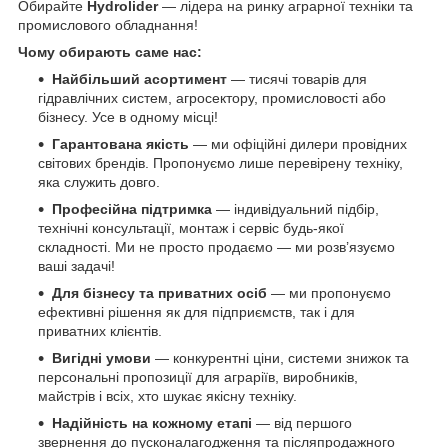
Обирайте
Hydrolider
— лідера на ринку аграрної техніки та
промислового обладнання!
Чому обирають саме нас:
Найбільший асортимент
— тисячі товарів для
гідравлічних систем, агросектору, промисловості або
бізнесу. Усе в одному місці!
Гарантована якість
— ми офіційні дилери провідних
світових брендів. Пропонуємо лише перевірену техніку,
яка служить довго.
Професійна підтримка
— індивідуальний підбір,
технічні консультації, монтаж і сервіс будь-якої
складності. Ми не просто продаємо — ми розв’язуємо
ваші задачі!
Для бізнесу та приватних осіб
— ми пропонуємо
ефективні рішення як для підприємств, так і для
приватних клієнтів.
Вигідні умови
— конкурентні ціни, системи знижок та
персональні пропозиції для аграріїв, виробників,
майстрів і всіх, хто шукає якісну техніку.
Надійність на кожному етапі
— від першого
звернення до пусконалагодження та післяпродажного