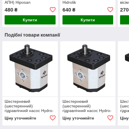
АПН) Hiposan
Hidrolik
вісі
Maki
480
640
270
₴
₴
Купити
Купити
Подібні товари компанії
Шестерневий
Шестерневий
Шес
(шестеренний)
(шестеренний)
(шес
гідравлічний насос Hydro-
гідравлічний насос Hydro-
гідр
pack H30A/C25X353
pack H30A/C20X353
pac
Ціну уточнюйте
Ціну уточнюйте
Цін