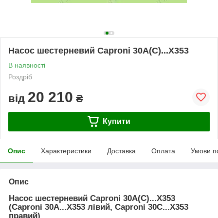
Насос шестерневий Caproni 30A(C)...X353
В наявності
Роздріб
20 210
від
₴
Купити
Опис
Характеристики
Доставка
Оплата
Умови п
Опис
Насос шестерневий Caproni 30A(C)...X353
(Caproni 30A...X353 лівий, Caproni 30C...X353
правий)