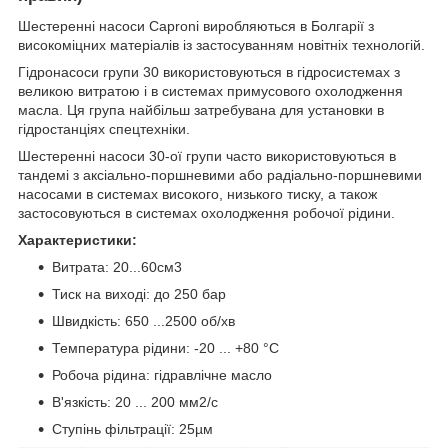
Шестеренні насоси Caproni виробляються в Болгарії з
високоміцних матеріалів із застосуванням новітніх технологій.
Гідронасоси групи 30 використовуються в гідросистемах з
великою витратою і в системах примусового охолодження
масла. Ця група найбільш затребувана для установки в
гідростанціях спецтехніки.
Шестеренні насоси 30-ої групи часто використовуються в
тандемі з аксіально-поршневими або радіально-поршневими
насосами в системах високого, низького тиску, а також
застосовуються в системах охолодження робочої рідини.
Характеристики:
Витрата: 20...60см3
Тиск на виході: до 250 бар
Швидкість: 650 ...2500 об/хв
Температура рідини: -20 ... +80 °C
Робоча рідина: гідравлічне масло
В'язкість: 20 ... 200 мм2/с
Ступінь фільтрації: 25µм