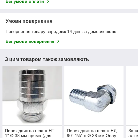
Всі умови оплати
Умови повернення
Повернення товару впродовж 14 днів за домовленістю
Всі умови повернення
З цим товаром також замовляють
Перехідник на шланг НТ
Перехідник на шланг НД
Запч
1" Ø 38 мм пряма (для
90° 1¼” д Ø 38 мм Onay
алюм