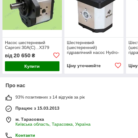
Насос шестерневий
Шестерневий
Шес
Caproni 30A(C)...X379
(шестеренний)
(шес
гідравлічний насос Hydro-
гідр
20 650
від
₴
pack H30A/C25X353
pac
Ціну уточнюйте
Цін
Купити
Про нас
93% позитивних з 14 відгуків за рік
Працює з 15.03.2013
м. Тарасовка
Київська область, Тарасовка, Україна
Контакти