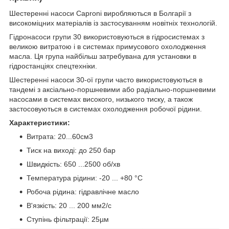
Шестеренні насоси Caproni виробляються в Болгарії з
високоміцних матеріалів із застосуванням новітніх технологій.
Гідронасоси групи 30 використовуються в гідросистемах з
великою витратою і в системах примусового охолодження
масла. Ця група найбільш затребувана для установки в
гідростанціях спецтехніки.
Шестеренні насоси 30-ої групи часто використовуються в
тандемі з аксіально-поршневими або радіально-поршневими
насосами в системах високого, низького тиску, а також
застосовуються в системах охолодження робочої рідини.
Характеристики:
Витрата: 20...60см3
Тиск на виході: до 250 бар
Швидкість: 650 ...2500 об/хв
Температура рідини: -20 ... +80 °C
Робоча рідина: гідравлічне масло
В'язкість: 20 ... 200 мм2/с
Ступінь фільтрації: 25µм