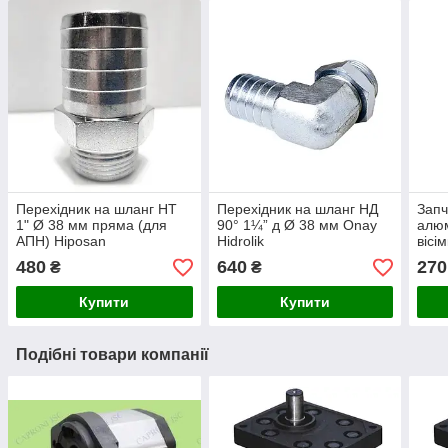
Перехідник на шланг НТ
Перехідник на шланг НД
Запч
1" Ø 38 мм пряма (для
90° 1¼” д Ø 38 мм Onay
алюм
АПН) Hiposan
Hidrolik
вісі
Maki
480
640
270
₴
₴
Купити
Купити
Подібні товари компанії