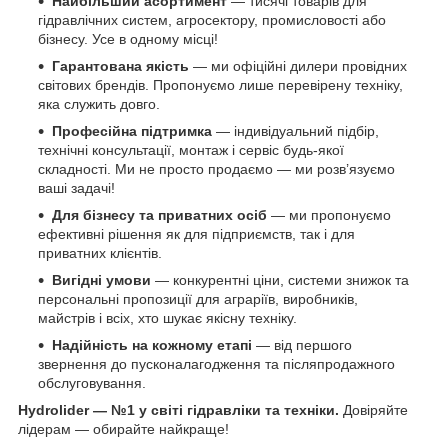
Найбільший асортимент
— тисячі товарів для
гідравлічних систем, агросектору, промисловості або
бізнесу. Усе в одному місці!
Гарантована якість
— ми офіційні дилери провідних
світових брендів. Пропонуємо лише перевірену техніку,
яка служить довго.
Професійна підтримка
— індивідуальний підбір,
технічні консультації, монтаж і сервіс будь-якої
складності. Ми не просто продаємо — ми розв’язуємо
ваші задачі!
Для бізнесу та приватних осіб
— ми пропонуємо
ефективні рішення як для підприємств, так і для
приватних клієнтів.
Вигідні умови
— конкурентні ціни, системи знижок та
персональні пропозиції для аграріїв, виробників,
майстрів і всіх, хто шукає якісну техніку.
Надійність на кожному етапі
— від першого
звернення до пусконалагодження та післяпродажного
обслуговування.
Hydrolider — №1 у світі гідравліки та техніки.
Довіряйте
лідерам — обирайте найкраще!