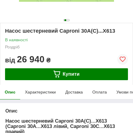
Насос шестерневий Caproni 30A(C)...X613
В наявності
Роздріб
26 940
від
₴
Купити
Опис
Характеристики
Доставка
Оплата
Умови п
Опис
Насос шестерневий Caproni 30A(C)...X613
(Caproni 30A...X613 лівий, Caproni 30C...X613
правий)