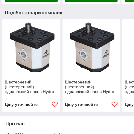
Подібні товари компанії
Шестерневий
Шестерневий
Шес
(шестеренний)
(шестеренний)
(шес
гідравлічний насос Hydro-
гідравлічний насос Hydro-
гідр
pack H30A/C25X353
pack H30A/C20X353
pac
Ціну уточнюйте
Ціну уточнюйте
Цін
Про нас