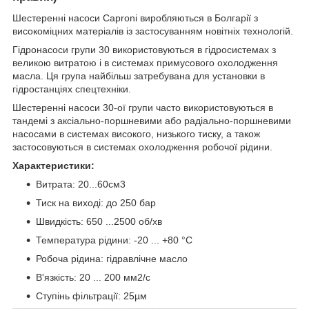
Шестеренні насоси Caproni виробляються в Болгарії з
високоміцних матеріалів із застосуванням новітніх технологій.
Гідронасоси групи 30 використовуються в гідросистемах з
великою витратою і в системах примусового охолодження
масла. Ця група найбільш затребувана для установки в
гідростанціях спецтехніки.
Шестеренні насоси 30-ої групи часто використовуються в
тандемі з аксіально-поршневими або радіально-поршневими
насосами в системах високого, низького тиску, а також
застосовуються в системах охолодження робочої рідини.
Характеристики:
Витрата: 20...60см3
Тиск на виході: до 250 бар
Швидкість: 650 ...2500 об/хв
Температура рідини: -20 ... +80 °C
Робоча рідина: гідравлічне масло
В'язкість: 20 ... 200 мм2/с
Ступінь фільтрації: 25µм