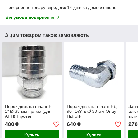
Повернення товару впродовж 14 днів за домовленістю
Всі умови повернення
З цим товаром також замовляють
Перехідник на шланг НТ
Перехідник на шланг НД
Запч
1" Ø 38 мм пряма (для
90° 1¼” д Ø 38 мм Onay
алюм
АПН) Hiposan
Hidrolik
вісі
Maki
480
640
270
₴
₴
Купити
Купити