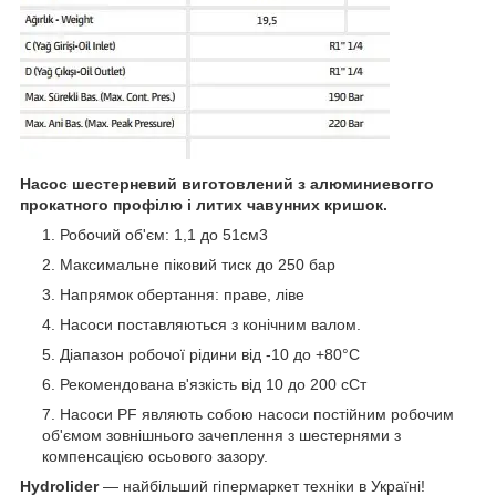
Насос шестерневий виготовлений з алюминиевогго
прокатного профілю і литих чавунних кришок.
Робочий об'єм: 1,1 до 51см3
Максимальне піковий тиск до 250 бар
Напрямок обертання: праве, ліве
Насоси поставляються з конічним валом.
Діапазон робочої рідини від -10 до +80°C
Рекомендована в'язкість від 10 до 200 сСт
Насоси PF являють собою насоси постійним робочим
об'ємом зовнішнього зачеплення з шестернями з
компенсацією осьового зазору.
Hydrolider
— найбільший гіпермаркет техніки в Україні!