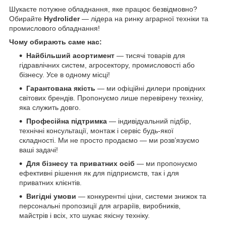
Шукаєте потужне обладнання, яке працює безвідмовно?
Обирайте
Hydrolider
— лідера на ринку аграрної техніки та
промислового обладнання!
Чому обирають саме нас:
Найбільший асортимент
— тисячі товарів для
гідравлічних систем, агросектору, промисловості або
бізнесу. Усе в одному місці!
Гарантована якість
— ми офіційні дилери провідних
світових брендів. Пропонуємо лише перевірену техніку,
яка служить довго.
Професійна підтримка
— індивідуальний підбір,
технічні консультації, монтаж і сервіс будь-якої
складності. Ми не просто продаємо — ми розв’язуємо
ваші задачі!
Для бізнесу та приватних осіб
— ми пропонуємо
ефективні рішення як для підприємств, так і для
приватних клієнтів.
Вигідні умови
— конкурентні ціни, системи знижок та
персональні пропозиції для аграріїв, виробників,
майстрів і всіх, хто шукає якісну техніку.