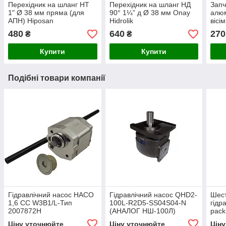
Перехідник на шланг НТ
Перехідник на шланг НД
Запч
1" Ø 38 мм пряма (для
90° 1¼” д Ø 38 мм Onay
алюм
АПН) Hiposan
Hidrolik
вісі
Maki
480
640
270
₴
₴
Купити
Купити
Подібні товари компанії
Гідравлічний насос HACO
Гідравлічний насос QHD2-
Шест
1,6 CC W3B1/L-Тип
100L-R2D5-SS04S04-N
гідр
2007872H
(АНАЛОГ НШ-100Л)
pack
Jihostroj
(R)
Ціну уточнюйте
Ціну уточнюйте
Цін