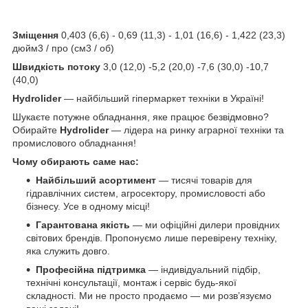
Зміщення
0,403 (6,6) - 0,69 (11,3) - 1,01 (16,6) - 1,422 (23,3)
дюйм3 / про (см3 / об)
Швидкість потоку
3,0 (12,0) -5,2 (20,0) -7,6 (30,0) -10,7
(40,0)
Hydrolider
— найбільший гіпермаркет техніки в Україні!
Шукаєте потужне обладнання, яке працює безвідмовно?
Обирайте
Hydrolider
— лідера на ринку аграрної техніки та
промислового обладнання!
Чому обирають саме нас:
Найбільший асортимент
— тисячі товарів для
гідравлічних систем, агросектору, промисловості або
бізнесу. Усе в одному місці!
Гарантована якість
— ми офіційні дилери провідних
світових брендів. Пропонуємо лише перевірену техніку,
яка служить довго.
Професійна підтримка
— індивідуальний підбір,
технічні консультації, монтаж і сервіс будь-якої
складності. Ми не просто продаємо — ми розв’язуємо