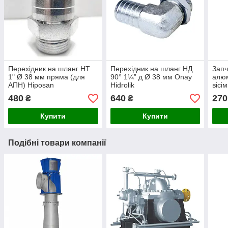
Перехідник на шланг НТ
Перехідник на шланг НД
Запч
1" Ø 38 мм пряма (для
90° 1¼” д Ø 38 мм Onay
алюм
АПН) Hiposan
Hidrolik
вісі
Maki
480
640
270
₴
₴
Купити
Купити
Подібні товари компанії