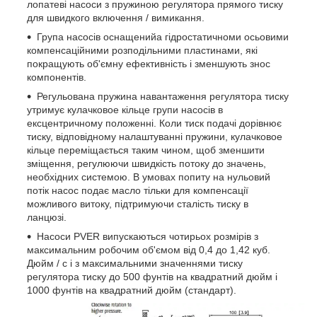
лопатеві насоси з пружиною регулятора прямого тиску
для швидкого включення / вимикання.
Група насосів оснащенийа гідростатичноми осьовими
компенсаційними розподільними пластинами, які
покращують об'ємну ефективність і зменшують знос
компонентів.
Регульована пружина навантаження регулятора тиску
утримує кулачковое кільце групи насосів в
ексцентричному положенні. Коли тиск подачі дорівнює
тиску, відповідному налаштуванні пружини, кулачковое
кільце переміщається таким чином, щоб зменшити
зміщення, регулюючи швидкість потоку до значень,
необхідних системою. В умовах попиту на нульовий
потік насос подає масло тільки для компенсації
можливого витоку, підтримуючи сталість тиску в
ланцюзі.
Насоси PVER випускаються чотирьох розмірів з
максимальним робочим об'ємом від 0,4 до 1,42 куб.
Дюйм / с і з максимальними значеннями тиску
регулятора тиску до 500 фунтів на квадратний дюйм і
1000 фунтів на квадратний дюйм (стандарт).