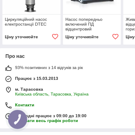
Циркуляційний насос
Насос попередньо
Жив
електростанції DTEC
включений ПД
відц
відцентровий
гори
горизонтальний
одно
Ціну уточнюйте
Ціну уточнюйте
Цін
одноступінчастий
Про нас
93% позитивних з 14 відгуків за рік
Працює з 15.03.2013
м. Тарасовка
Київська область, Тарасовка, Україна
Контакти
Сьогодні працює з 09:00 до 19:00
Показати весь графік роботи