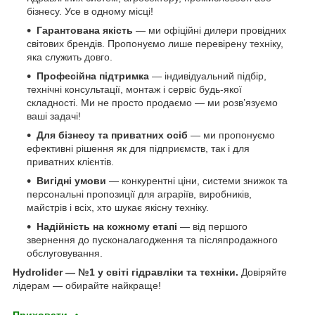
бізнесу. Усе в одному місці!
Гарантована якість
— ми офіційні дилери провідних
світових брендів. Пропонуємо лише перевірену техніку,
яка служить довго.
Професійна підтримка
— індивідуальний підбір,
технічні консультації, монтаж і сервіс будь-якої
складності. Ми не просто продаємо — ми розв’язуємо
ваші задачі!
Для бізнесу та приватних осіб
— ми пропонуємо
ефективні рішення як для підприємств, так і для
приватних клієнтів.
Вигідні умови
— конкурентні ціни, системи знижок та
персональні пропозиції для аграріїв, виробників,
майстрів і всіх, хто шукає якісну техніку.
Надійність на кожному етапі
— від першого
звернення до пусконалагодження та післяпродажного
обслуговування.
Hydrolider — №1 у світі гідравліки та техніки.
Довіряйте
лідерам — обирайте найкраще!
Приховати