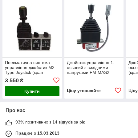
Пневматична система
Джойстик управління 1-
Джой
управління джойстик M2
осьовий з вихідними
ось
Type Joystick (кран
напругами FM-MAS2
(кра
підйому кузова) Hipomak
(кран підйому кузова)
3 550
₴
Ціну уточнюйте
Цін
Купити
Про нас
93% позитивних з 14 відгуків за рік
Працює з 15.03.2013