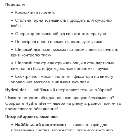
Переваги
Компактний і легкий.
Стильна гарна зовнішність підходить для сучасних
кабін.
Оператор ізольований від високої температури
Перевірені прості елементи, зменшують тиск
Широкий діапазон низьких гістерезис, висока точність
криві контролю тиску
Широкий спектр електричних опцій в стандартному
виконанні і багатофункціональні ергономічні ручки
Електрично і механічно знімні фіксатори на вимогу
управління важелем з низьким зусиллям
Hydrolider
— найбільший гіпермаркет техніки в Україні!
Шукаєте потужне обладнання, яке працює безвідмовно?
Обирайте
Hydrolider
— лідера на ринку аграрної техніки та
промислового обладнання!
Чому обирають саме нас:
Найбільший асортимент
— тисячі товарів для
гідравлічних систем, агросектору, промисловості або