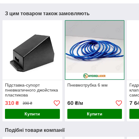
З цим товаром також замовляють
Підставка-супорт
Пневмотрубка 6 мм
Гид
пневматичного джойстика
клап
пластикова
само
310
60
7 6
₴
₴/м
390 ₴
Купити
Купити
Подібні товари компанії