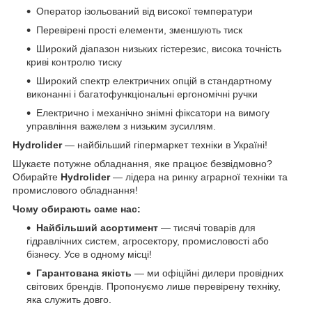
Оператор ізольований від високої температури
Перевірені прості елементи, зменшують тиск
Широкий діапазон низьких гістерезис, висока точність
криві контролю тиску
Широкий спектр електричних опцій в стандартному
виконанні і багатофункціональні ергономічні ручки
Електрично і механічно знімні фіксатори на вимогу
управління важелем з низьким зусиллям.
Hydrolider
— найбільший гіпермаркет техніки в Україні!
Шукаєте потужне обладнання, яке працює безвідмовно?
Обирайте
Hydrolider
— лідера на ринку аграрної техніки та
промислового обладнання!
Чому обирають саме нас:
Найбільший асортимент
— тисячі товарів для
гідравлічних систем, агросектору, промисловості або
бізнесу. Усе в одному місці!
Гарантована якість
— ми офіційні дилери провідних
світових брендів. Пропонуємо лише перевірену техніку,
яка служить довго.