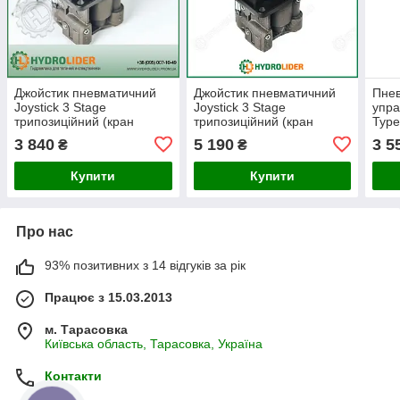
Джойстик пневматичний
Джойстик пневматичний
Пнев
Joystick 3 Stage
Joystick 3 Stage
упра
трипозиційний (кран
трипозиційний (кран
Type
підйому кузова)
підйому кузова) Hipomak
підй
3 840
5 190
3 5
₴
₴
Купити
Купити
Про нас
93% позитивних з 14 відгуків за рік
Працює з 15.03.2013
м. Тарасовка
Київська область, Тарасовка, Україна
Контакти