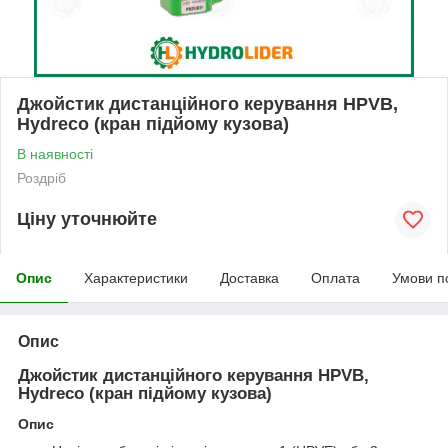
Джойстик дистанційного керування HPVB,
Hydreco (кран підйому кузова)
В наявності
Роздріб
Ціну уточнюйте
Опис
Характеристики
Доставка
Оплата
Умови п
Опис
Джойстик дистанційного керування HPVB,
Hydreco (кран підйому кузова)
Опис