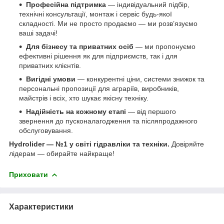
Професійна підтримка
— індивідуальний підбір,
технічні консультації, монтаж і сервіс будь-якої
складності. Ми не просто продаємо — ми розв’язуємо
ваші задачі!
Для бізнесу та приватних осіб
— ми пропонуємо
ефективні рішення як для підприємств, так і для
приватних клієнтів.
Вигідні умови
— конкурентні ціни, системи знижок та
персональні пропозиції для аграріїв, виробників,
майстрів і всіх, хто шукає якісну техніку.
Надійність на кожному етапі
— від першого
звернення до пусконалагодження та післяпродажного
обслуговування.
Hydrolider — №1 у світі гідравліки та техніки.
Довіряйте
лідерам — обирайте найкраще!
Приховати
Характеристики