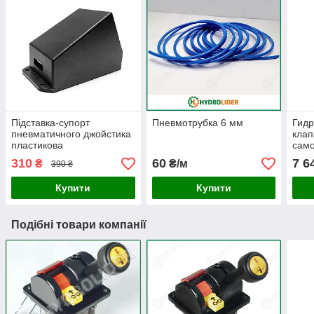
Підставка-супорт
Пневмотрубка 6 мм
Гид
пневматичного джойстика
клап
пластикова
само
310
60
7 6
₴
₴/м
390 ₴
Купити
Купити
Подібні товари компанії