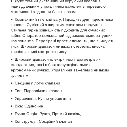
Дуже точний дистанційний керуючий клапан з
індивідуальним управлінням важелем з перевагою
можливості з'єднання блоків разом.
Компактний і легкий вагу. Підходить для підлокітника
консолі. Сумісний з широким спектром продуктів.
Стильна гарна зовнішність підходить для сучасних
кабін. Оператор ізольований від високотемпературних
компонентів. Перевірені прості елементи, що знижують
тиск. Широкий діапазон низьких гістерезис, висока
точність, криві контролю тиску
Широкий діапазон електричних параметрів як
стандартних, так і в багатофункціональних
ергономічних ручках. Управління важелем з низьким
зусиллям.
Секційні пілотні клапани
Тип: Гідравлічний клапан
Управління: Ручне управління
Вісь: Одиночна
Ручка Опція: Ручка, Прямий важіль,
Конструкція: Секційний клапан