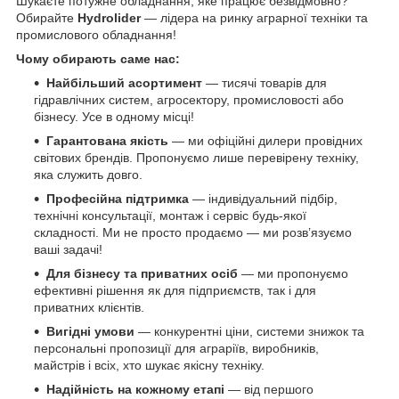
Шукаєте потужне обладнання, яке працює безвідмовно?
Обирайте
Hydrolider
— лідера на ринку аграрної техніки та
промислового обладнання!
Чому обирають саме нас:
Найбільший асортимент
— тисячі товарів для
гідравлічних систем, агросектору, промисловості або
бізнесу. Усе в одному місці!
Гарантована якість
— ми офіційні дилери провідних
світових брендів. Пропонуємо лише перевірену техніку,
яка служить довго.
Професійна підтримка
— індивідуальний підбір,
технічні консультації, монтаж і сервіс будь-якої
складності. Ми не просто продаємо — ми розв’язуємо
ваші задачі!
Для бізнесу та приватних осіб
— ми пропонуємо
ефективні рішення як для підприємств, так і для
приватних клієнтів.
Вигідні умови
— конкурентні ціни, системи знижок та
персональні пропозиції для аграріїв, виробників,
майстрів і всіх, хто шукає якісну техніку.
Надійність на кожному етапі
— від першого