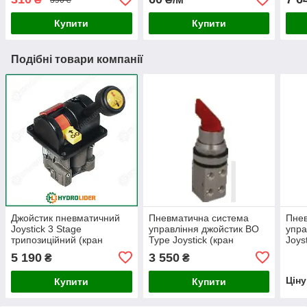
Купити
Купити
Подібні товари компанії
Джойстик пневматичний
Пневматична система
Пнев
Joystick 3 Stage
управління джойстик BO
упра
трипозиційний (кран
Type Joystick (кран
Joys
підйому кузова) Hipomak
підйому кузова) Hipomak
двоп
5 190
3 550
₴
₴
підй
Цін
Купити
Купити