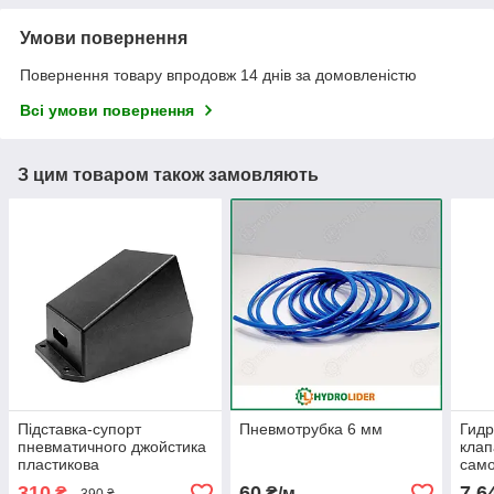
Умови повернення
Повернення товару впродовж 14 днів за домовленістю
Всі умови повернення
З цим товаром також замовляють
Підставка-супорт
Пневмотрубка 6 мм
Гид
пневматичного джойстика
клап
пластикова
само
310
60
7 6
₴
₴/м
390 ₴