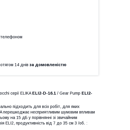
а телефоном
ротягом 14 днів
за домовленістю
cchi серії ELIKA
ELI2-D-16.1
/ Gear Pump
ELI2-
ально підходить для всіх робіт, для яких
LIKA перешкоджає несприятливим шумовим впливам
ому на 15 дБ у порівнянні зі звичайним
 ELI2, продуктивність від 7 до 35 см 3 /об. :