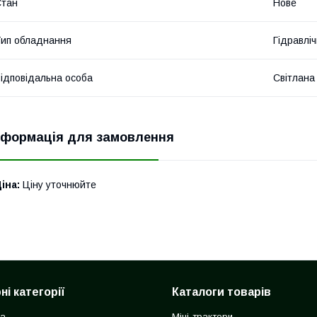
Стан
Нове
ип обладнання
Гідравліч
ідповідальна особа
Світлана
нформація для замовлення
іна:
Ціну уточнюйте
і категорії
Каталоги товарів
ка
Міні-трактори