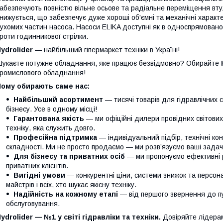
абезпечують повністю вільне осьове та радіальне переміщення втул
нижується, що забезпечує дуже хороші об'ємні та механічні харак
ухомих частин насоса. Насоси ELIKA доступні як в односпрямовано
роти годинникової стрілки.
ydrolider
— найбільший гіпермаркет техніки в Україні!
укаєте потужне обладнання, яке працює безвідмовно? Обирайте
ромислового обладнання!
Чому обирають саме нас:
Найбільший асортимент
— тисячі товарів для гідравлічних 
бізнесу. Усе в одному місці!
Гарантована якість
— ми офіційні дилери провідних світови
техніку, яка служить довго.
Професійна підтримка
— індивідуальний підбір, технічні кон
складності. Ми не просто продаємо — ми розв’язуємо ваші задачі
Для бізнесу та приватних осіб
— ми пропонуємо ефективні р
приватних клієнтів.
Вигідні умови
— конкурентні ціни, системи знижок та персонал
майстрів і всіх, хто шукає якісну техніку.
Надійність на кожному етапі
— від першого звернення до п
обслуговування.
ydrolider — №1 у світі гідравліки та техніки.
Довіряйте лідера