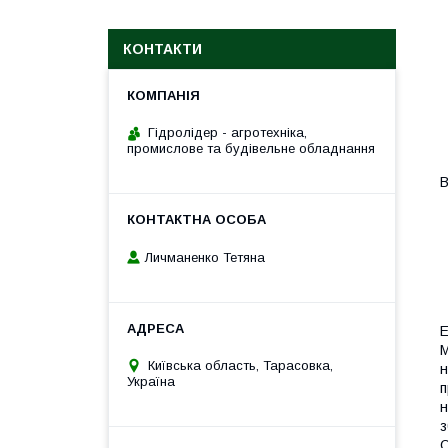
КОНТАКТИ
Гідролідер - агротехніка,
промислове та будівельне обладнання
В
Личманенко Тетяна
E
М
Київська область, Тарасовка,
н
Україна
п
н
з
О