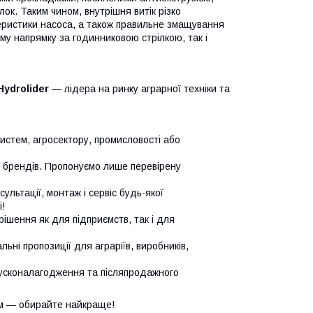
ок. Таким чином, внутрішня витік різко
теристики насоса, а також правильне змащування
му напрямку за годинниковою стрілкою, так і
Hydrolider
— лідера на ринку аграрної техніки та
систем, агросектору, промисловості або
х брендів. Пропонуємо лише перевірену
сультації, монтаж і сервіс будь-якої
!
ішення як для підприємств, так і для
ьні пропозиції для аграріїв, виробників,
усконалагодження та післяпродажного
м — обирайте найкраще!