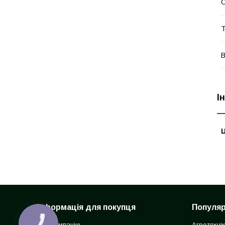
Т
В
І
Ц
Інформація для покупця
Популярн
Про компанію
Агротехні