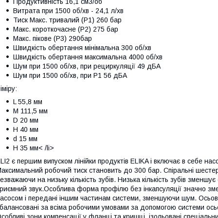
Продуктивність 16,1 см3/об
Витрата при 1500 об/хв - 24,1 л/хв
Тиск Макс. тривалий (Р1) 260 бар
Макс. короткочасне (Р2) 275 бар
Макс. пікове (Р3) 290бар
Швидкість обертання мінімальна 300 об/хв
Швидкість обертання максимальна 4000 об/хв
Шум при 1500 об/хв, при рециркуляції 49 дБА
Шум при 1500 об/хв, при P1 56 дБА
іміру:
L 55,8 мм
M 111,5 мм
D 20 мм
H 40 мм
d 15 мм
H 35 мм< /li>
LI2 є першим випуском лінійки продуктів ELIKA і включає в себе нас
аксимальний робочий тиск становить до 300 бар. Спіральні шестер
езважаючи на низьку кількість зубів. Низька кількість зубів зменш
риємний звук.Особлива форма профілю без інкапсуляції значно змен
асосом і передані іншим частинам системи, зменшуючи шум. Осьові 
балансовані за всіма робочими умовами за допомогою системи осьо
собливі зони компенсації у фланці та кришці, ізольовані спеціаль