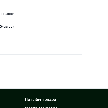
ні насоси
 Жовтова
Потрібні товари
Косарка для картоплі