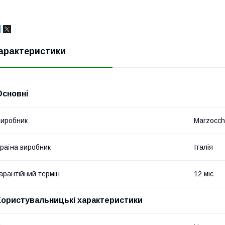
арактеристики
Основні
иробник
Marzocch
раїна виробник
Італія
арантійний термін
12 міс
Користувальницькі характеристики