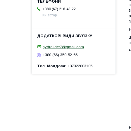
з
+380 (67) 216-43-22
з
Київстар
р
п
H
Ш
п
hydrolider7@gmail.com
+380 (66) 350-52-66
Тел. Молдова
+37322803105
H