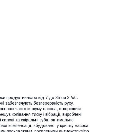
оси продуктивністю від 7 до 35 см 3 /об.
ні забезпечують безперервність руху,
ує основні частоти шуму насоса, створюючи
шує колівання тиску і вібрації, вироблені
силові та спіральні зубці оптимально
вої компенсації, вбудованої у кришку насоса.
ними прокладками, посиленими антиекструзією,