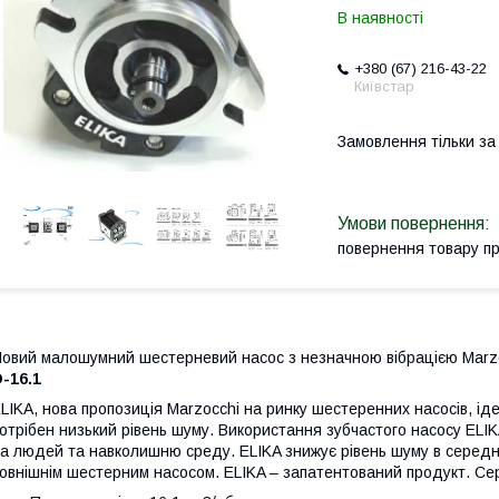
В наявності
+380 (67) 216-43-22
Київстар
Замовлення тільки з
повернення товару п
овий малошумний шестерневий насос з незначною вібрацією Marzo
-16.1
LIKA, нова пропозиція Marzocchi на ринку шестеренних насосів, іде
отрібен низький рівень шуму. Використання зубчастого насосу E
а людей та навколишню среду. ELIKA знижує рівень шуму в середнь
овнішнім шестерним насосом. ELIKA – запатентований продукт. Серія