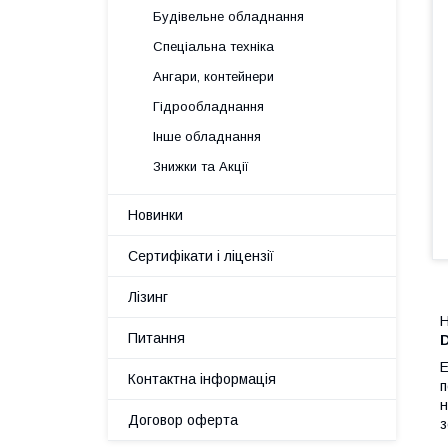
Будівельне обладнання
Спеціальна техніка
Ангари, контейнери
Гідрообладнання
Інше обладнання
Знижки та Акції
Новинки
Сертифікати і ліцензії
Лізинг
Н
Питання
D
E
Контактна інформація
п
н
Договор оферта
з