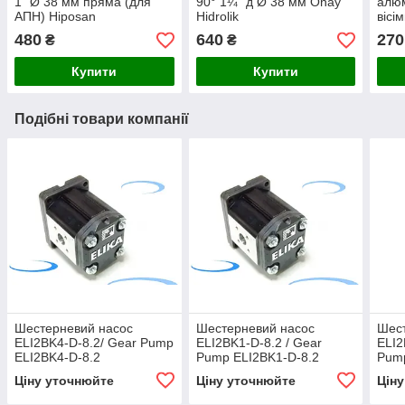
1" Ø 38 мм пряма (для
90° 1¼” д Ø 38 мм Onay
алюм
АПН) Hiposan
Hidrolik
вісі
Maki
480
640
270
₴
₴
Купити
Купити
Подібні товари компанії
Шестерневий насос
Шестерневий насос
Шес
ELI2BK4-D-8.2/ Gear Pump
ELI2BK1-D-8.2 / Gear
ELI2
ELI2BK4-D-8.2
Pump ELI2BK1-D-8.2
Pump
Ціну уточнюйте
Ціну уточнюйте
Цін