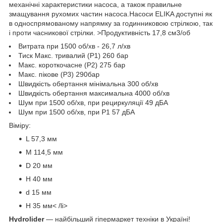
механічні характеристики насоса, а також правильне
змащування рухомих частин насоса.Насоси ELIKA доступні як
в односпрямованому напрямку за годинниковою стрілкою, так
і проти часникової стрілки. >Продуктивність 17,8 см3/об
Витрата при 1500 об/хв - 26,7 л/хв
Тиск Макс. тривалий (Р1) 260 бар
Макс. короткочасне (Р2) 275 бар
Макс. пікове (Р3) 290бар
Швидкість обертання мінімальна 300 об/хв
Швидкість обертання максимальна 4000 об/хв
Шум при 1500 об/хв, при рециркуляції 49 дБА
Шум при 1500 об/хв, при P1 57 дБА
Віміру:
L 57,3 мм
M 114,5 мм
D 20 мм
H 40 мм
d 15 мм
H 35 мм< /li>
Hydrolider
— найбільший гіпермаркет техніки в Україні!