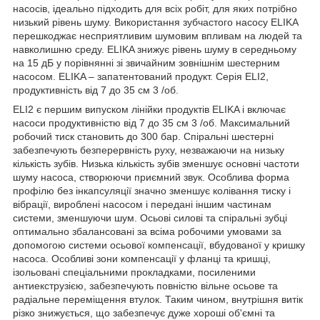
насосів, ідеально підходить для всіх робіт, для яких потрібно
низький рівень шуму. Використання зубчастого насосу ELIKA
перешкоджає несприятливим шумовим впливам на людей та
навколишню среду. ELIKA знижує рівень шуму в середньому
на 15 дБ у порівнянні зі звичайним зовнішнім шестерним
насосом. ELIKA – запатентований продукт. Серія ELI2,
продуктивність від 7 до 35 см 3 /об.
ELI2 є першим випуском лінійки продуктів ELIKA і включає
насоси продуктивністю від 7 до 35 см 3 /об. Максимальний
робочий тиск становить до 300 бар. Спіральні шестерні
забезпечують безперервність руху, незважаючи на низьку
кількість зубів. Низька кількість зубів зменшує основні частоти
шуму насоса, створюючи приємний звук. Особлива форма
профілю без інкапсуляції значно зменшує колівання тиску і
вібрації, вироблені насосом і передані іншим частинам
системи, зменшуючи шум. Осьові силові та спіральні зубці
оптимально збалансовані за всіма робочими умовами за
допомогою системи осьової компенсації, вбудованої у кришку
насоса. Особливі зони компенсації у фланці та кришці,
ізольовані спеціальними прокладками, посиленими
антиекструзією, забезпечують повністю вільне осьове та
радіальне переміщення втулок. Таким чином, внутрішня витік
різко знижується, що забезпечує дуже хороші об'ємні та