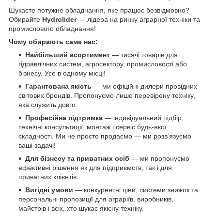
Шукаєте потужне обладнання, яке працює безвідмовно?
Обирайте
Hydrolider
— лідера на ринку аграрної техніки та
промислового обладнання!
Чому обирають саме нас:
Найбільший асортимент
— тисячі товарів для
гідравлічних систем, агросектору, промисловості або
бізнесу. Усе в одному місці!
Гарантована якість
— ми офіційні дилери провідних
світових брендів. Пропонуємо лише перевірену техніку,
яка служить довго.
Професійна підтримка
— індивідуальний підбір,
технічні консультації, монтаж і сервіс будь-якої
складності. Ми не просто продаємо — ми розв’язуємо
ваші задачі!
Для бізнесу та приватних осіб
— ми пропонуємо
ефективні рішення як для підприємств, так і для
приватних клієнтів.
Вигідні умови
— конкурентні ціни, системи знижок та
персональні пропозиції для аграріїв, виробників,
майстрів і всіх, хто шукає якісну техніку.