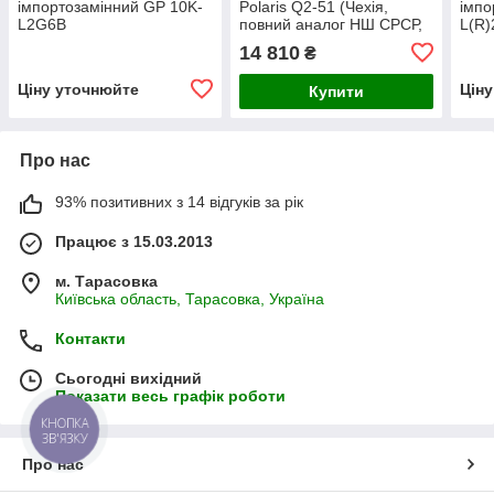
імпортозамінний GP 10K-
Polaris Q2-51 (Чехія,
імпо
L2G6B
повний аналог НШ СРСР,
L(R
але набагато
14 810
₴
якісніший)Johostroj a.s
Ціну уточнюйте
Цін
Купити
Про нас
93% позитивних з 14 відгуків за рік
Працює з 15.03.2013
м. Тарасовка
Київська область, Тарасовка, Україна
Контакти
Сьогодні вихідний
Показати весь графік роботи
КНОПКА
ЗВ'ЯЗКУ
Про нас