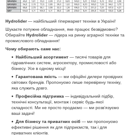
Hydrolider
— найбільший гіпермаркет техніки в Україні!
Шукаєте потужне обладнання, яке працює безвідмовно?
Обирайте
Hydrolider
— лідера на ринку аграрної техніки та
промислового обладнання!
Чому обирають саме нас:
Найбільший асортимент
— тисячі товарів для
гідравлічних систем, агросектору, промисловості або
бізнесу. Усе в одному місці!
Гарантована якість
— ми офіційні дилери провідних
світових брендів. Пропонуємо лише перевірену техніку,
яка служить довго.
Професійна підтримка
— індивідуальний підбір,
технічні консультації, монтаж і сервіс будь-якої
складності. Ми не просто продаємо — ми розв’язуємо
ваші задачі!
Для бізнесу та приватних осіб
— ми пропонуємо
ефективні рішення як для підприємств, так і для
приватних клієнтів.