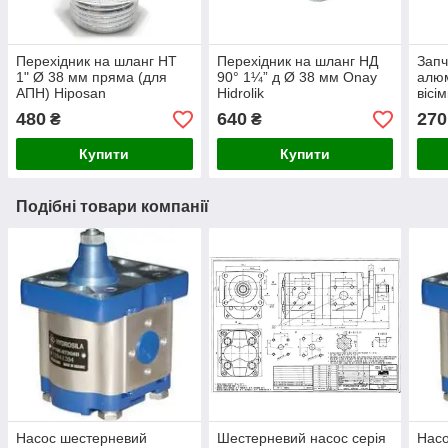
Перехідник на шланг НТ
Перехідник на шланг НД
Запч
1" Ø 38 мм пряма (для
90° 1¼” д Ø 38 мм Onay
алюм
АПН) Hiposan
Hidrolik
вісі
Maki
480
640
270
₴
₴
Купити
Купити
Подібні товари компанії
Насос шестерневий
Шестерневий насос серія
Нас