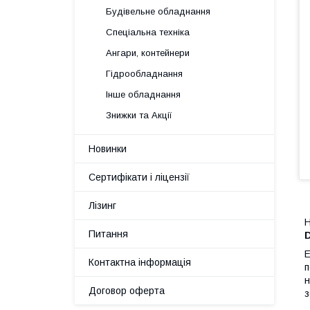
Будівельне обладнання
Спеціальна техніка
Ангари, контейнери
Гідрообладнання
Інше обладнання
Знижки та Акції
Новинки
Сертифікати і ліцензії
Лізинг
Н
Питання
D
E
Контактна інформація
п
н
Договор оферта
з