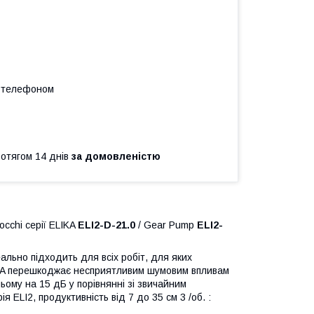
а телефоном
ротягом 14 днів
за домовленістю
cchi серії ELIKA
ELI2-D-21.0
/ Gear Pump
ELI2-
ально підходить для всіх робіт, для яких
LIKA перешкоджає несприятливим шумовим впливам
ому на 15 дБ у порівнянні зі звичайним
 ELI2, продуктивність від 7 до 35 см 3 /об. :