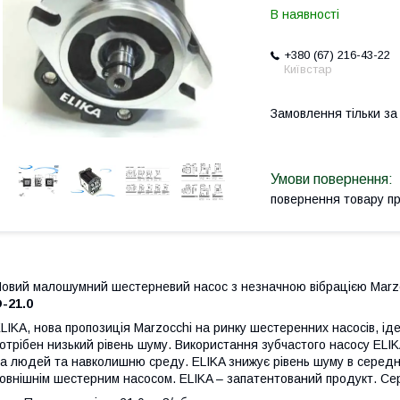
В наявності
+380 (67) 216-43-22
Київстар
Замовлення тільки з
повернення товару п
овий малошумний шестерневий насос з незначною вібрацією Marzo
-21.0
LIKA, нова пропозиція Marzocchi на ринку шестеренних насосів, іде
отрібен низький рівень шуму. Використання зубчастого насосу E
а людей та навколишню среду. ELIKA знижує рівень шуму в середнь
овнішнім шестерним насосом. ELIKA – запатентований продукт. Серія