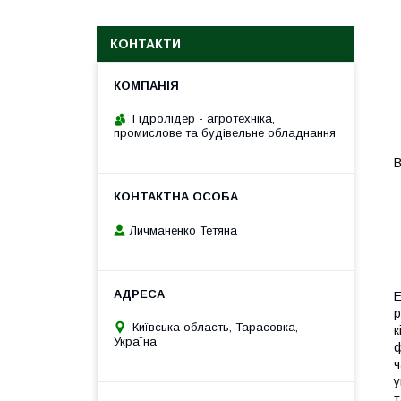
КОНТАКТИ
Гідролідер - агротехніка,
промислове та будівельне обладнання
В
Личманенко Тетяна
E
р
Київська область, Тарасовка,
к
Україна
ф
ч
у
т