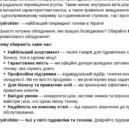
а радіальне переміщення втулок. Таким чином, внутрішня витік різ
а механічні характеристики насоса, а також правильне змащування
 односпрямованому напрямку за годинниковою стрілкою, так і проти
ydrolider
— найбільший гіпермаркет техніки в Україні!
укаєте потужне обладнання, яке працює безвідмовно? Обирайте
ромислового обладнання!
Чому обирають саме нас:
Найбільший асортимент
— тисячі товарів для гідравлічних 
бізнесу. Усе в одному місці!
Гарантована якість
— ми офіційні дилери провідних світови
техніку, яка служить довго.
Професійна підтримка
— індивідуальний підбір, технічні кон
складності. Ми не просто продаємо — ми розв’язуємо ваші задачі
Для бізнесу та приватних осіб
— ми пропонуємо ефективні р
приватних клієнтів.
Вигідні умови
— конкурентні ціни, системи знижок та персонал
майстрів і всіх, хто шукає якісну техніку.
Надійність на кожному етапі
— від першого звернення до п
обслуговування.
ydrolider — №1 у світі гідравліки та техніки.
Довіряйте лідера