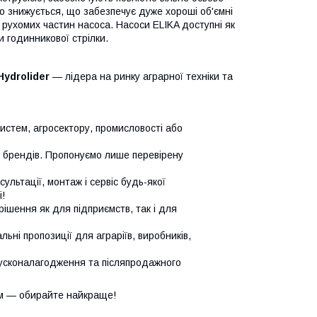
ко знижується, що забезпечує дуже хороші об'ємні
 рухомих частин насоса. Насоси ELIKA доступні як
 годинникової стрілки.
Hydrolider
— лідера на ринку аграрної техніки та
систем, агросектору, промисловості або
х брендів. Пропонуємо лише перевірену
сультації, монтаж і сервіс будь-якої
!
ішення як для підприємств, так і для
ьні пропозиції для аграріїв, виробників,
усконалагодження та післяпродажного
м — обирайте найкраще!