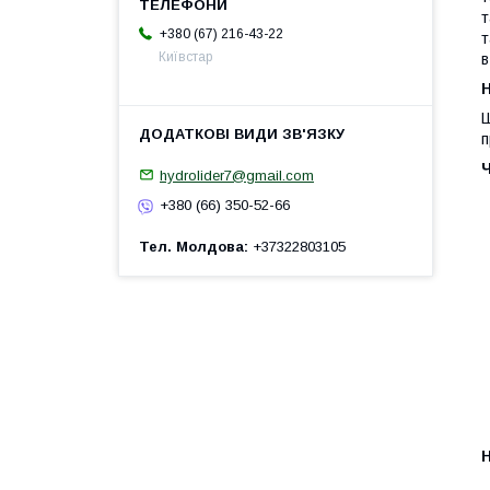
т
+380 (67) 216-43-22
т
Київстар
в
H
Ш
п
hydrolider7@gmail.com
+380 (66) 350-52-66
Тел. Молдова
+37322803105
H