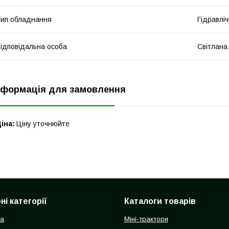
ип обладнання
Гідравліч
ідповідальна особа
Світлана
нформація для замовлення
іна:
Ціну уточнюйте
і категорії
Каталоги товарів
ка
Міні-трактори