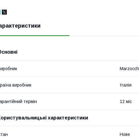
арактеристики
Основні
иробник
Marzocch
раїна виробник
Італія
арантійний термін
12 міс
Користувальницькі характеристики
Стан
Нове