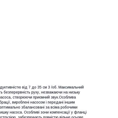
одуктивністю від 7 до 35 см 3 /об. Максимальний
ть безперервність руху, незважаючи на низьку
му насоса, створюючи приємний звук.Особлива
брації, вироблені насосом і передані іншим
 оптимально збалансовані за всіма робочими
ишку насоса. Особливі зони компенсації у фланці
кструзією, забезпечують повністю вільне осьове