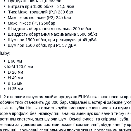
Продуктивність 21,0 см3/об
Витрата при 1500 об/хв - 31,5 л/хв
Тиск Макс. тривалий (Р1) 230 бар
Макс. короткочасне (Р2) 245 бар
Макс. пікове (Р3) 260бар
Швидкість обертання мінімальна 200 об/хв
Швидкість обертання максимальна 3500 об/хв
Шум при 1500 об/хв, при рециркуляції 49 дБА
Шум при 1500 об/хв, при P1 57 дБА
іміру:
L 60 мм
< li>M 120,0 мм
D 20 мм
H 40 мм
d 15 мм
H 35 мм
LI2 є першим випуском лінійки продуктів ELIKA і включає насоси пр
обочий тиск становить до 300 бар. Спіральні шестерні забезпечую
ількість зубів. Низька кількість зубів зменшує основні частоти шу
орма профілю без інкапсуляції значно зменшує колівання тиску і ві
астинам системи, зменшуючи шум. Осьові силові та спіральні зубці
мовами за допомогою системи осьової компенсації, вбудованої у кр
а кришці, ізольовані спеціальними прокладками, посиленими антие