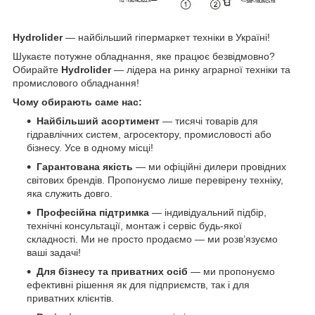
Hydrolider
— найбільший гіпермаркет техніки в Україні!
Шукаєте потужне обладнання, яке працює безвідмовно?
Обирайте
Hydrolider
— лідера на ринку аграрної техніки та
промислового обладнання!
Чому обирають саме нас:
Найбільший асортимент
— тисячі товарів для
гідравлічних систем, агросектору, промисловості або
бізнесу. Усе в одному місці!
Гарантована якість
— ми офіційні дилери провідних
світових брендів. Пропонуємо лише перевірену техніку,
яка служить довго.
Професійна підтримка
— індивідуальний підбір,
технічні консультації, монтаж і сервіс будь-якої
складності. Ми не просто продаємо — ми розв’язуємо
ваші задачі!
Для бізнесу та приватних осіб
— ми пропонуємо
ефективні рішення як для підприємств, так і для
приватних клієнтів.