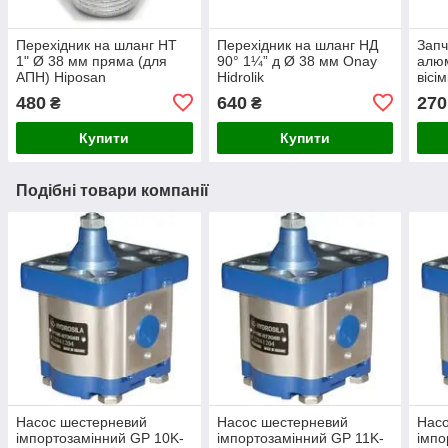
Перехідник на шланг НТ
Перехідник на шланг НД
Запч
1" Ø 38 мм пряма (для
90° 1¼” д Ø 38 мм Onay
алюм
АПН) Hiposan
Hidrolik
вісі
Maki
480
640
270
₴
₴
Купити
Купити
Подібні товари компанії
Насос шестерневий
Насос шестерневий
Нас
імпортозамінний GP 10K-
імпортозамінний GP 11K-
імпо