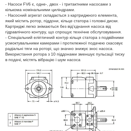
- Насоси FV6 є, одне-, двох - і тритактними насосами з
кількома номінальними циліндрами.
- Насосний агрегат складається з картриджного елемента,
який містить ротор, піддони, кільце статора і головні диски.
Картриджі легко знімаються без від'єднання насоса від
гідравлічного контуру, що спрощує технічне обслуговування.
- Спеціальний еліптичний контур кільця статора з подвійними
усмоктувальними камерами і протилежної подачею скасовує
радіальні тяги на роторі, що значно знижує знос насоса.
Використання ротора з 10 піддонами зменшує пульсації тиску
в подачі, містять вібрацію і шум насоса