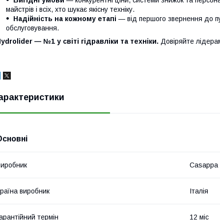
Вигідні умови
— конкурентні ціни, системи знижок та персонал
майстрів і всіх, хто шукає якісну техніку.
Надійність на кожному етапі
— від першого звернення до п
обслуговування.
ydrolider — №1 у світі гідравліки та техніки.
Довіряйте лідера
арактеристики
Основні
иробник
Casappa
раїна виробник
Італія
арантійний термін
12 міс