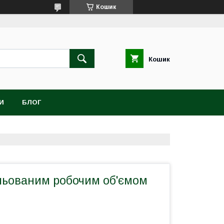
Кошик
Кошик
И
БЛОГ
ульованим робочим об'ємом