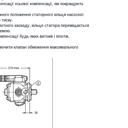
нсації осьової компенсації, які покращують
ного положення статорного кільця насосної
 тиску.
ілотного каскаду, кільце статора переміщається
темою.
енсації будь-яких витоків і пілотів,
ключити клапан обмеження максимального