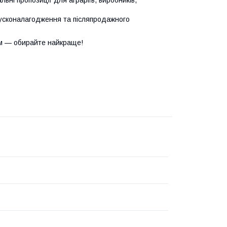
ьні пропозиції для аграріїв, виробників,
усконалагодження та післяпродажного
м — обирайте найкраще!