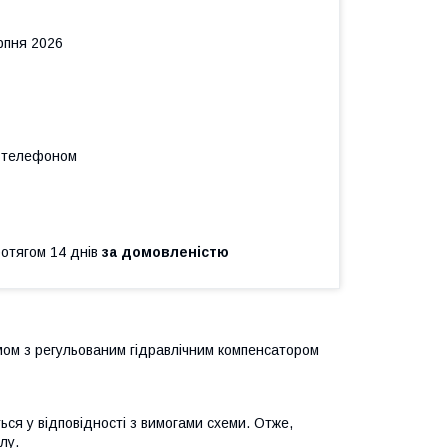
рпня 2026
а телефоном
ротягом 14 днів
за домовленістю
мом з регульованим гідравлічним компенсатором
ся у відповідності з вимогами схеми. Отже,
лу.