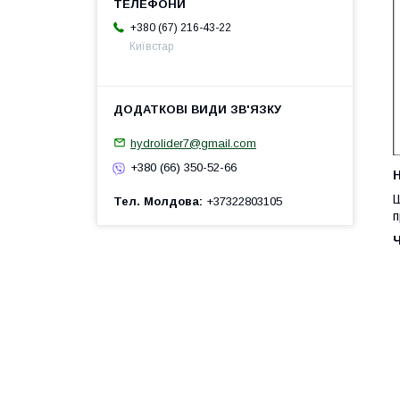
+380 (67) 216-43-22
Київстар
hydrolider7@gmail.com
+380 (66) 350-52-66
H
Ш
Тел. Молдова
+37322803105
п