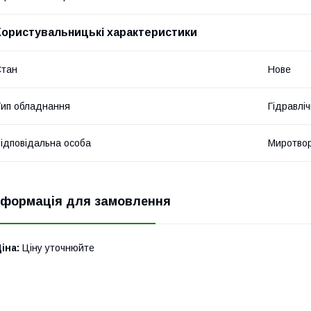
Користувальницькі характеристики
Стан
Нове
ип обладнання
Гідравліч
ідповідальна особа
Миротвор
нформація для замовлення
іна:
Ціну уточнюйте