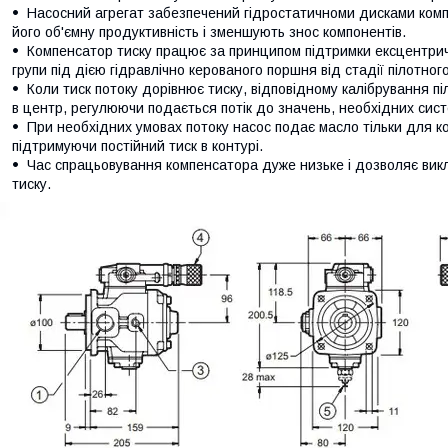
Насосний агрегат забезпечений гідростатичноми дисками компе
його об'ємну продуктивність і зменшують знос компонентів.
Компенсатор тиску працює за принципом підтримки ексцентрич
групи під дією гідравлічно керованого поршня від стадії пілотного
Коли тиск потоку дорівнює тиску, відповідному калібрування п
в центр, регулюючи подається потік до значень, необхідних сис
При необхідних умовах потоку насос подає масло тільки для комп
підтримуючи постійний тиск в контурі.
Час спрацьовування компенсатора дуже низьке і дозволяє ви
тиску.