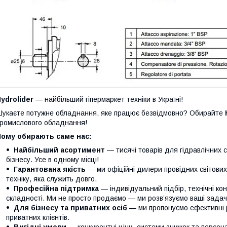
ydrolider
— найбільший гіпермаркет техніки в Україні!
укаєте потужне обладнання, яке працює безвідмовно? Обирайте
ромислового обладнання!
Чому обирають саме нас:
Найбільший асортимент
— тисячі товарів для гідравлічних 
бізнесу. Усе в одному місці!
Гарантована якість
— ми офіційні дилери провідних світови
техніку, яка служить довго.
Професійна підтримка
— індивідуальний підбір, технічні кон
складності. Ми не просто продаємо — ми розв’язуємо ваші задачі
Для бізнесу та приватних осіб
— ми пропонуємо ефективні р
приватних клієнтів.