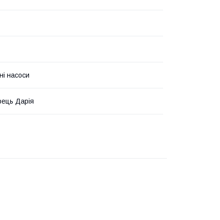
ні насоси
ець Дарія