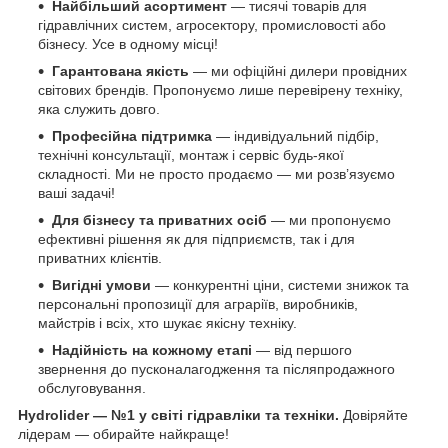
Найбільший асортимент
— тисячі товарів для
гідравлічних систем, агросектору, промисловості або
бізнесу. Усе в одному місці!
Гарантована якість
— ми офіційні дилери провідних
світових брендів. Пропонуємо лише перевірену техніку,
яка служить довго.
Професійна підтримка
— індивідуальний підбір,
технічні консультації, монтаж і сервіс будь-якої
складності. Ми не просто продаємо — ми розв’язуємо
ваші задачі!
Для бізнесу та приватних осіб
— ми пропонуємо
ефективні рішення як для підприємств, так і для
приватних клієнтів.
Вигідні умови
— конкурентні ціни, системи знижок та
персональні пропозиції для аграріїв, виробників,
майстрів і всіх, хто шукає якісну техніку.
Надійність на кожному етапі
— від першого
звернення до пусконалагодження та післяпродажного
обслуговування.
Hydrolider — №1 у світі гідравліки та техніки.
Довіряйте
лідерам — обирайте найкраще!