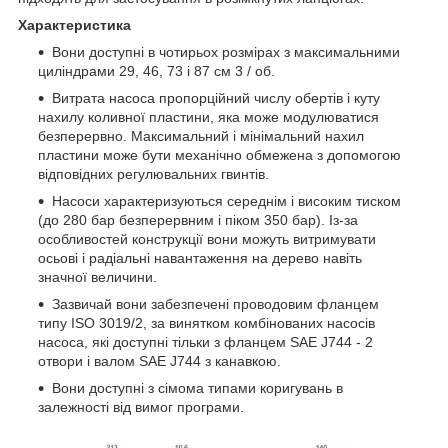
Характеристика
Вони доступні в чотирьох розмірах з максимальними
циліндрами 29, 46, 73 і 87 см
3
/ об.
Витрата насоса пропорційний числу обертів і куту
нахилу коливної пластини, яка може модулюватися
безперервно. Максимальний і мінімальний нахил
пластини може бути механічно обмежена з допомогою
відповідних регулювальних гвинтів.
Насоси характеризуються середнім і високим тиском
(до 280 бар безперервним і піком 350 бар). Із-за
особливостей конструкції вони можуть витримувати
осьові і радіальні навантаження на дерево навіть
значної величини.
Зазвичай вони забезпечені проводовим фланцем
типу ISO 3019/2, за винятком комбінованих насосів
насоса, які доступні тільки з фланцем SAE J744 - 2
отвори і валом SAE J744 з канавкою.
Вони доступні з сімома типами коригувань в
залежності від вимог програми.