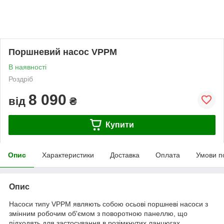
Поршневий насос VPPM
В наявності
Роздріб
8 090
від
₴
Купити
Опис
Характеристики
Доставка
Оплата
Умови п
Опис
Насоси типу VPPM являють собою осьові поршневі насоси з
змінним робочим об'ємом з поворотною панеллю, що
підходять для застосування в розімкнутих ланцюгах.