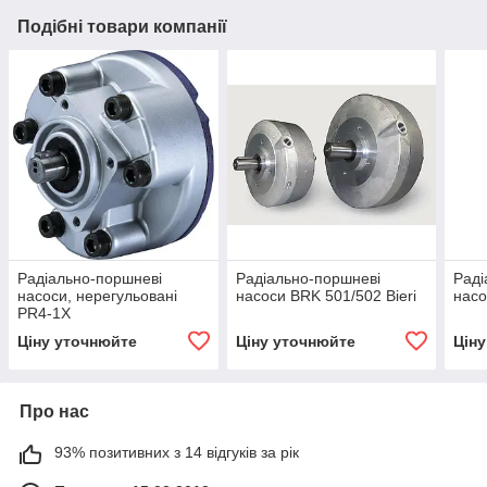
Подібні товари компанії
Радіально-поршневі
Радіально-поршневі
Раді
насоси, нерегульовані
насоси BRK 501/502 Bieri
насо
PR4-1X
Ціну уточнюйте
Ціну уточнюйте
Цін
Про нас
93% позитивних з 14 відгуків за рік