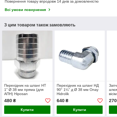
Повернення товару впродовж 14 днів за домовленістю
Всі умови повернення
З цим товаром також замовляють
Перехідник на шланг НТ
Перехідник на шланг НД
Запч
1" Ø 38 мм пряма (для
90° 1¼” д Ø 38 мм Onay
алюм
АПН) Hiposan
Hidrolik
вісі
Maki
480
640
270
₴
₴
Купити
Купити