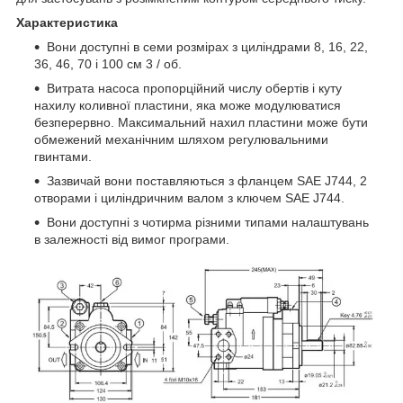
Характеристика
Вони доступні в семи розмірах з циліндрами 8, 16, 22,
36, 46, 70 і 100 см
3
/ об.
Витрата насоса пропорційний числу обертів і куту
нахилу коливної пластини, яка може модулюватися
безперервно. Максимальний нахил пластини може бути
обмежений механічним шляхом регулювальними
гвинтами.
Зазвичай вони поставляються з фланцем SAE J744, 2
отворами і циліндричним валом з ключем SAE J744.
Вони доступні з чотирма різними типами налаштувань
в залежності від вимог програми.