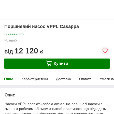
Поршневий насос VPPL Casappa
В наявності
Роздріб
12 120
від
₴
Купити
Опис
Характеристики
Доставка
Оплата
Умови п
Опис
Насоси VPPL являють собою аксіально-поршневі насоси з
змінним робочим об'ємом з хитної пластиною, що підходять
для застосувань з розімкненим контуром середнього тиску.