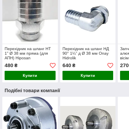
Перехідник на шланг НТ
Перехідник на шланг НД
Запч
1" Ø 38 мм пряма (для
90° 1¼” д Ø 38 мм Onay
алюм
АПН) Hiposan
Hidrolik
вісі
Maki
480
640
270
₴
₴
Купити
Купити
Подібні товари компанії