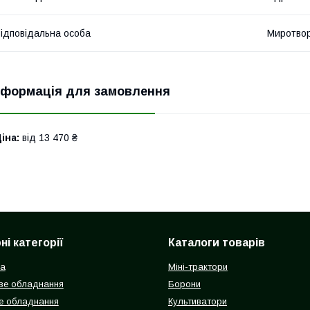
ідповідальна особа
Миротвор
нформація для замовлення
іна:
від 13 470 ₴
і категорії
Каталоги товарів
ка
Міні-трактори
ве обладнання
Борони
е обладнання
Культиватори