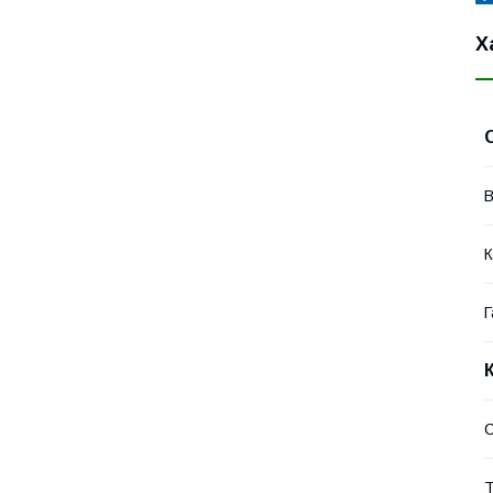
Х
В
К
Г
Т