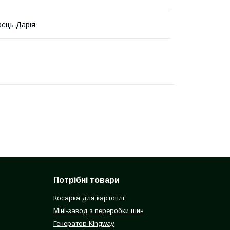
ець Дарія
Потрібні товари
Косарка для картоплі
Міні-завод з переробки шин
Генератор Kingway