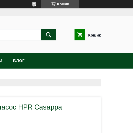
Кошик
Кошик
И
БЛОГ
асос HPR Casappa