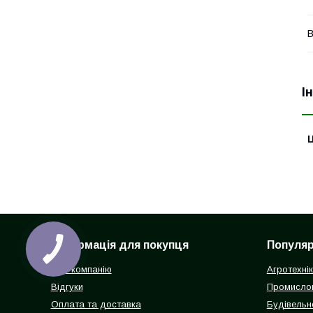
В
І
Ц
Інформація для покупця
Популярн
Про компанію
Агротехні
Відгуки
Промисло
Оплата та доставка
Будівельн