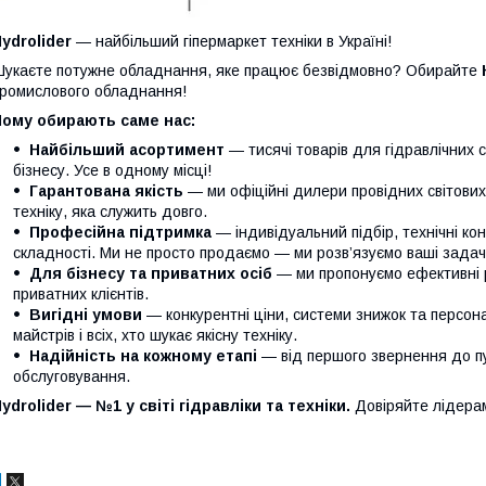
ydrolider
— найбільший гіпермаркет техніки в Україні!
укаєте потужне обладнання, яке працює безвідмовно? Обирайте
ромислового обладнання!
Чому обирають саме нас:
Найбільший асортимент
— тисячі товарів для гідравлічних 
бізнесу. Усе в одному місці!
Гарантована якість
— ми офіційні дилери провідних світови
техніку, яка служить довго.
Професійна підтримка
— індивідуальний підбір, технічні кон
складності. Ми не просто продаємо — ми розв’язуємо ваші задачі
Для бізнесу та приватних осіб
— ми пропонуємо ефективні р
приватних клієнтів.
Вигідні умови
— конкурентні ціни, системи знижок та персонал
майстрів і всіх, хто шукає якісну техніку.
Надійність на кожному етапі
— від першого звернення до п
обслуговування.
ydrolider — №1 у світі гідравліки та техніки.
Довіряйте лідера