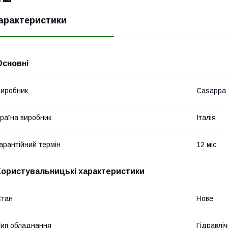
арактеристики
Основні
иробник
Casappa
раїна виробник
Італія
арантійний термін
12 міс
Користувальницькі характеристики
Стан
Нове
ип обладнання
Гідравліч