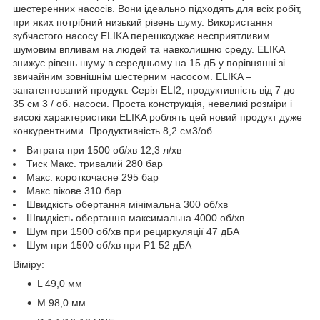
шестеренних насосів. Вони ідеально підходять для всіх робіт,
при яких потрібний низький рівень шуму. Використання
зубчастого насосу ELIKA перешкоджає несприятливим
шумовим впливам на людей та навколишню среду. ELIKA
знижує рівень шуму в середньому на 15 дБ у порівнянні зі
звичайним зовнішнім шестерним насосом. ELIKA –
запатентований продукт. Серія ELI2, продуктивність від 7 до
35 см 3 / об. насоси. Проста конструкція, невеликі розміри і
високі характеристики ELIKA роблять цей новий продукт дуже
конкурентними. Продуктивність 8,2 см3/об
Витрата при 1500 об/хв 12,3 л/хв
Тиск Макс. тривалий 280 бар
Макс. короткочасне 295 бар
Макс.пікове 310 бар
Швидкість обертання мінімальна 300 об/хв
Швидкість обертання максимальна 4000 об/хв
Шум при 1500 об/хв при рециркуляції 47 дБА
Шум при 1500 об/хв при P1 52 дБА
Віміру:
L 49,0 мм
M 98,0 мм