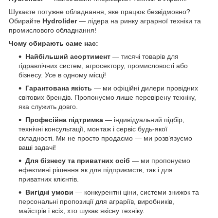
Шукаєте потужне обладнання, яке працює безвідмовно?
Обирайте
Hydrolider
— лідера на ринку аграрної техніки та
промислового обладнання!
Чому обирають саме нас:
Найбільший асортимент
— тисячі товарів для
гідравлічних систем, агросектору, промисловості або
бізнесу. Усе в одному місці!
Гарантована якість
— ми офіційні дилери провідних
світових брендів. Пропонуємо лише перевірену техніку,
яка служить довго.
Професійна підтримка
— індивідуальний підбір,
технічні консультації, монтаж і сервіс будь-якої
складності. Ми не просто продаємо — ми розв’язуємо
ваші задачі!
Для бізнесу та приватних осіб
— ми пропонуємо
ефективні рішення як для підприємств, так і для
приватних клієнтів.
Вигідні умови
— конкурентні ціни, системи знижок та
персональні пропозиції для аграріїв, виробників,
майстрів і всіх, хто шукає якісну техніку.