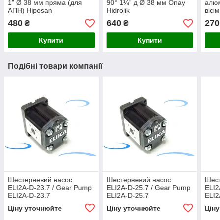
1" Ø 38 мм пряма (для
90° 1¼” д Ø 38 мм Onay
алюм
АПН) Hiposan
Hidrolik
вісі
Maki
480
640
270
₴
₴
Купити
Купити
Подібні товари компанії
Шестерневий насос
Шестерневий насос
Шес
ELI2A-D-23.7 / Gear Pump
ELI2A-D-25.7 / Gear Pump
ELI2
ELI2A-D-23.7
ELI2A-D-25.7
ELI2
Ціну уточнюйте
Ціну уточнюйте
Цін