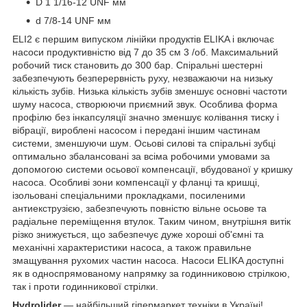
D 1 1/16-12 UNF мм
d 7/8-14 UNF мм
ELI2 є першим випуском лінійки продуктів ELIKA і включає
насоси продуктивністю від 7 до 35 см 3 /об. Максимальний
робочий тиск становить до 300 бар. Спіральні шестерні
забезпечують безперервність руху, незважаючи на низьку
кількість зубів. Низька кількість зубів зменшує основні частоти
шуму насоса, створюючи приємний звук. Особлива форма
профілю без інкапсуляції значно зменшує колівання тиску і
вібрації, вироблені насосом і передані іншим частинам
системи, зменшуючи шум. Осьові силові та спіральні зубці
оптимально збалансовані за всіма робочими умовами за
допомогою системи осьової компенсації, вбудованої у кришку
насоса. Особливі зони компенсації у фланці та кришці,
ізольовані спеціальними прокладками, посиленими
антиекструзією, забезпечують повністю вільне осьове та
радіальне переміщення втулок. Таким чином, внутрішня витік
різко знижується, що забезпечує дуже хороші об'ємні та
механічні характеристики насоса, а також правильне
змащування рухомих частин насоса. Насоси ELIKA доступні
як в односпрямованому напрямку за годинниковою стрілкою,
так і проти годинникової стрілки.
Hydrolider
— найбільший гіпермаркет техніки в Україні!