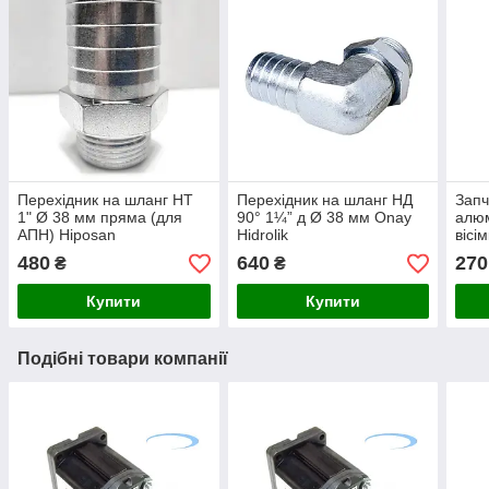
Перехідник на шланг НТ
Перехідник на шланг НД
Запч
1" Ø 38 мм пряма (для
90° 1¼” д Ø 38 мм Onay
алюм
АПН) Hiposan
Hidrolik
вісі
Maki
480
640
270
₴
₴
Купити
Купити
Подібні товари компанії