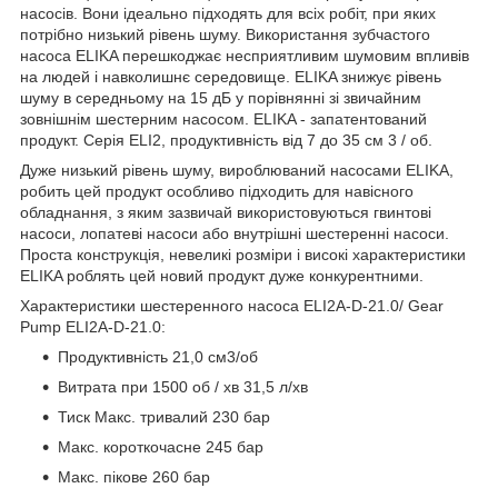
насосів. Вони ідеально підходять для всіх робіт, при яких
потрібно низький рівень шуму. Використання зубчастого
насоса ELIKA перешкоджає несприятливим шумовим впливів
на людей і навколишнє середовище. ELIKA знижує рівень
шуму в середньому на 15 дБ у порівнянні зі звичайним
зовнішнім шестерним насосом. ELIKA - запатентований
продукт. Серія ELI2, продуктивність від 7 до 35 см 3 / об.
Дуже низький рівень шуму, вироблюваний насосами ELIKA,
робить цей продукт особливо підходить для навісного
обладнання, з яким зазвичай використовуються гвинтові
насоси, лопатеві насоси або внутрішні шестеренні насоси.
Проста конструкція, невеликі розміри і високі характеристики
ELIKA роблять цей новий продукт дуже конкурентними.
Характеристики шестеренного насоса ELI2A-D-21.0/ Gear
Pump ELI2A-D-21.0:
Продуктивність 21,0 см3/об
Витрата при 1500 об / хв 31,5 л/хв
Тиск Макс. тривалий 230 бар
Макс. короткочасне 245 бар
Макс. пікове 260 бар