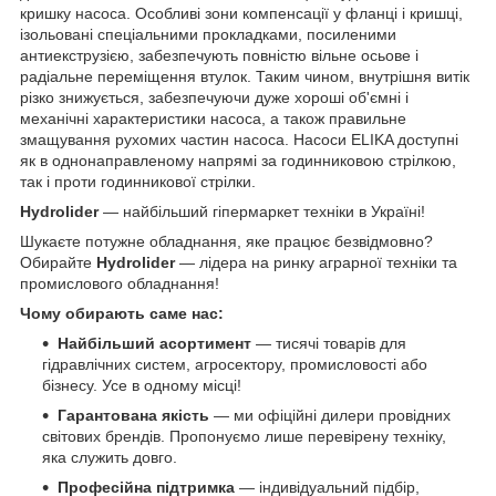
кришку насоса. Особливі зони компенсації у фланці і кришці,
ізольовані спеціальними прокладками, посиленими
антиекструзією, забезпечують повністю вільне осьове і
радіальне переміщення втулок. Таким чином, внутрішня витік
різко знижується, забезпечуючи дуже хороші об'ємні і
механічні характеристики насоса, а також правильне
змащування рухомих частин насоса. Насоси ELIKA доступні
як в однонаправленому напрямі за годинниковою стрілкою,
так і проти годинникової стрілки.
Hydrolider
— найбільший гіпермаркет техніки в Україні!
Шукаєте потужне обладнання, яке працює безвідмовно?
Обирайте
Hydrolider
— лідера на ринку аграрної техніки та
промислового обладнання!
Чому обирають саме нас:
Найбільший асортимент
— тисячі товарів для
гідравлічних систем, агросектору, промисловості або
бізнесу. Усе в одному місці!
Гарантована якість
— ми офіційні дилери провідних
світових брендів. Пропонуємо лише перевірену техніку,
яка служить довго.
Професійна підтримка
— індивідуальний підбір,