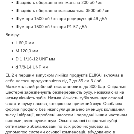
Швидкість обертання мінімальна 200 об / хв
Швидкість обертання максимальна 3500 об / хв
Шум при 1500 об / хв при рециркуляції 49 дБА
Шум при 1500 об / хв при P1 57 дБА
Виміру:
L 60,0 мм
M 120,0 мм
D 1 1/16-12 UNF мм
d 7/8-14 UNF мм
ELI2 є першим випуском лінійки продуктів ELIKA і включає в
себе насоси продуктивністю від 7 до 35 см 3 / об.
Максимальний робочий тиск становить до 300 бар. Спіральні
шестерні забезпечують безперервність руху, незважаючи на
низьку кількість зубів. Низька кількість зубів зменшує основні
частоти шуму насоса, створюючи приємний звук. Особлива
форма профілю без інкапсуляції значно зменшує коливання
тиску і вібрації, вироблені насосом і передані іншим частинам
системи, зменшуючи шум. Осьові силові і спіральні зубці
оптимально збалансовані по всіх робочих умовах за
допомогою системи осьової компенсації, вбудованою в