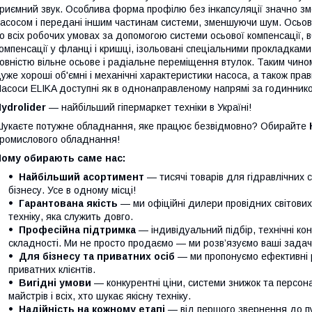
риємний звук. Особлива форма профілю без інкапсуляції значно зме
асосом і передані іншим частинам системи, зменшуючи шум. Осьові 
о всіх робочих умовах за допомогою системи осьової компенсації, 
омпенсації у фланці і кришці, ізольовані спеціальними прокладкам
овністю вільне осьове і радіальне переміщення втулок. Таким чином
уже хороші об'ємні і механічні характеристики насоса, а також пр
асоси ELIKA доступні як в однонаправленому напрямі за годинников
ydrolider
— найбільший гіпермаркет техніки в Україні!
укаєте потужне обладнання, яке працює безвідмовно? Обирайте
ромислового обладнання!
Чому обирають саме нас:
Найбільший асортимент
— тисячі товарів для гідравлічних 
бізнесу. Усе в одному місці!
Гарантована якість
— ми офіційні дилери провідних світови
техніку, яка служить довго.
Професійна підтримка
— індивідуальний підбір, технічні кон
складності. Ми не просто продаємо — ми розв’язуємо ваші задачі
Для бізнесу та приватних осіб
— ми пропонуємо ефективні р
приватних клієнтів.
Вигідні умови
— конкурентні ціни, системи знижок та персонал
майстрів і всіх, хто шукає якісну техніку.
Надійність на кожному етапі
— від першого звернення до п