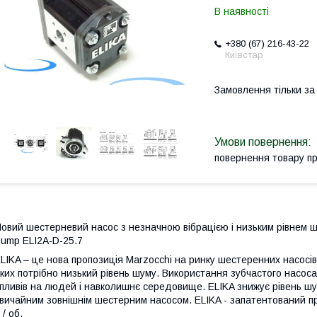
В наявності
+380 (67) 216-43-22
Київстар
Замовлення тільки з
повернення товару п
овий шестерневий насос з незначною вібрацією і низьким рівнем шу
ump ELI2A-D-25.7
LIKA – це нова пропозиція Marzocchi на ринку шестеренних насосів.
ких потрібно низький рівень шуму. Використання зубчастого насо
пливів на людей і навколишнє середовище. ELIKA знижує рівень шум
вичайним зовнішнім шестерним насосом. ELIKA - запатентований про
 / об.