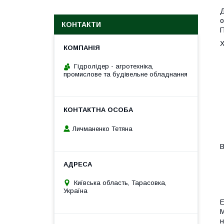
Д
о
КОНТАКТИ
П
Х
Гідролідер - агротехніка,
промислове та будівельне обладнання
Личманенко Тетяна
В
Київська область, Тарасовка,
Україна
E
М
н