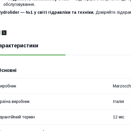
обслуговування.
ydrolider — №1 у світі гідравліки та техніки.
Довіряйте лідера
арактеристики
Основні
иробник
Marzocch
раїна виробник
Італія
арантійний термін
12 міс