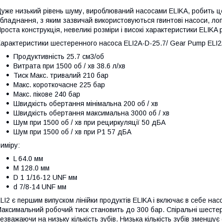
уже низький рівень шуму, вироблюваний насосами ELIKA, робить ц
бладнання, з яким зазвичай використовуються гвинтові насоси, лоп
роста конструкція, невеликі розміри і високі характеристики ELIK
арактеристики шестеренного насоса ELI2A-D-25.7/ Gear Pump ELI2
Продуктивність 25.7 см3/об
Витрата при 1500 об / хв 38.6 л/хв
Тиск Макс. тривалий 210 бар
Макс. короткочасне 225 бар
Макс. пікове 240 бар
Швидкість обертання мінімальна 200 об / хв
Швидкість обертання максимальна 3000 об / хв
Шум при 1500 об / хв при рециркуляції 50 дБА
Шум при 1500 об / хв при P1 57 дБА
иміру:
L 64.0 мм
M 128.0 мм
D 1 1/16-12 UNF мм
d 7/8-14 UNF мм
LI2 є першим випуском лінійки продуктів ELIKA і включає в себе насо
аксимальний робочий тиск становить до 300 бар. Спіральні шестер
езважаючи на низьку кількість зубів. Низька кількість зубів зменш