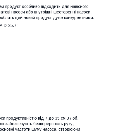
ей продукт особливо підходить для навісного
атеві насоси або внутрішні шестеренні насоси.
A роблять цей новий продукт дуже конкурентними.
A-D-25.7:
си продуктивністю від 7 до 35 см 3 / об.
ні забезпечують безперервність руху,
ує основні частоти шуму насоса, створюючи