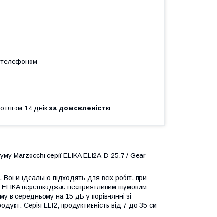
а телефоном
ротягом 14 днів
за домовленістю
му Marzocchi серії ELIKA ELI2A-D-25.7 / Gear
 Вони ідеально підходять для всіх робіт, при
са ELIKA перешкоджає несприятливим шумовим
у в середньому на 15 дБ у порівнянні зі
дукт. Серія ELI2, продуктивність від 7 до 35 см