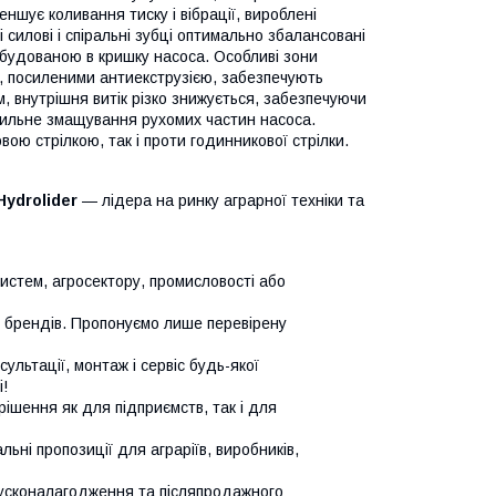
ншує коливання тиску і вібрації, вироблені
силові і спіральні зубці оптимально збалансовані
вбудованою в кришку насоса. Особливі зони
и, посиленими антиекструзією, забезпечують
, внутрішня витік різко знижується, забезпечуючи
авильне змащування рухомих частин насоса.
ою стрілкою, так і проти годинникової стрілки.
Hydrolider
— лідера на ринку аграрної техніки та
систем, агросектору, промисловості або
х брендів. Пропонуємо лише перевірену
сультації, монтаж і сервіс будь-якої
!
ішення як для підприємств, так і для
ьні пропозиції для аграріїв, виробників,
усконалагодження та післяпродажного