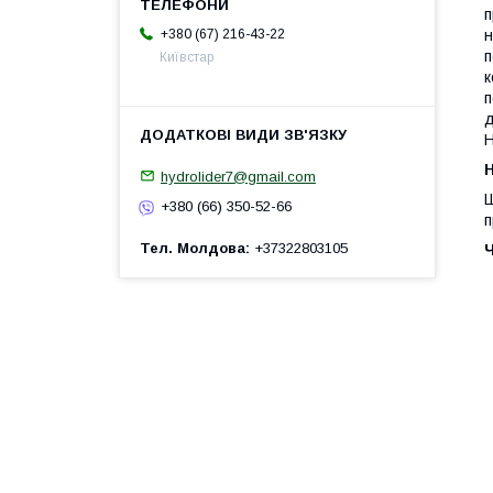
п
+380 (67) 216-43-22
н
п
Київстар
к
п
д
Н
H
hydrolider7@gmail.com
Ш
+380 (66) 350-52-66
п
Тел. Молдова
+37322803105