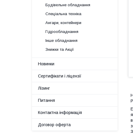
Будівельне обладнання
Спеціальна техніка
Ангари, контейнери
Гідрообладнання
Інше обладнання
Знижки та Акції
Новинки
Сертифікати і ліцензії
Лізинг
Н
Питання
P
E
Контактна інформація
я
в
Договор оферта
з
3