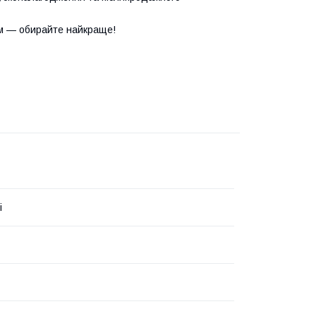
м — обирайте найкраще!
i