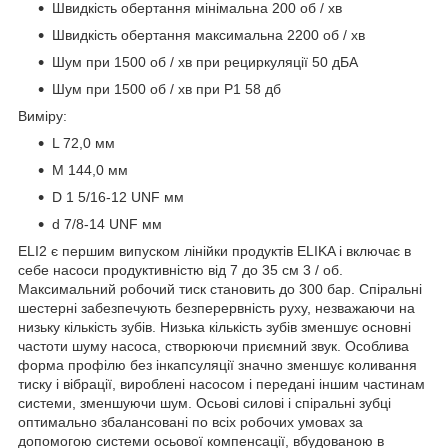
Швидкість обертання мінімальна 200 об / хв
Швидкість обертання максимальна 2200 об / хв
Шум при 1500 об / хв при рециркуляції 50 дБА
Шум при 1500 об / хв при P1 58 дб
Виміру:
L 72,0 мм
M 144,0 мм
D 1 5/16-12 UNF мм
d 7/8-14 UNF мм
ELI2 є першим випуском лінійки продуктів ELIKA і включає в
себе насоси продуктивністю від 7 до 35 см 3 / об.
Максимальний робочий тиск становить до 300 бар. Спіральні
шестерні забезпечують безперервність руху, незважаючи на
низьку кількість зубів. Низька кількість зубів зменшує основні
частоти шуму насоса, створюючи приємний звук. Особлива
форма профілю без інкапсуляції значно зменшує коливання
тиску і вібрації, вироблені насосом і передані іншим частинам
системи, зменшуючи шум. Осьові силові і спіральні зубці
оптимально збалансовані по всіх робочих умовах за
допомогою системи осьової компенсації, вбудованою в