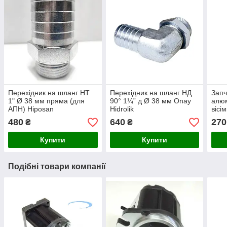
Перехідник на шланг НТ
Перехідник на шланг НД
Запч
1" Ø 38 мм пряма (для
90° 1¼” д Ø 38 мм Onay
алюм
АПН) Hiposan
Hidrolik
вісі
Maki
480
640
270
₴
₴
Купити
Купити
Подібні товари компанії