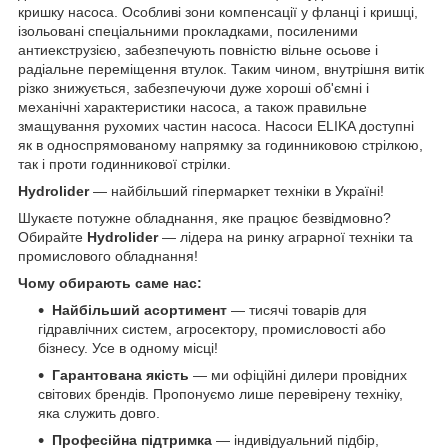
кришку насоса. Особливі зони компенсації у фланці і кришці,
ізольовані спеціальними прокладками, посиленими
антиекструзією, забезпечують повністю вільне осьове і
радіальне переміщення втулок. Таким чином, внутрішня витік
різко знижується, забезпечуючи дуже хороші об'ємні і
механічні характеристики насоса, а також правильне
змащування рухомих частин насоса. Насоси ELIKA доступні
як в односпрямованому напрямку за годинниковою стрілкою,
так і проти годинникової стрілки.
Hydrolider
— найбільший гіпермаркет техніки в Україні!
Шукаєте потужне обладнання, яке працює безвідмовно?
Обирайте
Hydrolider
— лідера на ринку аграрної техніки та
промислового обладнання!
Чому обирають саме нас:
Найбільший асортимент
— тисячі товарів для
гідравлічних систем, агросектору, промисловості або
бізнесу. Усе в одному місці!
Гарантована якість
— ми офіційні дилери провідних
світових брендів. Пропонуємо лише перевірену техніку,
яка служить довго.
Професійна підтримка
— індивідуальний підбір,