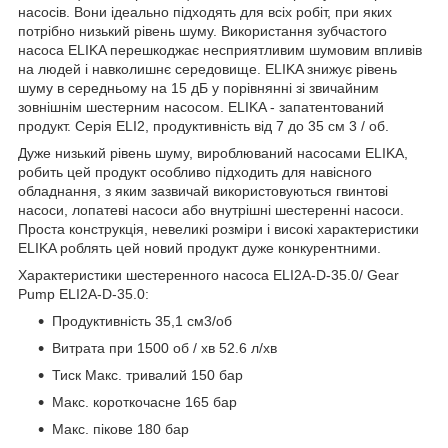
насосів. Вони ідеально підходять для всіх робіт, при яких
потрібно низький рівень шуму. Використання зубчастого
насоса ELIKA перешкоджає несприятливим шумовим впливів
на людей і навколишнє середовище. ELIKA знижує рівень
шуму в середньому на 15 дБ у порівнянні зі звичайним
зовнішнім шестерним насосом. ELIKA - запатентований
продукт. Серія ELI2, продуктивність від 7 до 35 см 3 / об.
Дуже низький рівень шуму, вироблюваний насосами ELIKA,
робить цей продукт особливо підходить для навісного
обладнання, з яким зазвичай використовуються гвинтові
насоси, лопатеві насоси або внутрішні шестеренні насоси.
Проста конструкція, невеликі розміри і високі характеристики
ELIKA роблять цей новий продукт дуже конкурентними.
Характеристики шестеренного насоса ELI2A-D-35.0/ Gear
Pump ELI2A-D-35.0:
Продуктивність 35,1 см3/об
Витрата при 1500 об / хв 52.6 л/хв
Тиск Макс. тривалий 150 бар
Макс. короткочасне 165 бар
Макс. пікове 180 бар