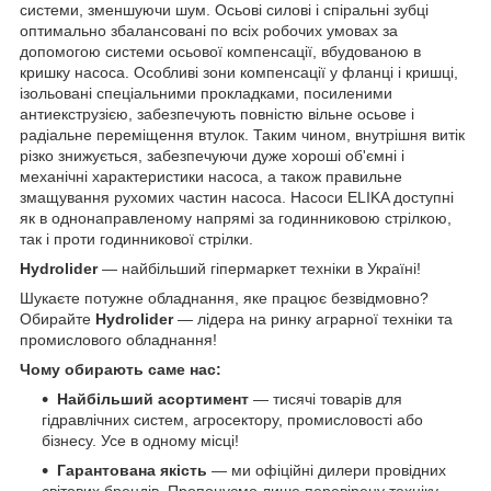
системи, зменшуючи шум. Осьові силові і спіральні зубці
оптимально збалансовані по всіх робочих умовах за
допомогою системи осьової компенсації, вбудованою в
кришку насоса. Особливі зони компенсації у фланці і кришці,
ізольовані спеціальними прокладками, посиленими
антиекструзією, забезпечують повністю вільне осьове і
радіальне переміщення втулок. Таким чином, внутрішня витік
різко знижується, забезпечуючи дуже хороші об'ємні і
механічні характеристики насоса, а також правильне
змащування рухомих частин насоса. Насоси ELIKA доступні
як в однонаправленому напрямі за годинниковою стрілкою,
так і проти годинникової стрілки.
Hydrolider
— найбільший гіпермаркет техніки в Україні!
Шукаєте потужне обладнання, яке працює безвідмовно?
Обирайте
Hydrolider
— лідера на ринку аграрної техніки та
промислового обладнання!
Чому обирають саме нас:
Найбільший асортимент
— тисячі товарів для
гідравлічних систем, агросектору, промисловості або
бізнесу. Усе в одному місці!
Гарантована якість
— ми офіційні дилери провідних
світових брендів. Пропонуємо лише перевірену техніку,