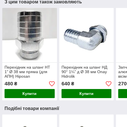
З цим товаром також замовляють
Перехідник на шланг НТ
Перехідник на шланг НД
Запч
1" Ø 38 мм пряма (для
90° 1¼” д Ø 38 мм Onay
алюм
АПН) Hiposan
Hidrolik
вісі
Maki
480
640
270
₴
₴
Купити
Купити
Подібні товари компанії