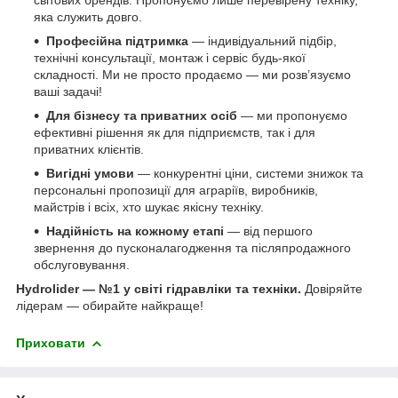
яка служить довго.
Професійна підтримка
— індивідуальний підбір,
технічні консультації, монтаж і сервіс будь-якої
складності. Ми не просто продаємо — ми розв’язуємо
ваші задачі!
Для бізнесу та приватних осіб
— ми пропонуємо
ефективні рішення як для підприємств, так і для
приватних клієнтів.
Вигідні умови
— конкурентні ціни, системи знижок та
персональні пропозиції для аграріїв, виробників,
майстрів і всіх, хто шукає якісну техніку.
Надійність на кожному етапі
— від першого
звернення до пусконалагодження та післяпродажного
обслуговування.
Hydrolider — №1 у світі гідравліки та техніки.
Довіряйте
лідерам — обирайте найкраще!
Приховати