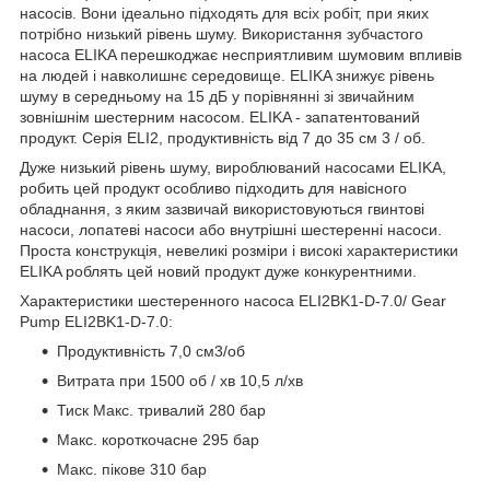
насосів. Вони ідеально підходять для всіх робіт, при яких
потрібно низький рівень шуму. Використання зубчастого
насоса ELIKA перешкоджає несприятливим шумовим впливів
на людей і навколишнє середовище. ELIKA знижує рівень
шуму в середньому на 15 дБ у порівнянні зі звичайним
зовнішнім шестерним насосом. ELIKA - запатентований
продукт. Серія ELI2, продуктивність від 7 до 35 см 3 / об.
Дуже низький рівень шуму, вироблюваний насосами ELIKA,
робить цей продукт особливо підходить для навісного
обладнання, з яким зазвичай використовуються гвинтові
насоси, лопатеві насоси або внутрішні шестеренні насоси.
Проста конструкція, невеликі розміри і високі характеристики
ELIKA роблять цей новий продукт дуже конкурентними.
Характеристики шестеренного насоса ELI2BK1-D-7.0/ Gear
Pump ELI2BK1-D-7.0:
Продуктивність 7,0 см3/об
Витрата при 1500 об / хв 10,5 л/хв
Тиск Макс. тривалий 280 бар
Макс. короткочасне 295 бар
Макс. пікове 310 бар