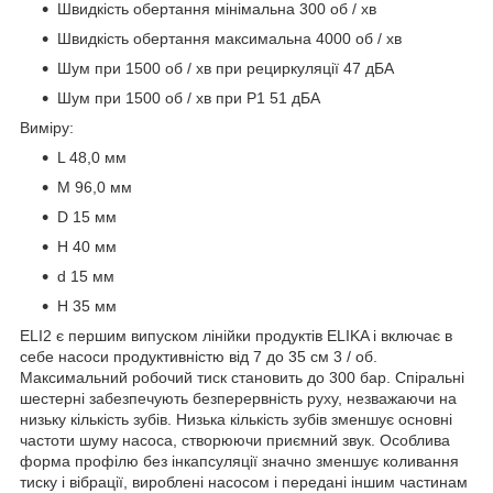
Швидкість обертання мінімальна 300 об / хв
Швидкість обертання максимальна 4000 об / хв
Шум при 1500 об / хв при рециркуляції 47 дБА
Шум при 1500 об / хв при P1 51 дБА
Виміру:
L 48,0 мм
M 96,0 мм
D 15 мм
H 40 мм
d 15 мм
H 35 мм
ELI2 є першим випуском лінійки продуктів ELIKA і включає в
себе насоси продуктивністю від 7 до 35 см 3 / об.
Максимальний робочий тиск становить до 300 бар. Спіральні
шестерні забезпечують безперервність руху, незважаючи на
низьку кількість зубів. Низька кількість зубів зменшує основні
частоти шуму насоса, створюючи приємний звук. Особлива
форма профілю без інкапсуляції значно зменшує коливання
тиску і вібрації, вироблені насосом і передані іншим частинам