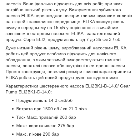
насосів. Вони ідеально підходять для всіх робіт, при яких
потрібно низький рівень шуму. Використання зубчастого
насоса ELIKA перешкоджає несприятливим шумовим впливів
на людей і навколишнє середовище. ELIKA знижує рівень
шуму в середньому на 15 дБ у порівнянні зі звичайним
зовнішнім шестерним насосом. ELIKA - запатентований
продукт. Серія ELI2, продуктивність від 7 до 35 см 3 / об.
Дуже низький рівень шуму, вироблюваний насосами ELIKA,
робить цей продукт особливо підходить для навісного
обладнання, з яким зазвичай використовуються гвинтові
насоси, лопатеві насоси або внутрішні шестеренні насоси.
Проста конструкція, невеликі розміри і високі характеристики
ELIKA роблять цей новий продукт дуже конкурентними.
Характеристики шестеренного насоса ELI2BK1-D-14.0/ Gear
Pump ELI2BK1-D-14.0:
Продуктивність 14.0 см3/об
Витрата при 1500 об / хв 21.0 л/хв
Тиск Макс. тривалий 260 бар
Макс. короткочасне 275 бар
Макс. пікове 290 бар