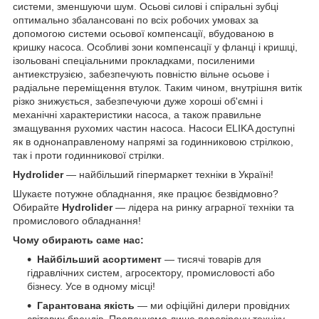
системи, зменшуючи шум. Осьові силові і спіральні зубці
оптимально збалансовані по всіх робочих умовах за
допомогою системи осьової компенсації, вбудованою в
кришку насоса. Особливі зони компенсації у фланці і кришці,
ізольовані спеціальними прокладками, посиленими
антиекструзією, забезпечують повністю вільне осьове і
радіальне переміщення втулок. Таким чином, внутрішня витік
різко знижується, забезпечуючи дуже хороші об'ємні і
механічні характеристики насоса, а також правильне
змащування рухомих частин насоса. Насоси ELIKA доступні
як в однонаправленому напрямі за годинниковою стрілкою,
так і проти годинникової стрілки.
Hydrolider
— найбільший гіпермаркет техніки в Україні!
Шукаєте потужне обладнання, яке працює безвідмовно?
Обирайте
Hydrolider
— лідера на ринку аграрної техніки та
промислового обладнання!
Чому обирають саме нас:
Найбільший асортимент
— тисячі товарів для
гідравлічних систем, агросектору, промисловості або
бізнесу. Усе в одному місці!
Гарантована якість
— ми офіційні дилери провідних
світових брендів. Пропонуємо лише перевірену техніку,