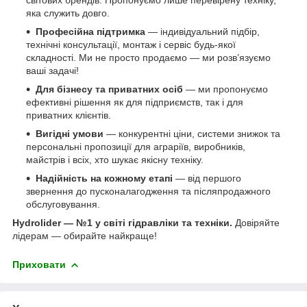
яка служить довго.
Професійна підтримка
— індивідуальний підбір,
технічні консультації, монтаж і сервіс будь-якої
складності. Ми не просто продаємо — ми розв’язуємо
ваші задачі!
Для бізнесу та приватних осіб
— ми пропонуємо
ефективні рішення як для підприємств, так і для
приватних клієнтів.
Вигідні умови
— конкурентні ціни, системи знижок та
персональні пропозиції для аграріїв, виробників,
майстрів і всіх, хто шукає якісну техніку.
Надійність на кожному етапі
— від першого
звернення до пусконалагодження та післяпродажного
обслуговування.
Hydrolider — №1 у світі гідравліки та техніки.
Довіряйте
лідерам — обирайте найкраще!
Приховати