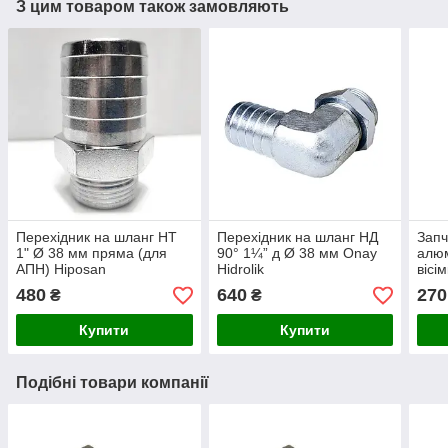
З цим товаром також замовляють
Перехідник на шланг НТ
Перехідник на шланг НД
Запч
1" Ø 38 мм пряма (для
90° 1¼” д Ø 38 мм Onay
алюм
АПН) Hiposan
Hidrolik
вісі
Maki
480
640
270
₴
₴
Купити
Купити
Подібні товари компанії