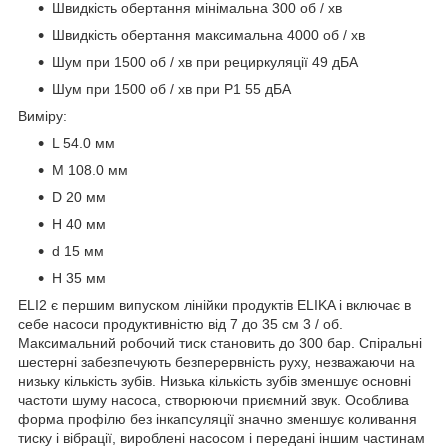
Швидкість обертання мінімальна 300 об / хв
Швидкість обертання максимальна 4000 об / хв
Шум при 1500 об / хв при рециркуляції 49 дБА
Шум при 1500 об / хв при P1 55 дБА
Виміру:
L 54.0 мм
M 108.0 мм
D 20 мм
H 40 мм
d 15 мм
H 35 мм
ELI2 є першим випуском лінійки продуктів ELIKA і включає в
себе насоси продуктивністю від 7 до 35 см 3 / об.
Максимальний робочий тиск становить до 300 бар. Спіральні
шестерні забезпечують безперервність руху, незважаючи на
низьку кількість зубів. Низька кількість зубів зменшує основні
частоти шуму насоса, створюючи приємний звук. Особлива
форма профілю без інкапсуляції значно зменшує коливання
тиску і вібрації, вироблені насосом і передані іншим частинам