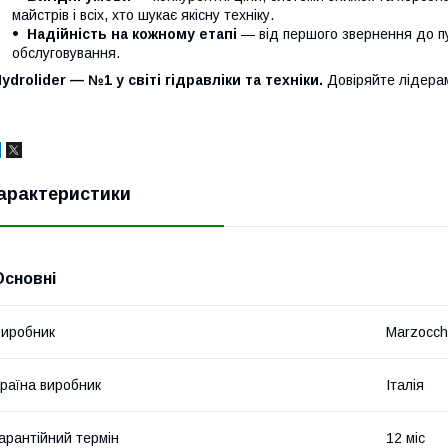
майстрів і всіх, хто шукає якісну техніку.
Надійність на кожному етапі
— від першого звернення до п
обслуговування.
ydrolider — №1 у світі гідравліки та техніки.
Довіряйте лідера
арактеристики
Основні
иробник
Marzocch
раїна виробник
Італія
арантійний термін
12 міс