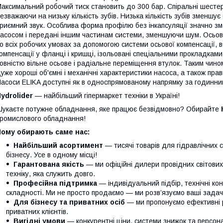
аксимальний робочий тиск становить до 300 бар. Спіральні шестер
езважаючи на низьку кількість зубів. Низька кількість зубів зменш
риємний звук. Особлива форма профілю без інкапсуляції значно зме
асосом і передані іншим частинам системи, зменшуючи шум. Осьові 
о всіх робочих умовах за допомогою системи осьової компенсації, 
омпенсації у фланці і кришці, ізольовані спеціальними прокладкам
овністю вільне осьове і радіальне переміщення втулок. Таким чином
уже хороші об'ємні і механічні характеристики насоса, а також пр
асоси ELIKA доступні як в односпрямованому напрямку за годиннико
ydrolider
— найбільший гіпермаркет техніки в Україні!
укаєте потужне обладнання, яке працює безвідмовно? Обирайте
ромислового обладнання!
Чому обирають саме нас:
Найбільший асортимент
— тисячі товарів для гідравлічних 
бізнесу. Усе в одному місці!
Гарантована якість
— ми офіційні дилери провідних світови
техніку, яка служить довго.
Професійна підтримка
— індивідуальний підбір, технічні кон
складності. Ми не просто продаємо — ми розв’язуємо ваші задачі
Для бізнесу та приватних осіб
— ми пропонуємо ефективні р
приватних клієнтів.
Вигідні умови
— конкурентні ціни, системи знижок та персонал