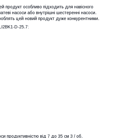
ей продукт особливо підходить для навісного
атеві насоси або внутрішні шестеренні насоси.
A роблять цей новий продукт дуже конкурентними.
I2BK1-D-25.7:
си продуктивністю від 7 до 35 см 3 / об.