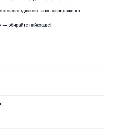
усконалагодження та післяпродажного
м — обирайте найкраще!
i