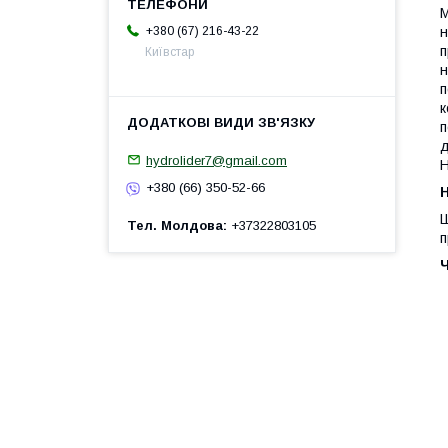
М
+380 (67) 216-43-22
н
п
Київстар
н
п
к
п
д
hydrolider7@gmail.com
Н
+380 (66) 350-52-66
H
Ш
Тел. Молдова
+37322803105
п