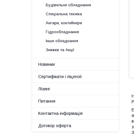
Будівельне обладнання
Спеціальна техніка
Ангари, контейнери
Гідрообладнання
Інше обладнання
Знижки та Акції
Новинки
Сертифікати і ліцензії
Лізинг
Н
Питання
P
E
Контактна інформація
я
в
Договор оферта
з
3