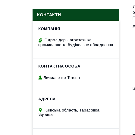
Д
о
КОНТАКТИ
П
Х
Гідролідер - агротехніка,
промислове та будівельне обладнання
Личманенко Тетяна
В
Київська область, Тарасовка,
Україна
E