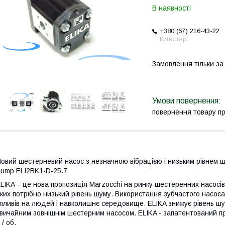
В наявності
+380 (67) 216-43-22
Київстар
Замовлення тільки з
повернення товару п
овий шестерневий насос з незначною вібрацією і низьким рівнем шу
ump ELI2BK1-D-25.7
LIKA – це нова пропозиція Marzocchi на ринку шестеренних насосів.
ких потрібно низький рівень шуму. Використання зубчастого насо
пливів на людей і навколишнє середовище. ELIKA знижує рівень шум
вичайним зовнішнім шестерним насосом. ELIKA - запатентований про
 / об.