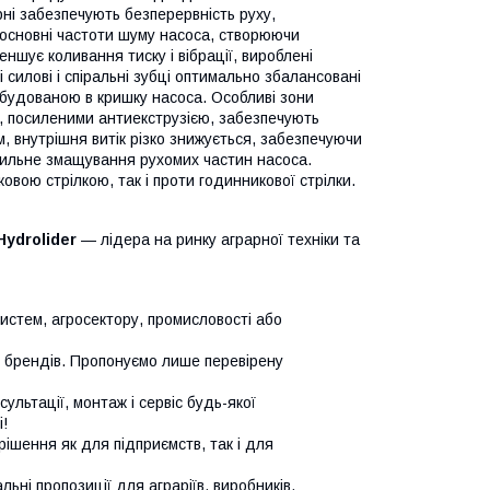
ні забезпечують безперервність руху,
ує основні частоти шуму насоса, створюючи
ншує коливання тиску і вібрації, вироблені
силові і спіральні зубці оптимально збалансовані
вбудованою в кришку насоса. Особливі зони
и, посиленими антиекструзією, забезпечують
, внутрішня витік різко знижується, забезпечуючи
авильне змащування рухомих частин насоса.
вою стрілкою, так і проти годинникової стрілки.
Hydrolider
— лідера на ринку аграрної техніки та
систем, агросектору, промисловості або
х брендів. Пропонуємо лише перевірену
сультації, монтаж і сервіс будь-якої
!
ішення як для підприємств, так і для
ьні пропозиції для аграріїв, виробників,