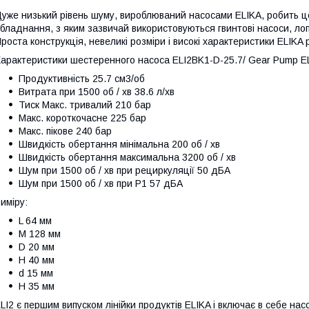
уже низький рівень шуму, вироблюваний насосами ELIKA, робить ц
бладнання, з яким зазвичай використовуються гвинтові насоси, лоп
роста конструкція, невеликі розміри і високі характеристики ELIK
арактеристики шестеренного насоса ELI2BK1-D-25.7/ Gear Pump EL
Продуктивність 25.7 см3/об
Витрата при 1500 об / хв 38.6 л/хв
Тиск Макс. тривалий 210 бар
Макс. короткочасне 225 бар
Макс. пікове 240 бар
Швидкість обертання мінімальна 200 об / хв
Швидкість обертання максимальна 3200 об / хв
Шум при 1500 об / хв при рециркуляції 50 дБА
Шум при 1500 об / хв при P1 57 дБА
иміру:
L 64 мм
M 128 мм
D 20 мм
H 40 мм
d 15 мм
H 35 мм
LI2 є першим випуском лінійки продуктів ELIKA і включає в себе насо