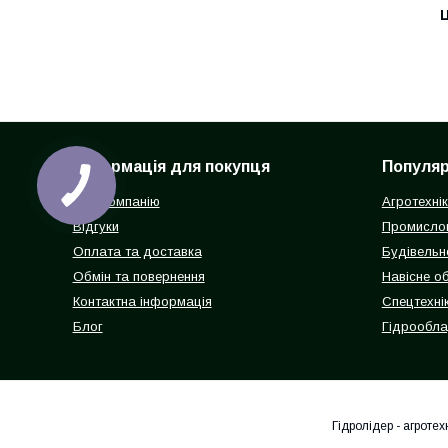
Ц
Інформація для покупця
Популярн
Про компанію
Агротехні
Відгуки
Промисло
Оплата та доставка
Будівельн
Обмін та повернення
Навісне о
Контактна інформація
Спецтехнік
Блог
Гідрообл