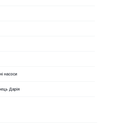
ні насоси
ець Дарія