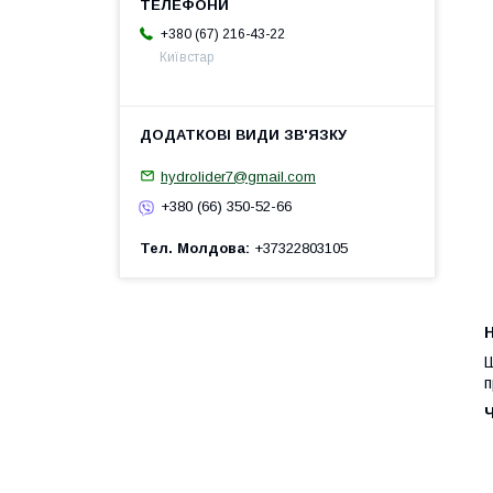
+380 (67) 216-43-22
Київстар
hydrolider7@gmail.com
+380 (66) 350-52-66
Тел. Молдова
+37322803105
H
Ш
п