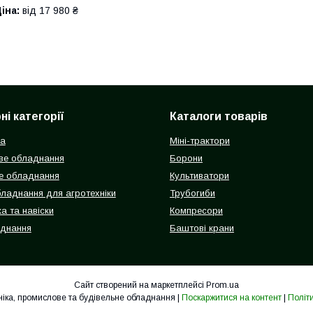
іна:
від 17 980 ₴
і категорії
Каталоги товарів
ка
Міні-трактори
ве обладнання
Борони
е обладнання
Культиватори
бладнання для агротехніки
Трубогиби
а та навіски
Компресори
аднання
Баштові крани
Сайт створений на маркетплейсі
Prom.ua
Гідролідер - агротехніка, промислове та будівельне обладнання |
Поскаржитися на контент
|
Політ