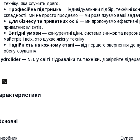
техніку, яка служить довго.
Професійна підтримка
— індивідуальний підбір, технічні кон
складності. Ми не просто продаємо — ми розв’язуємо ваші задачі
Для бізнесу та приватних осіб
— ми пропонуємо ефективні р
приватних клієнтів.
Вигідні умови
— конкурентні ціни, системи знижок та персонал
майстрів і всіх, хто шукає якісну техніку.
Надійність на кожному етапі
— від першого звернення до п
обслуговування.
ydrolider — №1 у світі гідравліки та техніки.
Довіряйте лідера
арактеристики
Основні
иробник
Dynex