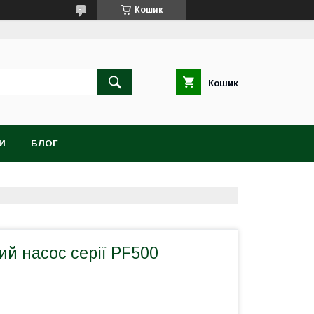
Кошик
Кошик
И
БЛОГ
й насос серії PF500