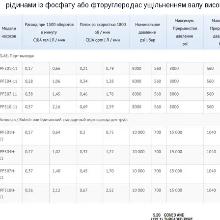
рідинами із фосфату або фторуглеродас ущільненням валу висок