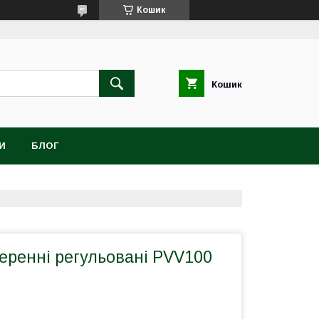
Кошик
Кошик
И
БЛОГ
еренні регульовані PVV100