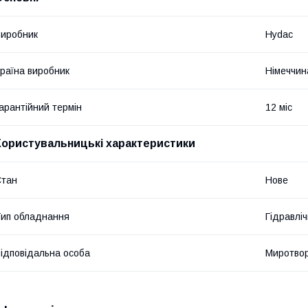
иробник
Hydac
раїна виробник
Німеччин
арантійний термін
12 міс
Користувальницькі характеристики
Стан
Нове
ип обладнання
Гідравліч
ідповідальна особа
Миротвор