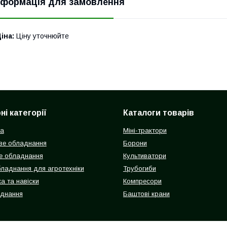
нформація для замовлення
іна:
Ціну уточнюйте
і категорії
Каталоги товарів
ка
Міні-трактори
ве обладнання
Борони
е обладнання
Культиватори
бладнання для агротехніки
Трубогиби
а та навіски
Компресори
аднання
Баштові крани