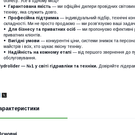
бізнесу. Усе в одному місці!
Гарантована якість
— ми офіційні дилери провідних світови
техніку, яка служить довго.
Професійна підтримка
— індивідуальний підбір, технічні кон
складності. Ми не просто продаємо — ми розв’язуємо ваші задачі
Для бізнесу та приватних осіб
— ми пропонуємо ефективні р
приватних клієнтів.
Вигідні умови
— конкурентні ціни, системи знижок та персонал
майстрів і всіх, хто шукає якісну техніку.
Надійність на кожному етапі
— від першого звернення до п
обслуговування.
ydrolider — №1 у світі гідравліки та техніки.
Довіряйте лідера
арактеристики
Основні