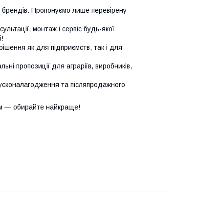
х брендів. Пропонуємо лише перевірену
сультації, монтаж і сервіс будь-якої
!
ішення як для підприємств, так і для
ьні пропозиції для аграріїв, виробників,
усконалагодження та післяпродажного
м — обирайте найкраще!