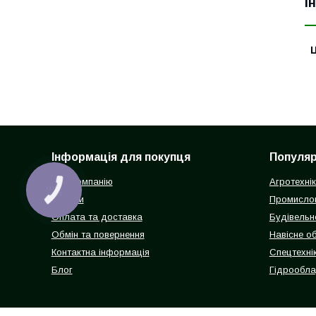
І
Ц
Інформація для покупця
Популярн
Про компанію
Агротехні
КНОПКА
ЗВ'ЯЗКУ
Відгуки
Промисло
Оплата та доставка
Будівельн
Обмін та повернення
Навісне о
Контактна інформація
Спецтехнік
Блог
Гідрообл