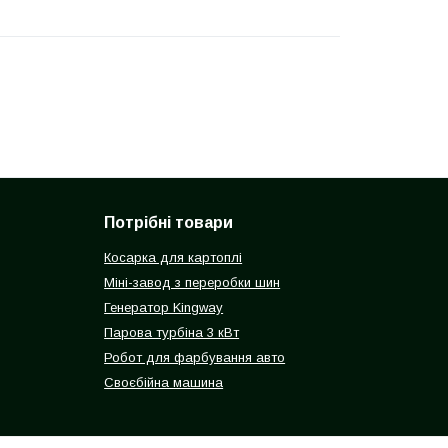
Потрібні товари
Косарка для картоплі
Міні-завод з переробки шин
Генератор Kingway
Парова турбіна 3 кВт
Робот для фарбування авто
Своєбійна машина