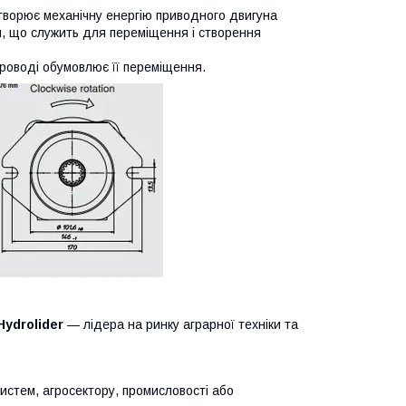
етворює механічну енергію приводного двигуна
ни, що служить для переміщення і створення
проводі обумовлює її переміщення.
Hydrolider
— лідера на ринку аграрної техніки та
систем, агросектору, промисловості або