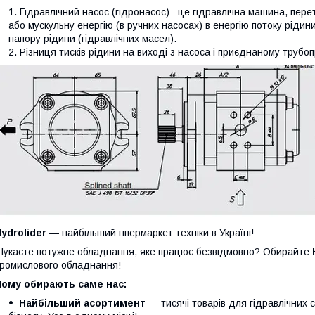
Гідравлічний насос (гідронасос)– це гідравлічна машина, пер
або мускульну енергію (в ручних насосах) в енергію потоку ріди
напору рідини (гідравлічних масел).
Різниця тисків рідини на виході з насоса і приєднаному трубо
ydrolider
— найбільший гіпермаркет техніки в Україні!
укаєте потужне обладнання, яке працює безвідмовно? Обирайте
ромислового обладнання!
Чому обирають саме нас:
Найбільший асортимент
— тисячі товарів для гідравлічних 