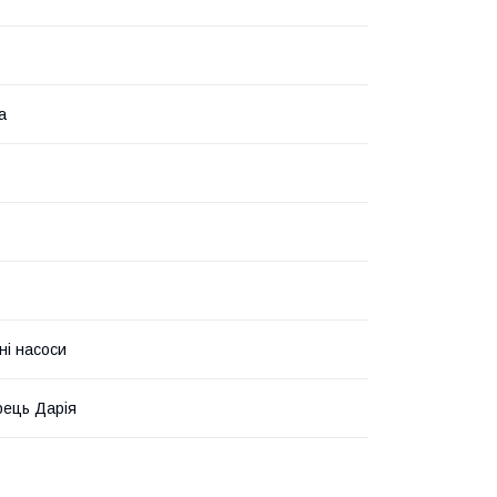
а
ні насоси
ець Дарія