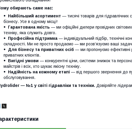
Чому обирають саме нас:
Найбільший асортимент
— тисячі товарів для гідравлічних 
бізнесу. Усе в одному місці!
Гарантована якість
— ми офіційні дилери провідних світови
техніку, яка служить довго.
Професійна підтримка
— індивідуальний підбір, технічні кон
складності. Ми не просто продаємо — ми розв’язуємо ваші задачі
Для бізнесу та приватних осіб
— ми пропонуємо ефективні р
приватних клієнтів.
Вигідні умови
— конкурентні ціни, системи знижок та персонал
майстрів і всіх, хто шукає якісну техніку.
Надійність на кожному етапі
— від першого звернення до п
обслуговування.
ydrolider — №1 у світі гідравліки та техніки.
Довіряйте лідера
арактеристики