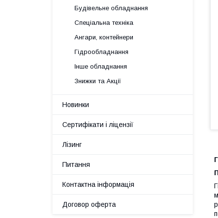
Будівельне обладнання
Спеціальна техніка
Ангари, контейнери
Гідрообладнання
Інше обладнання
Знижки та Акції
Новинки
Сертифікати і ліцензії
Лізинг
Г
Питання
Контактна інформація
Г
м
р
Договор оферта
п