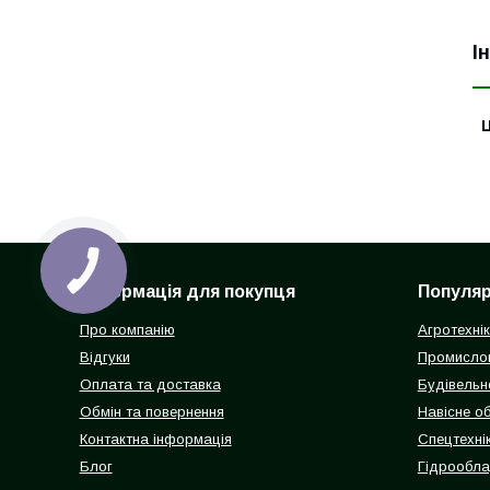
І
Ц
Інформація для покупця
Популярн
Про компанію
Агротехні
Відгуки
Промисло
Оплата та доставка
Будівельн
Обмін та повернення
Навісне о
Контактна інформація
Спецтехнік
Блог
Гідрообл