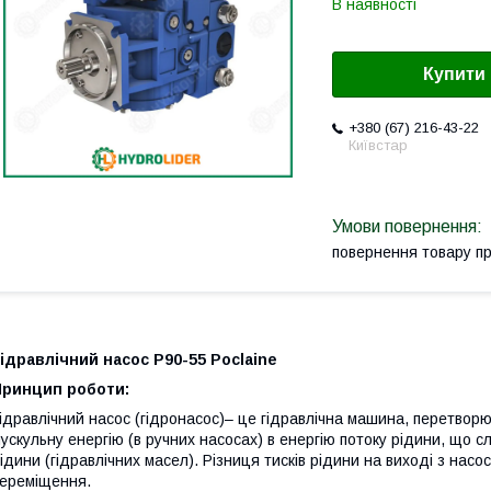
В наявності
Купити
+380 (67) 216-43-22
Київстар
повернення товару п
ідравлічний насос P90-55 Poclaine
Принцип роботи:
ідравлічний насос (гідронасос)– це гідравлічна машина, перетвор
ускульну енергію (в ручних насосах) в енергію потоку рідини, що 
ідини (гідравлічних масел). Різниця тисків рідини на виході з нас
ереміщення.