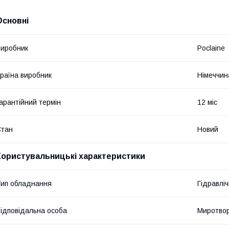
Основні
иробник
Poclaine
раїна виробник
Німеччин
арантійний термін
12 міс
Стан
Новий
Користувальницькі характеристики
ип обладнання
Гідравліч
ідповідальна особа
Миротвор