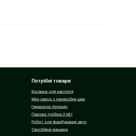
Потрібні товари
Косарка для картоплі
Міні-завод з переробки шин
Генератор Kingway
Парова турбіна 3 кВт
Робот для фарбування авто
Своєбійна машина