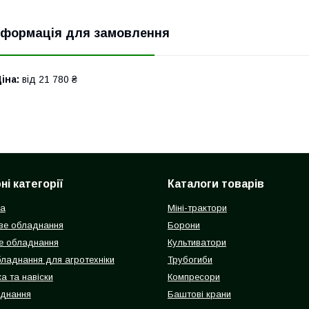
нформація для замовлення
іна:
від 21 780 ₴
і категорії
Каталоги товарів
ка
Міні-трактори
ве обладнання
Борони
е обладнання
Культиватори
бладнання для агротехніки
Трубогиби
а та навіски
Компресори
аднання
Баштові крани