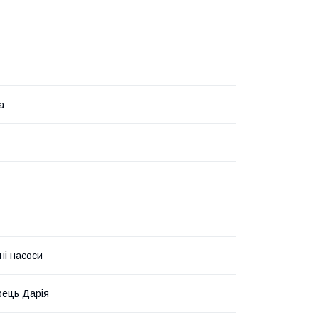
а
ні насоси
ець Дарія