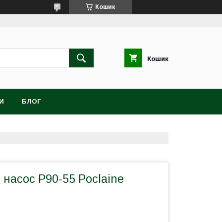
Кошик
Кошик
И
БЛОГ
 насос P90-55 Poclaine