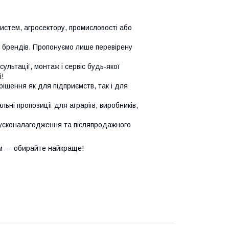
систем, агросектору, промисловості або
х брендів. Пропонуємо лише перевірену
сультації, монтаж і сервіс будь-якої
!
ішення як для підприємств, так і для
ьні пропозиції для аграріїв, виробників,
усконалагодження та післяпродажного
м — обирайте найкраще!