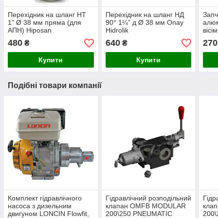
Перехідник на шланг НТ
Перехідник на шланг НД
Запч
1" Ø 38 мм пряма (для
90° 1¼” д Ø 38 мм Onay
алюм
АПН) Hiposan
Hidrolik
вісі
Maki
480
640
270
₴
₴
Купити
Купити
Подібні товари компанії
Комплект гідравлічного
Гідравлічний розподільний
Гідр
насоса з дизельним
клапан OMFB MODULAR
кла
двигуном LONCIN Flowfit,
200\250 PNEUMATIC
200