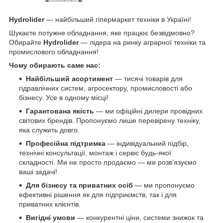
Hydrolider
— найбільший гіпермаркет техніки в Україні!
Шукаєте потужне обладнання, яке працює безвідмовно?
Обирайте
Hydrolider
— лідера на ринку аграрної техніки та
промислового обладнання!
Чому обирають саме нас:
Найбільший асортимент
— тисячі товарів для
гідравлічних систем, агросектору, промисловості або
бізнесу. Усе в одному місці!
Гарантована якість
— ми офіційні дилери провідних
світових брендів. Пропонуємо лише перевірену техніку,
яка служить довго.
Професійна підтримка
— індивідуальний підбір,
технічні консультації, монтаж і сервіс будь-якої
складності. Ми не просто продаємо — ми розв’язуємо
ваші задачі!
Для бізнесу та приватних осіб
— ми пропонуємо
ефективні рішення як для підприємств, так і для
приватних клієнтів.
Вигідні умови
— конкурентні ціни, системи знижок та