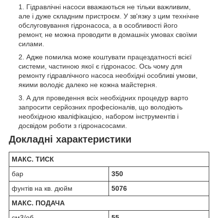
Гідравлічні насоси вважаються не тільки важливим,
але і дуже складним пристроєм. У зв'язку з цим технічне
обслуговування гідронасоса, а в особливості його
ремонт, не можна проводити в домашніх умовах своїми
силами.
Адже помилка може коштувати працездатності всієї
системи, частиною якої є гідронасос. Ось чому для
ремонту гідравлічного насоса необхідні особливі умови,
якими володіє далеко не кожна майстерня.
А для проведення всіх необхідних процедур варто
запросити серйозних професіоналів, що володіють
необхідною кваліфікацією, набором інструментів і
досвідом роботи з гідронасосами.
Докладні характеристики
МАКС. ТИСК
бар
350
фунтів на кв. дюйм
5076
МАКС. ПОДАЧА
см3/об
55