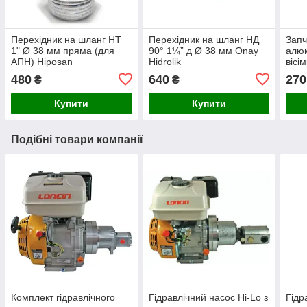
Перехідник на шланг НТ
Перехідник на шланг НД
Запч
1" Ø 38 мм пряма (для
90° 1¼” д Ø 38 мм Onay
алюм
АПН) Hiposan
Hidrolik
вісі
Maki
480
640
270
₴
₴
Купити
Купити
Подібні товари компанії
Комплект гідравлічного
Гідравлічний насос Hi-Lo з
Гідр