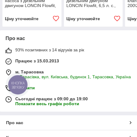
насоса з дизельним
дизельним двигуном
кла
двигуном LONCIN Flowfit,
LONCIN Flowfit, 6,5 л. с.,
200
6,5 л. с., 10,5 л / хв
36 л / хв
PIL
Ціну уточнюйте
Ціну уточнюйте
Цін
Про нас
93% позитивних з 14 відгуків за рік
Працює з 15.03.2013
м. Тарасовка
с. Тарасівка, вул. Київська, будинок 1, Тарасовка, Україна
КНОПКА
ЗВ'ЯЗКУ
Контакти
Сьогодні працює з 09:00 до 19:00
Показати весь графік роботи
Про нас