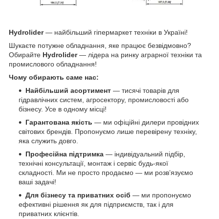
Hydrolider
— найбільший гіпермаркет техніки в Україні!
Шукаєте потужне обладнання, яке працює безвідмовно?
Обирайте
Hydrolider
— лідера на ринку аграрної техніки та
промислового обладнання!
Чому обирають саме нас:
Найбільший асортимент
— тисячі товарів для
гідравлічних систем, агросектору, промисловості або
бізнесу. Усе в одному місці!
Гарантована якість
— ми офіційні дилери провідних
світових брендів. Пропонуємо лише перевірену техніку,
яка служить довго.
Професійна підтримка
— індивідуальний підбір,
технічні консультації, монтаж і сервіс будь-якої
складності. Ми не просто продаємо — ми розв’язуємо
ваші задачі!
Для бізнесу та приватних осіб
— ми пропонуємо
ефективні рішення як для підприємств, так і для
приватних клієнтів.