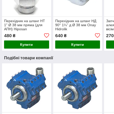
Перехідник на шланг НТ
Перехідник на шланг НД
Запч
1" Ø 38 мм пряма (для
90° 1¼” д Ø 38 мм Onay
алюм
АПН) Hiposan
Hidrolik
вісі
Maki
480
640
270
₴
₴
Купити
Купити
Подібні товари компанії