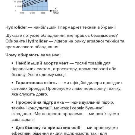
Hydrolider
— найбільший гіпермаркет техніки в Україні!
Шукаєте потужне обладнання, яке працює безвідмовно?
Обирайте
Hydrolider
— лідера на ринку аграрної техніки та
промислового обладнання!
Чому обирають саме нас:
Найбільший асортимент
— тисячі товарів для
гідравлічних систем, агросектору, промисловості або
бізнесу. Усе в одному місці!
Гарантована якість
— ми офіційні дилери провідних
світових брендів. Пропонуємо лише перевірену техніку,
яка служить довго.
Професійна підтримка
— індивідуальний підбір,
технічні консультації, монтаж і сервіс будь-якої
складності. Ми не просто продаємо — ми розв’язуємо
ваші задачі!
Для бізнесу та приватних осіб
— ми пропонуємо
ефективні рішення як для підприємств, так і для