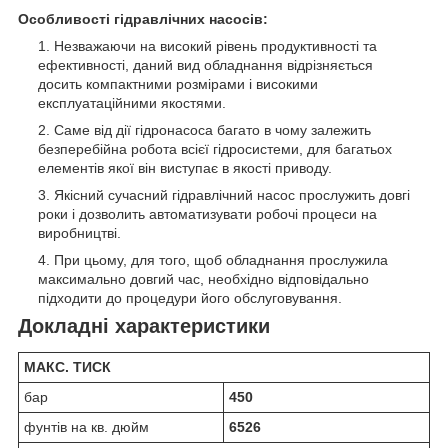
Особливості гідравлічних насосів:
Незважаючи на високий рівень продуктивності та
ефективності, даний вид обладнання відрізняється
досить компактними розмірами і високими
експлуатаційними якостями.
Саме від дії гідронасоса багато в чому залежить
безперебійна робота всієї гідросистеми, для багатьох
елементів якої він виступає в якості приводу.
Якісний сучасний гідравлічний насос прослужить довгі
роки і дозволить автоматизувати робочі процеси на
виробництві.
При цьому, для того, щоб обладнання прослужила
максимально довгий час, необхідно відповідально
підходити до процедури його обслуговування.
Докладні характеристики
МАКС. ТИСК
бар
450
фунтів на кв. дюйм
6526