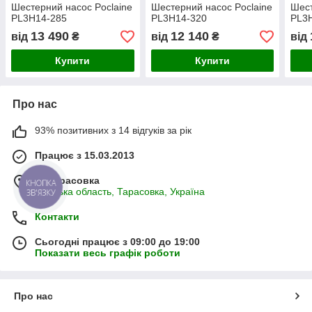
Шестерний насос Poclaine
Шестерний насос Poclaine
Шест
PL3H14-285
PL3H14-320
PL3
13 490
12 140
від
₴
від
₴
від
Купити
Купити
Про нас
93% позитивних з 14 відгуків за рік
Працює з 15.03.2013
м. Тарасовка
КНОПКА
Київська область, Тарасовка, Україна
ЗВ'ЯЗКУ
Контакти
Сьогодні працює з 09:00 до 19:00
Показати весь графік роботи
Про нас