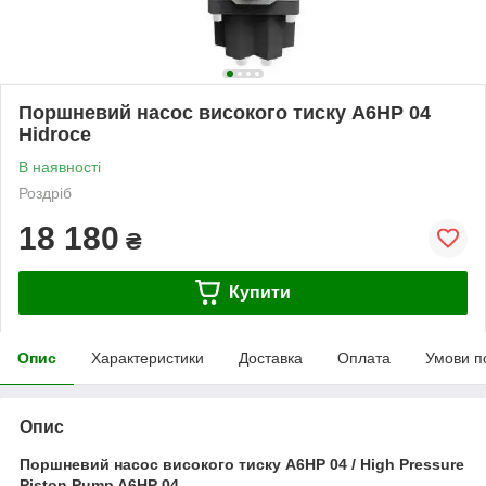
Поршневий насос високого тиску A6HP 04
Hidroce
В наявності
Роздріб
18 180
₴
Купити
Опис
Характеристики
Доставка
Оплата
Умови п
Опис
Поршневий насос високого тиску A6HP 04 / High Pressure
Piston Pump A6HP 04