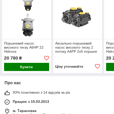
Поршневий насос
Аксіально-поршневий
Пор
високого тиску A6HP 22
насос високого тиску 2
висо
Hidroce
потоку A4PP 2х5 поршня
Hidr
Gold Hydraulics
20 780
20 
₴
Ціну уточнюйте
Купити
Про нас
93% позитивних з 14 відгуків за рік
Працює з 15.03.2013
м. Тарасовка