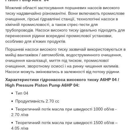
Можливі області застосування поршневих насосів високого
тиску надзвичайно різноманітні. Вони включають промислове
очищення, гірські гідравлічні станції, технологічні насоси в
хімічній промисловості, а також стрес-тести для
трубопроводів. Насоси високого тиску ідеально підходять для
перенесення рідини всередині промислової установки,
особливо для в'язких продуктів.
Поршневі насоси високого тиску зазвичай використовуються в
мийці вантажівок / автомобілів, водоструминного очищення,
очищення каналізації, миття під тиском, промислової
очищення, зворотному осмосі і на ринку чищення килимів.
Насоси можуть змінюватись в залежності від потоку рідини.
Характеристики гідронасоса високого тиску A6HP 04 /
High Pressure Piston Pump A6HP 04:
Тип 04
Продуктивність 2.70 сс
Теоретичний потік масла при швидкості 1000 об/хв -
2.70 л/хв
Теоретичний потік масла при швидкості 1500 об/хв –
4.05 л/хв