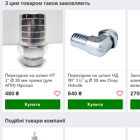
З цим товаром також замовляють
Перехідник на шланг НТ
Перехідник на шланг НД
Запч
1" Ø 38 мм пряма (для
90° 1¼” д Ø 38 мм Onay
алюм
АПН) Hiposan
Hidrolik
вісі
Maki
480
640
270
₴
₴
Купити
Купити
Подібні товари компанії