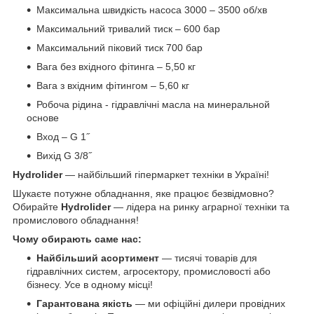
Максимальна швидкість насоса 3000 – 3500 об/хв
Максимальний тривалий тиск – 600 бар
Максимальний піковий тиск 700 бар
Вага без вхідного фітинга – 5,50 кг
Вага з вхідним фітингом – 5,60 кг
Робоча рідина - гідравлічні масла на минеральной
основе
Вход – G 1˝
Вихід G 3/8˝
Hydrolider
— найбільший гіпермаркет техніки в Україні!
Шукаєте потужне обладнання, яке працює безвідмовно?
Обирайте
Hydrolider
— лідера на ринку аграрної техніки та
промислового обладнання!
Чому обирають саме нас:
Найбільший асортимент
— тисячі товарів для
гідравлічних систем, агросектору, промисловості або
бізнесу. Усе в одному місці!
Гарантована якість
— ми офіційні дилери провідних