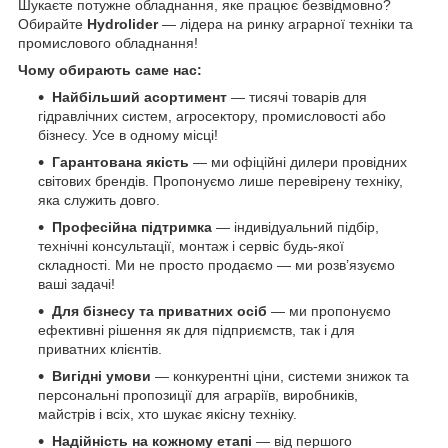
Шукаєте потужне обладнання, яке працює безвідмовно?
Обирайте
Hydrolider
— лідера на ринку аграрної техніки та
промислового обладнання!
Чому обирають саме нас:
Найбільший асортимент
— тисячі товарів для
гідравлічних систем, агросектору, промисловості або
бізнесу. Усе в одному місці!
Гарантована якість
— ми офіційні дилери провідних
світових брендів. Пропонуємо лише перевірену техніку,
яка служить довго.
Професійна підтримка
— індивідуальний підбір,
технічні консультації, монтаж і сервіс будь-якої
складності. Ми не просто продаємо — ми розв’язуємо
ваші задачі!
Для бізнесу та приватних осіб
— ми пропонуємо
ефективні рішення як для підприємств, так і для
приватних клієнтів.
Вигідні умови
— конкурентні ціни, системи знижок та
персональні пропозиції для аграріїв, виробників,
майстрів і всіх, хто шукає якісну техніку.
Надійність на кожному етапі
— від першого