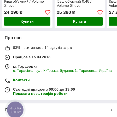
Ківш об'ємний / Volume
Ківш об'ємний 0,48 /
Ківш
Shovel
Volume Shovel
Volu
24 290
25 380
27 
₴
₴
Купити
Купити
Про нас
93% позитивних з 14 відгуків за рік
Працює з 15.03.2013
м. Тарасовка
с. Тарасівка, вул. Київська, будинок 1, Тарасовка, Україна
Контакти
Сьогодні працює з 09:00 до 19:00
Показати весь графік роботи
КНОПКА
Про нас
ЗВ'ЯЗКУ