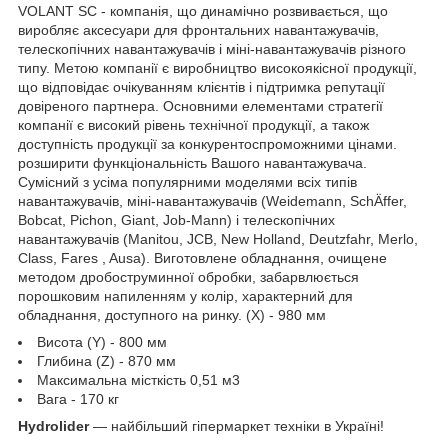
VOLANT SC - компанія, що динамічно розвивається, що
виробляє аксесуари для фронтальних навантажувачів,
телескопічних навантажувачів і міні-навантажувачів різного
типу. Метою компанії є виробництво високоякісної продукції,
що відповідає очікуванням клієнтів і підтримка репутації
довіреного партнера. Основними елементами стратегії
компанії є високий рівень технічної продукції, а також
доступність продукції за конкурентоспроможними цінами.
розширити функціональність Вашого навантажувача.
Сумісний з усіма популярними моделями всіх типів
навантажувачів, міні-навантажувачів (Weidemann, SchÄffer,
Bobcat, Pichon, Giant, Job-Mann) і телескопічних
навантажувачів (Manitou, JCB, New Holland, Deutzfahr, Merlo,
Class, Fares , Ausa). Виготовлене обладнання, очищене
методом дробоструминної обробки, забарвлюється
порошковим напиленням у колір, характерний для
обладнання, доступного на ринку. (X) - 980 мм
Висота (Y) - 800 мм
Глибина (Z) - 870 мм
Максимальна місткість 0,51 м3
Вага - 170 кг
Hydrolider
— найбільший гіпермаркет техніки в Україні!