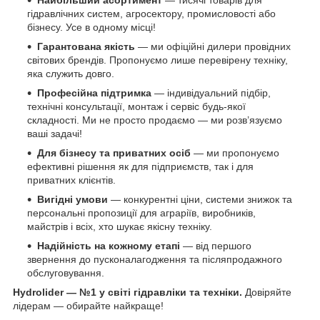
Найбільший асортимент
— тисячі товарів для
гідравлічних систем, агросектору, промисловості або
бізнесу. Усе в одному місці!
Гарантована якість
— ми офіційні дилери провідних
світових брендів. Пропонуємо лише перевірену техніку,
яка служить довго.
Професійна підтримка
— індивідуальний підбір,
технічні консультації, монтаж і сервіс будь-якої
складності. Ми не просто продаємо — ми розв’язуємо
ваші задачі!
Для бізнесу та приватних осіб
— ми пропонуємо
ефективні рішення як для підприємств, так і для
приватних клієнтів.
Вигідні умови
— конкурентні ціни, системи знижок та
персональні пропозиції для аграріїв, виробників,
майстрів і всіх, хто шукає якісну техніку.
Надійність на кожному етапі
— від першого
звернення до пусконалагодження та післяпродажного
обслуговування.
Hydrolider — №1 у світі гідравліки та техніки.
Довіряйте
лідерам — обирайте найкраще!