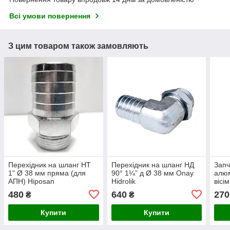
Всі умови повернення
З цим товаром також замовляють
Перехідник на шланг НТ
Перехідник на шланг НД
Запч
1" Ø 38 мм пряма (для
90° 1¼” д Ø 38 мм Onay
алюм
АПН) Hiposan
Hidrolik
вісі
Maki
480
640
270
₴
₴
Купити
Купити