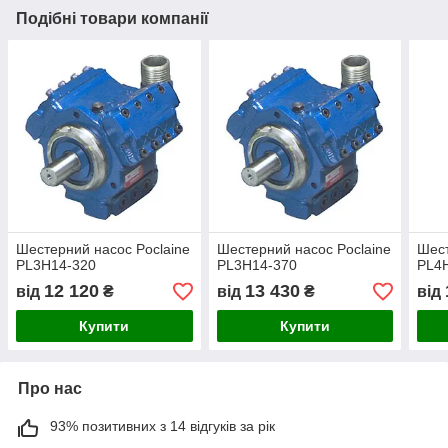
Подібні товари компанії
Шестерний насос Poclaine
Шестерний насос Poclaine
Шест
PL3H14-320
PL3H14-370
PL4
12 120
13 430
від
₴
від
₴
від
Купити
Купити
Про нас
93% позитивних з 14 відгуків за рік