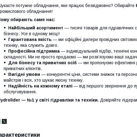
укаєте потужне обладнання, яке працює безвідмовно? Обирайте
ромислового обладнання!
Чому обирають саме нас:
Найбільший асортимент
— тисячі товарів для гідравлічних 
бізнесу. Усе в одному місці!
Гарантована якість
— ми офіційні дилери провідних світови
техніку, яка служить довго.
Професійна підтримка
— індивідуальний підбір, технічні кон
складності. Ми не просто продаємо — ми розв’язуємо ваші задачі
Для бізнесу та приватних осіб
— ми пропонуємо ефективні р
приватних клієнтів.
Вигідні умови
— конкурентні ціни, системи знижок та персонал
майстрів і всіх, хто шукає якісну техніку.
Надійність на кожному етапі
— від першого звернення до п
обслуговування.
ydrolider — №1 у світі гідравліки та техніки.
Довіряйте лідера
арактеристики