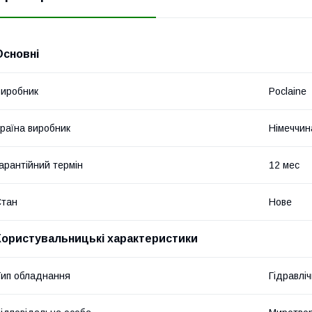
Основні
иробник
Poclaine
раїна виробник
Німеччин
арантійний термін
12 мес
Стан
Нове
Користувальницькі характеристики
ип обладнання
Гідравліч