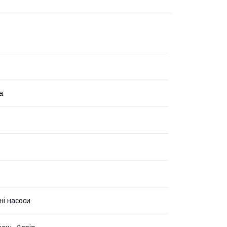
а
ні насоси