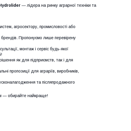
Hydrolider
— лідера на ринку аграрної техніки та
систем, агросектору, промисловості або
х брендів. Пропонуємо лише перевірену
сультації, монтаж і сервіс будь-якої
!
ішення як для підприємств, так і для
ьні пропозиції для аграріїв, виробників,
усконалагодження та післяпродажного
м — обирайте найкраще!