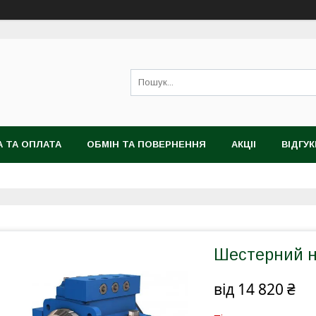
 ТА ОПЛАТА
ОБМІН ТА ПОВЕРНЕННЯ
АКЦІІ
ВІДГУК
Шестерний н
від
14 820 ₴