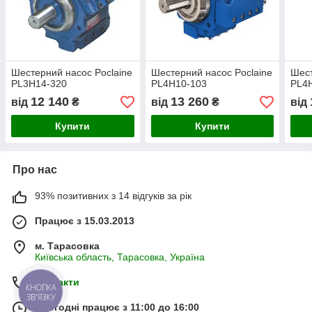
Шестерний насос Poclaine
Шестерний насос Poclaine
Шест
PL3H14-320
PL4H10-103
PL4
12 140
13 260
від
₴
від
₴
від
Купити
Купити
Про нас
93% позитивних з 14 відгуків за рік
Працює з 15.03.2013
м. Тарасовка
Київська область, Тарасовка, Україна
Контакти
КНОПКА
ЗВ'ЯЗКУ
Сьогодні працює з 11:00 до 16:00