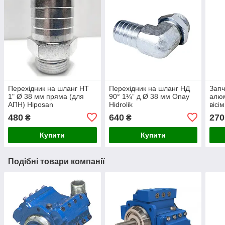
Перехідник на шланг НТ
Перехідник на шланг НД
Запч
1" Ø 38 мм пряма (для
90° 1¼” д Ø 38 мм Onay
алюм
АПН) Hiposan
Hidrolik
вісі
Maki
480
640
270
₴
₴
Купити
Купити
Подібні товари компанії