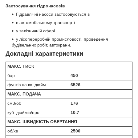
Застосування гідронасосів
Гідравлічні насоси застосовуються в
в автомобільному транспорті
у залізничній сфері
у лісопереробній промисловості, проведення
будівельних робіт, автокрани.
Докладні характеристики
МАКС. ТИСК
бар
450
фунтів на кв. дюйм
6526
МАКС. ПОДАЧА
см3/об
176
куб. дюймів/про
10.7
МАКС. ШВИДКІСТЬ ОБЕРТАННЯ
об/хв
2500