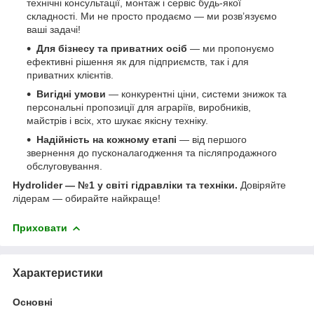
технічні консультації, монтаж і сервіс будь-якої
складності. Ми не просто продаємо — ми розв’язуємо
ваші задачі!
Для бізнесу та приватних осіб
— ми пропонуємо
ефективні рішення як для підприємств, так і для
приватних клієнтів.
Вигідні умови
— конкурентні ціни, системи знижок та
персональні пропозиції для аграріїв, виробників,
майстрів і всіх, хто шукає якісну техніку.
Надійність на кожному етапі
— від першого
звернення до пусконалагодження та післяпродажного
обслуговування.
Hydrolider — №1 у світі гідравліки та техніки.
Довіряйте
лідерам — обирайте найкраще!
Приховати
Характеристики
Основні