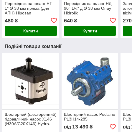
Перехідник на шланг НТ
Перехідник на шланг НД
Запч
1" Ø 38 мм пряма (для
90° 1¼” д Ø 38 мм Onay
алюм
АПН) Hiposan
Hidrolik
вісі
Maki
480
640
270
₴
₴
Купити
Купити
Подібні товари компанії
Шестерний (шестеренний)
Шестерний насос Poclaine
Шест
гідравлічний насос X146
PL3H14-285
PL3
(H30A/C20X146) Hydro-
13 490
від
₴
від
pack