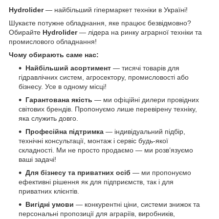
Hydrolider
— найбільший гіпермаркет техніки в Україні!
Шукаєте потужне обладнання, яке працює безвідмовно?
Обирайте
Hydrolider
— лідера на ринку аграрної техніки та
промислового обладнання!
Чому обирають саме нас:
Найбільший асортимент
— тисячі товарів для
гідравлічних систем, агросектору, промисловості або
бізнесу. Усе в одному місці!
Гарантована якість
— ми офіційні дилери провідних
світових брендів. Пропонуємо лише перевірену техніку,
яка служить довго.
Професійна підтримка
— індивідуальний підбір,
технічні консультації, монтаж і сервіс будь-якої
складності. Ми не просто продаємо — ми розв’язуємо
ваші задачі!
Для бізнесу та приватних осіб
— ми пропонуємо
ефективні рішення як для підприємств, так і для
приватних клієнтів.
Вигідні умови
— конкурентні ціни, системи знижок та
персональні пропозиції для аграріїв, виробників,