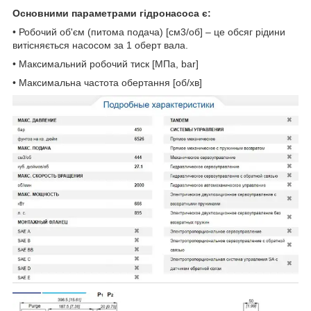
Основними параметрами гідронасоса є:
• Робочий об'єм (питома подача) [см3/об] – це обсяг рідини
витісняється насосом за 1 оберт вала.
• Максимальний робочий тиск [МПа, bar]
• Максимальна частота обертання [об/хв]