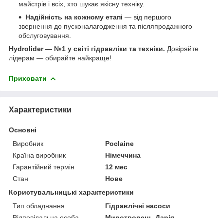
майстрів і всіх, хто шукає якісну техніку.
Надійність на кожному етапі
— від першого
звернення до пусконалагодження та післяпродажного
обслуговування.
Hydrolider — №1 у світі гідравліки та техніки.
Довіряйте
лідерам — обирайте найкраще!
Приховати
Характеристики
Основні
Виробник
Poclaine
Країна виробник
Німеччина
Гарантійний термін
12 мес
Стан
Нове
Користувальницькі характеристики
Тип обладнання
Гідравлічні насоси
Відповідальна особа
Миротворець Дарія