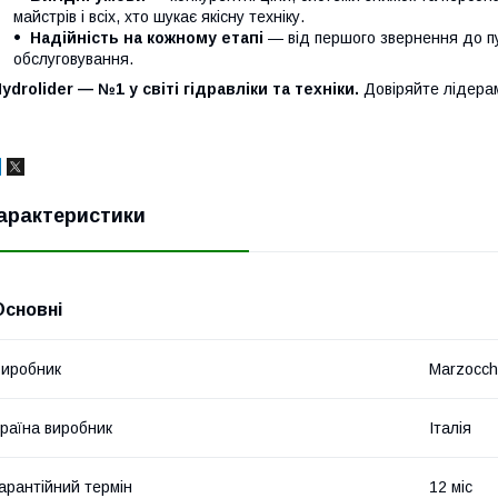
майстрів і всіх, хто шукає якісну техніку.
Надійність на кожному етапі
— від першого звернення до п
обслуговування.
ydrolider — №1 у світі гідравліки та техніки.
Довіряйте лідера
арактеристики
Основні
иробник
Marzocch
раїна виробник
Італія
арантійний термін
12 міс