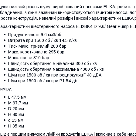
уже низький рівень шуму, вироблюваний насосами ELIKA, робить ц
бладнання, з яким зазвичай використовуються гвинтові насоси, лоп
роста конструкція, невеликі розміри і високі характеристики ELIK
арактеристики шестеренного насоса ELI2BK4-D-9.6/ Gear Pump ELI
Продуктивність 9.6 см3/об
Витрата при 1500 об / хв 14.5 л/хв
Тиск Макс. тривалий 280 бар
Макс. короткочасне 295 бар
Макс. пікове 310 бар
Швидкість обертання мінімальна 300 об / хв
Швидкість обертання максимальна 4000 об / хв
Шум при 1500 об / хв при рециркуляції 48 дБА
Шум при 1500 об / хв при P1 54 дб
иміру:
L 47.5 мм
M 97.7 мм
D 20 мм
H 40 мм
d 15 мм
H 35 мм
LI2 є першим випуском лінійки продуктів ELIKA і включає в себе насо