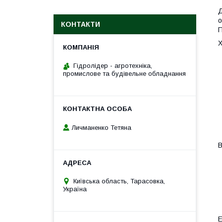
Д
о
КОНТАКТИ
П
Х
Гідролідер - агротехніка,
промислове та будівельне обладнання
Личманенко Тетяна
В
Київська область, Тарасовка,
Україна
E