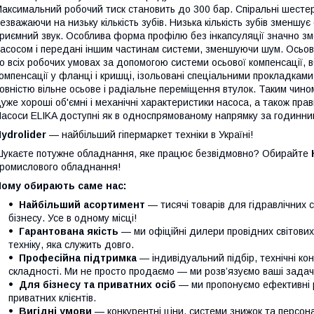
аксимальний робочий тиск становить до 300 бар. Спіральні шестер
езважаючи на низьку кількість зубів. Низька кількість зубів зменш
риємний звук. Особлива форма профілю без інкапсуляції значно зме
асосом і передані іншим частинам системи, зменшуючи шум. Осьові 
о всіх робочих умовах за допомогою системи осьової компенсації, 
омпенсації у фланці і кришці, ізольовані спеціальними прокладкам
овністю вільне осьове і радіальне переміщення втулок. Таким чином
уже хороші об'ємні і механічні характеристики насоса, а також пр
асоси ELIKA доступні як в односпрямованому напрямку за годиннико
ydrolider
— найбільший гіпермаркет техніки в Україні!
укаєте потужне обладнання, яке працює безвідмовно? Обирайте
ромислового обладнання!
Чому обирають саме нас:
Найбільший асортимент
— тисячі товарів для гідравлічних 
бізнесу. Усе в одному місці!
Гарантована якість
— ми офіційні дилери провідних світови
техніку, яка служить довго.
Професійна підтримка
— індивідуальний підбір, технічні кон
складності. Ми не просто продаємо — ми розв’язуємо ваші задачі
Для бізнесу та приватних осіб
— ми пропонуємо ефективні р
приватних клієнтів.
Вигідні умови
— конкурентні ціни, системи знижок та персонал