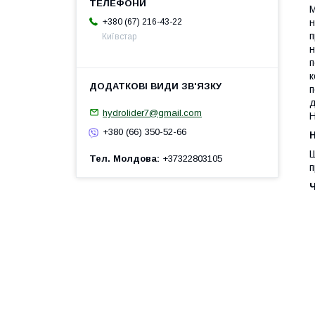
М
+380 (67) 216-43-22
н
п
Київстар
н
п
к
п
д
hydrolider7@gmail.com
Н
+380 (66) 350-52-66
H
Ш
Тел. Молдова
+37322803105
п