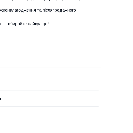
усконалагодження та післяпродажного
м — обирайте найкраще!
i