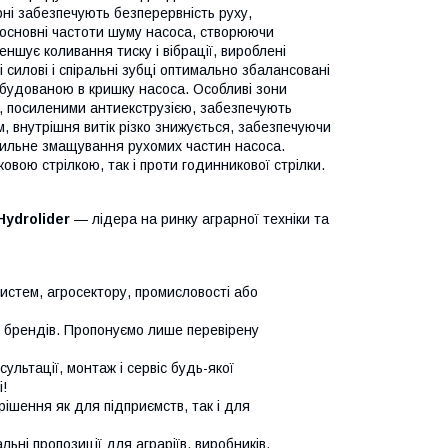
ні забезпечують безперервність руху,
ує основні частоти шуму насоса, створюючи
ншує коливання тиску і вібрації, вироблені
силові і спіральні зубці оптимально збалансовані
вбудованою в кришку насоса. Особливі зони
и, посиленими антиекструзією, забезпечують
, внутрішня витік різко знижується, забезпечуючи
авильне змащування рухомих частин насоса.
вою стрілкою, так і проти годинникової стрілки.
Hydrolider
— лідера на ринку аграрної техніки та
систем, агросектору, промисловості або
х брендів. Пропонуємо лише перевірену
сультації, монтаж і сервіс будь-якої
!
ішення як для підприємств, так і для
ьні пропозиції для аграріїв, виробників,