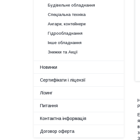
Будівельне обладнання
Спеціальна техніка
Ангари, контейнери
Гідрообладнання
Інше обладнання
Знижки та Акції
Новинки
Сертифікати і ліцензії
Лізинг
Н
Питання
P
E
Контактна інформація
я
в
Договор оферта
з
3