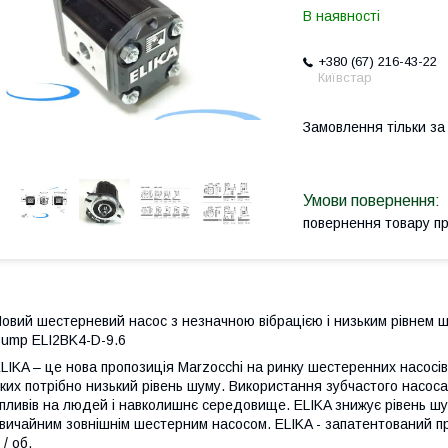
В наявності
+380 (67) 216-43-22
Київстар
Замовлення тільки з
повернення товару п
овий шестерневий насос з незначною вібрацією і низьким рівнем шу
ump ELI2BK4-D-9.6
LIKA – це нова пропозиція Marzocchi на ринку шестеренних насосів.
ких потрібно низький рівень шуму. Використання зубчастого насо
пливів на людей і навколишнє середовище. ELIKA знижує рівень шум
вичайним зовнішнім шестерним насосом. ELIKA - запатентований про
 / об.