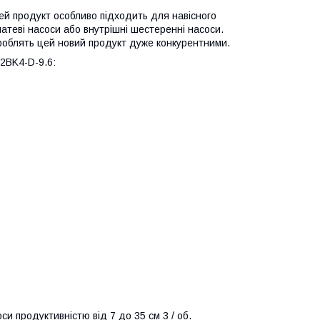
ей продукт особливо підходить для навісного
атеві насоси або внутрішні шестеренні насоси.
A роблять цей новий продукт дуже конкурентними.
2BK4-D-9.6:
си продуктивністю від 7 до 35 см 3 / об.