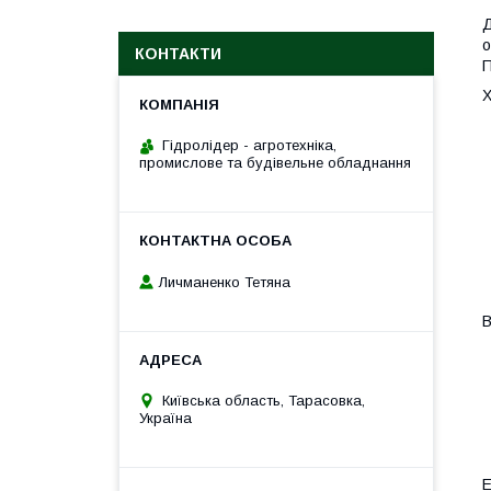
Д
о
КОНТАКТИ
П
Х
Гідролідер - агротехніка,
промислове та будівельне обладнання
Личманенко Тетяна
В
Київська область, Тарасовка,
Україна
E