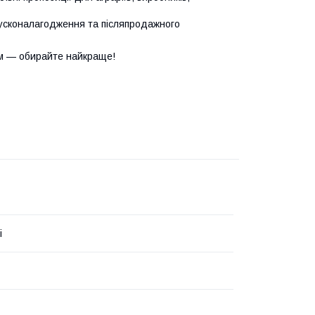
усконалагодження та післяпродажного
м — обирайте найкраще!
i