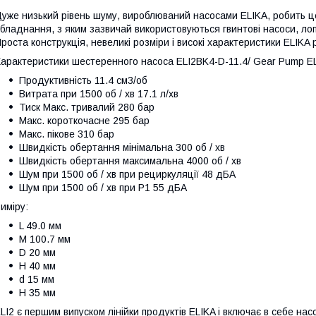
уже низький рівень шуму, вироблюваний насосами ELIKA, робить ц
бладнання, з яким зазвичай використовуються гвинтові насоси, лоп
роста конструкція, невеликі розміри і високі характеристики ELIK
арактеристики шестеренного насоса ELI2BK4-D-11.4/ Gear Pump EL
Продуктивність 11.4 см3/об
Витрата при 1500 об / хв 17.1 л/хв
Тиск Макс. тривалий 280 бар
Макс. короткочасне 295 бар
Макс. пікове 310 бар
Швидкість обертання мінімальна 300 об / хв
Швидкість обертання максимальна 4000 об / хв
Шум при 1500 об / хв при рециркуляції 48 дБА
Шум при 1500 об / хв при P1 55 дБА
иміру:
L 49.0 мм
M 100.7 мм
D 20 мм
H 40 мм
d 15 мм
H 35 мм
LI2 є першим випуском лінійки продуктів ELIKA і включає в себе насо