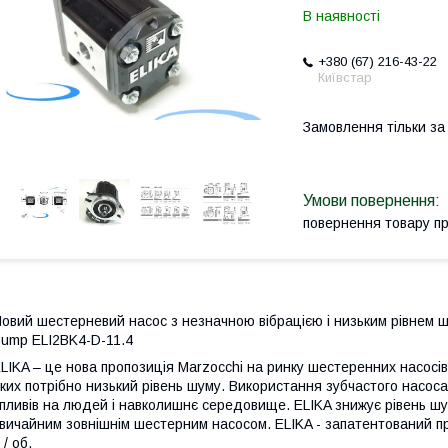
В наявності
+380 (67) 216-43-22
Київстар
Замовлення тільки з
повернення товару п
овий шестерневий насос з незначною вібрацією і низьким рівнем шу
ump ELI2BK4-D-11.4
LIKA – це нова пропозиція Marzocchi на ринку шестеренних насосів.
ких потрібно низький рівень шуму. Використання зубчастого насо
пливів на людей і навколишнє середовище. ELIKA знижує рівень шум
вичайним зовнішнім шестерним насосом. ELIKA - запатентований про
 / об.