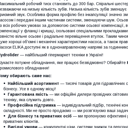
аксимальний робочий тиск становить до 300 бар. Спіральні шестер
езважаючи на низьку кількість зубів. Низька кількість зубів зменш
риємний звук. Особлива форма профілю без інкапсуляції значно зме
асосом і передані іншим частинам системи, зменшуючи шум. Осьові 
о всіх робочих умовах за допомогою системи осьової компенсації, 
омпенсації у фланці і кришці, ізольовані спеціальними прокладкам
овністю вільне осьове і радіальне переміщення втулок. Таким чином
уже хороші об'ємні і механічні характеристики насоса, а також пр
асоси ELIKA доступні як в однонаправленому напрямі за годинников
ydrolider
— найбільший гіпермаркет техніки в Україні!
укаєте потужне обладнання, яке працює безвідмовно? Обирайте
ромислового обладнання!
Чому обирають саме нас:
Найбільший асортимент
— тисячі товарів для гідравлічних 
бізнесу. Усе в одному місці!
Гарантована якість
— ми офіційні дилери провідних світови
техніку, яка служить довго.
Професійна підтримка
— індивідуальний підбір, технічні кон
складності. Ми не просто продаємо — ми розв’язуємо ваші задачі
Для бізнесу та приватних осіб
— ми пропонуємо ефективні р
приватних клієнтів.
Вигідні умови
— конкурентні ціни, системи знижок та персонал