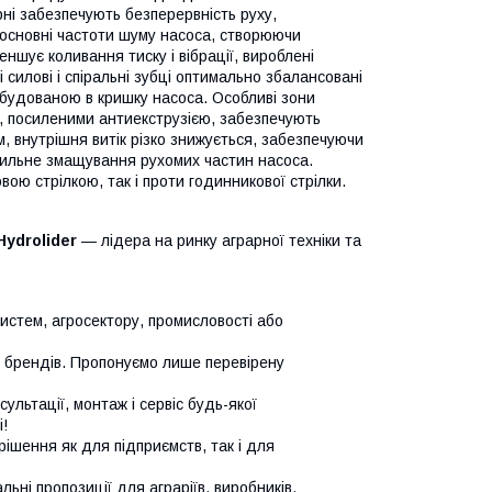
ні забезпечують безперервність руху,
ує основні частоти шуму насоса, створюючи
ншує коливання тиску і вібрації, вироблені
силові і спіральні зубці оптимально збалансовані
вбудованою в кришку насоса. Особливі зони
и, посиленими антиекструзією, забезпечують
, внутрішня витік різко знижується, забезпечуючи
авильне змащування рухомих частин насоса.
ою стрілкою, так і проти годинникової стрілки.
Hydrolider
— лідера на ринку аграрної техніки та
систем, агросектору, промисловості або
х брендів. Пропонуємо лише перевірену
сультації, монтаж і сервіс будь-якої
!
ішення як для підприємств, так і для
ьні пропозиції для аграріїв, виробників,