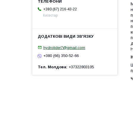
М
+380 (67) 216-43-22
н
п
Київстар
н
п
к
п
д
hydrolider7@gmail.com
Н
+380 (66) 350-52-66
H
Ш
Тел. Молдова
+37322803105
п