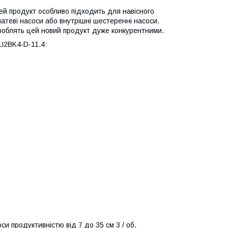
ей продукт особливо підходить для навісного
атеві насоси або внутрішні шестеренні насоси.
A роблять цей новий продукт дуже конкурентними.
I2BK4-D-11.4:
си продуктивністю від 7 до 35 см 3 / об.