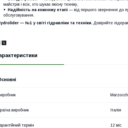
майстрів і всіх, хто шукає якісну техніку.
Надійність на кожному етапі
— від першого звернення до п
обслуговування.
ydrolider — №1 у світі гідравліки та техніки.
Довіряйте лідера
арактеристики
Основні
иробник
Marzocch
раїна виробник
Італія
арантійний термін
12 міс