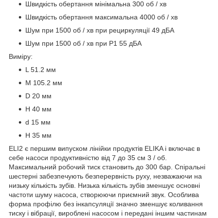
Швидкість обертання мінімальна 300 об / хв
Швидкість обертання максимальна 4000 об / хв
Шум при 1500 об / хв при рециркуляції 49 дБА
Шум при 1500 об / хв при P1 55 дБА
Виміру:
L 51.2 мм
M 105.2 мм
D 20 мм
H 40 мм
d 15 мм
H 35 мм
ELI2 є першим випуском лінійки продуктів ELIKA і включає в
себе насоси продуктивністю від 7 до 35 см 3 / об.
Максимальний робочий тиск становить до 300 бар. Спіральні
шестерні забезпечують безперервність руху, незважаючи на
низьку кількість зубів. Низька кількість зубів зменшує основні
частоти шуму насоса, створюючи приємний звук. Особлива
форма профілю без інкапсуляції значно зменшує коливання
тиску і вібрації, вироблені насосом і передані іншим частинам