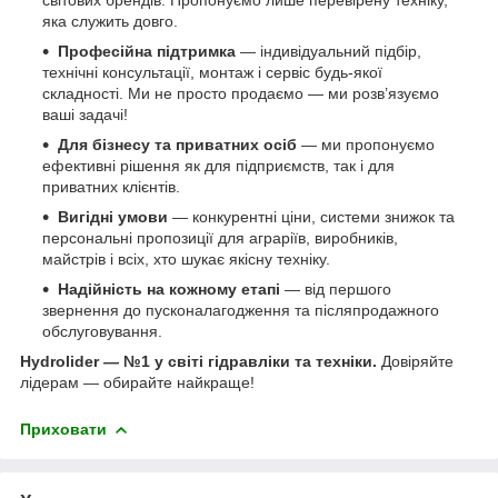
яка служить довго.
Професійна підтримка
— індивідуальний підбір,
технічні консультації, монтаж і сервіс будь-якої
складності. Ми не просто продаємо — ми розв’язуємо
ваші задачі!
Для бізнесу та приватних осіб
— ми пропонуємо
ефективні рішення як для підприємств, так і для
приватних клієнтів.
Вигідні умови
— конкурентні ціни, системи знижок та
персональні пропозиції для аграріїв, виробників,
майстрів і всіх, хто шукає якісну техніку.
Надійність на кожному етапі
— від першого
звернення до пусконалагодження та післяпродажного
обслуговування.
Hydrolider — №1 у світі гідравліки та техніки.
Довіряйте
лідерам — обирайте найкраще!
Приховати