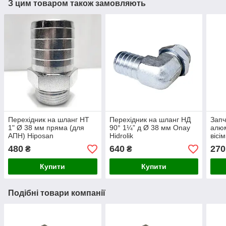
З цим товаром також замовляють
Перехідник на шланг НТ
Перехідник на шланг НД
Запч
1" Ø 38 мм пряма (для
90° 1¼” д Ø 38 мм Onay
алюм
АПН) Hiposan
Hidrolik
вісі
Maki
480
640
270
₴
₴
Купити
Купити
Подібні товари компанії