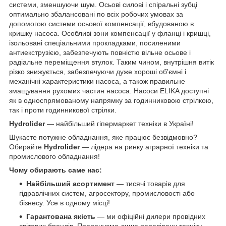
системи, зменшуючи шум. Осьові силові і спіральні зубці
оптимально збалансовані по всіх робочих умовах за
допомогою системи осьової компенсації, вбудованою в
кришку насоса. Особливі зони компенсації у фланці і кришці,
ізольовані спеціальними прокладками, посиленими
антиекструзією, забезпечують повністю вільне осьове і
радіальне переміщення втулок. Таким чином, внутрішня витік
різко знижується, забезпечуючи дуже хороші об'ємні і
механічні характеристики насоса, а також правильне
змащування рухомих частин насоса. Насоси ELIKA доступні
як в односпрямованому напрямку за годинниковою стрілкою,
так і проти годинникової стрілки.
Hydrolider
— найбільший гіпермаркет техніки в Україні!
Шукаєте потужне обладнання, яке працює безвідмовно?
Обирайте
Hydrolider
— лідера на ринку аграрної техніки та
промислового обладнання!
Чому обирають саме нас:
Найбільший асортимент
— тисячі товарів для
гідравлічних систем, агросектору, промисловості або
бізнесу. Усе в одному місці!
Гарантована якість
— ми офіційні дилери провідних
світових брендів. Пропонуємо лише перевірену техніку,