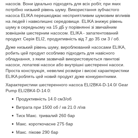
насосів. Вони ідеально підходять для всіх робіт, при яких
потрібно низький рівень шуму. Використання зубчастого
насоса ELIKA перешкоджає несприятливим шумовим впливів
на людей і навколишнє середовище. ELIKA знижує рівень
шуму в середньому на 15 дБ у порівнянні зі звичайним
зовнішнім шестерним насосом. ELIKA - запатентований
продукт. Серія ELI2, продуктивність від 7 до 35 см 3 / об.
Дуже низький рівень шуму, вироблюваний насосами ELIKA,
робить цей продукт особливо підходить для навісного
обладнання, з яким зазвичай використовуються гвинтові
насоси, лопатеві насоси або внутрішні шестеренні насоси.
Проста конструкція, невеликі розміри і високі характеристики
ELIKA роблять цей новий продукт дуже конкурентними.
Характеристики шестеренного насоса ELI2BK4-D-14.0/ Gear
Pump ELI2BK4-D-14.0:
Продуктивність 14.0 см3/об
Витрата при 1500 об / хв 21.0 л/хв
Тиск Макс. тривалий 260 бар
Макс. короткочасне 275 бар
Макс. пікове 290 бар