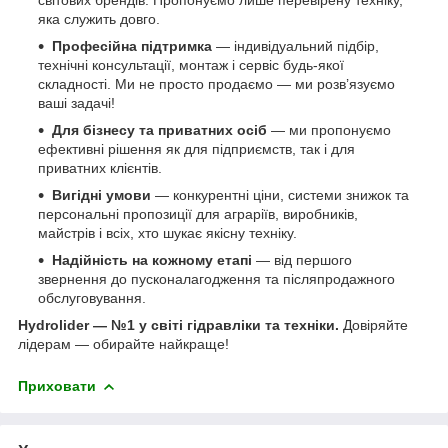
яка служить довго.
Професійна підтримка
— індивідуальний підбір,
технічні консультації, монтаж і сервіс будь-якої
складності. Ми не просто продаємо — ми розв’язуємо
ваші задачі!
Для бізнесу та приватних осіб
— ми пропонуємо
ефективні рішення як для підприємств, так і для
приватних клієнтів.
Вигідні умови
— конкурентні ціни, системи знижок та
персональні пропозиції для аграріїв, виробників,
майстрів і всіх, хто шукає якісну техніку.
Надійність на кожному етапі
— від першого
звернення до пусконалагодження та післяпродажного
обслуговування.
Hydrolider — №1 у світі гідравліки та техніки.
Довіряйте
лідерам — обирайте найкраще!
Приховати