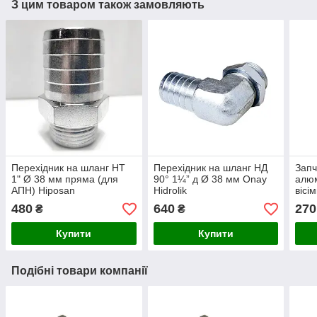
З цим товаром також замовляють
Перехідник на шланг НТ
Перехідник на шланг НД
Запч
1" Ø 38 мм пряма (для
90° 1¼” д Ø 38 мм Onay
алюм
АПН) Hiposan
Hidrolik
вісі
Maki
480
640
270
₴
₴
Купити
Купити
Подібні товари компанії