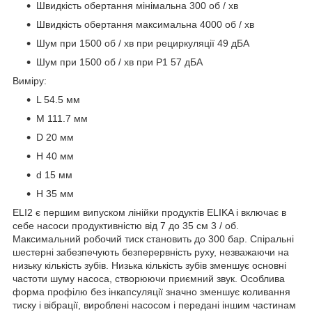
Швидкість обертання мінімальна 300 об / хв
Швидкість обертання максимальна 4000 об / хв
Шум при 1500 об / хв при рециркуляції 49 дБА
Шум при 1500 об / хв при P1 57 дБА
Виміру:
L 54.5 мм
M 111.7 мм
D 20 мм
H 40 мм
d 15 мм
H 35 мм
ELI2 є першим випуском лінійки продуктів ELIKA і включає в
себе насоси продуктивністю від 7 до 35 см 3 / об.
Максимальний робочий тиск становить до 300 бар. Спіральні
шестерні забезпечують безперервність руху, незважаючи на
низьку кількість зубів. Низька кількість зубів зменшує основні
частоти шуму насоса, створюючи приємний звук. Особлива
форма профілю без інкапсуляції значно зменшує коливання
тиску і вібрації, вироблені насосом і передані іншим частинам