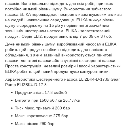
насосів. Вони ідеально підходять для всіх робіт, при яких
потрібно низький рівень шуму. Використання зубчастого
насоса ELIKA перешкоджає несприятливим шумовим впливів
на людей і навколишнє середовище. ELIKA знижує рівень
шуму в середньому на 15 дБ у порівнянні зі звичайним
зовнішнім шестерним насосом. ELIKA - запатентований
продукт. Серія ELI2, продуктивність від 7 до 35 см 3 / об.
Дуже низький рівень шуму, вироблюваний насосами ELIKA,
робить цей продукт особливо підходить для навісного
обладнання, з яким зазвичай використовуються гвинтові
насоси, лопатеві насоси або внутрішні шестеренні насоси.
Проста конструкція, невеликі розміри і високі характеристики
ELIKA роблять цей новий продукт дуже конкурентними.
Характеристики шестеренного насоса ELI2BK4-D-17.8/ Gear
Pump ELI2BK4-D-17.8:
Продуктивність 17.8 см3/об
Витрата при 1500 об / хв 26.7 л/хв
Тиск Макс. тривалий 260 бар
Макс. короткочасне 275 бар
Макс. пікове 290 бар