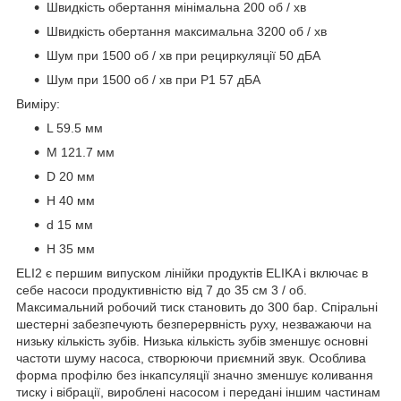
Швидкість обертання мінімальна 200 об / хв
Швидкість обертання максимальна 3200 об / хв
Шум при 1500 об / хв при рециркуляції 50 дБА
Шум при 1500 об / хв при P1 57 дБА
Виміру:
L 59.5 мм
M 121.7 мм
D 20 мм
H 40 мм
d 15 мм
H 35 мм
ELI2 є першим випуском лінійки продуктів ELIKA і включає в
себе насоси продуктивністю від 7 до 35 см 3 / об.
Максимальний робочий тиск становить до 300 бар. Спіральні
шестерні забезпечують безперервність руху, незважаючи на
низьку кількість зубів. Низька кількість зубів зменшує основні
частоти шуму насоса, створюючи приємний звук. Особлива
форма профілю без інкапсуляції значно зменшує коливання
тиску і вібрації, вироблені насосом і передані іншим частинам