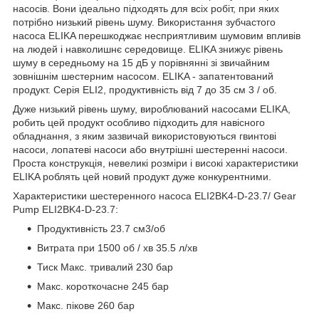
насосів. Вони ідеально підходять для всіх робіт, при яких
потрібно низький рівень шуму. Використання зубчастого
насоса ELIKA перешкоджає несприятливим шумовим впливів
на людей і навколишнє середовище. ELIKA знижує рівень
шуму в середньому на 15 дБ у порівнянні зі звичайним
зовнішнім шестерним насосом. ELIKA - запатентований
продукт. Серія ELI2, продуктивність від 7 до 35 см 3 / об.
Дуже низький рівень шуму, вироблюваний насосами ELIKA,
робить цей продукт особливо підходить для навісного
обладнання, з яким зазвичай використовуються гвинтові
насоси, лопатеві насоси або внутрішні шестеренні насоси.
Проста конструкція, невеликі розміри і високі характеристики
ELIKA роблять цей новий продукт дуже конкурентними.
Характеристики шестеренного насоса ELI2BK4-D-23.7/ Gear
Pump ELI2BK4-D-23.7:
Продуктивність 23.7 см3/об
Витрата при 1500 об / хв 35.5 л/хв
Тиск Макс. тривалий 230 бар
Макс. короткочасне 245 бар
Макс. пікове 260 бар