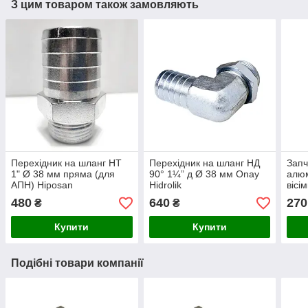
З цим товаром також замовляють
Перехідник на шланг НТ
Перехідник на шланг НД
Запч
1" Ø 38 мм пряма (для
90° 1¼” д Ø 38 мм Onay
алюм
АПН) Hiposan
Hidrolik
вісі
Maki
480
640
270
₴
₴
Купити
Купити
Подібні товари компанії