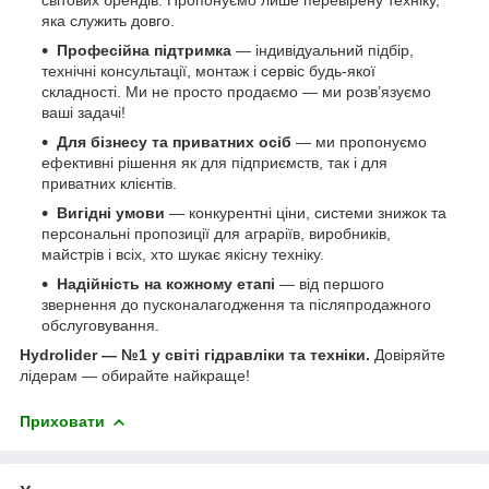
яка служить довго.
Професійна підтримка
— індивідуальний підбір,
технічні консультації, монтаж і сервіс будь-якої
складності. Ми не просто продаємо — ми розв’язуємо
ваші задачі!
Для бізнесу та приватних осіб
— ми пропонуємо
ефективні рішення як для підприємств, так і для
приватних клієнтів.
Вигідні умови
— конкурентні ціни, системи знижок та
персональні пропозиції для аграріїв, виробників,
майстрів і всіх, хто шукає якісну техніку.
Надійність на кожному етапі
— від першого
звернення до пусконалагодження та післяпродажного
обслуговування.
Hydrolider — №1 у світі гідравліки та техніки.
Довіряйте
лідерам — обирайте найкраще!
Приховати